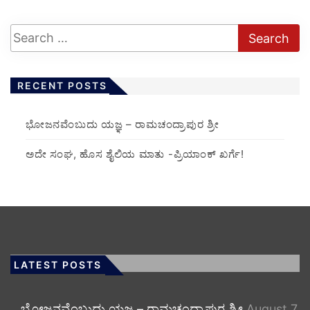
RECENT POSTS
ಭೋಜನವೆಂಬುದು ಯಜ್ಞ – ರಾಮಚಂದ್ರಾಪುರ ಶ್ರೀ
ಅದೇ ಸಂಘ, ಹೊಸ ಶೈಲಿಯ ಮಾತು -ಪ್ರಿಯಾಂಕ್ ಖರ್ಗೆ!
LATEST POSTS
ಭೋಜನವೆಂಬುದು ಯಜ್ಞ – ರಾಮಚಂದ್ರಾಪುರ ಶ್ರೀ
August 7,