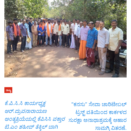
ರಾಜ್ಯ
ಕೆ.ಪಿ.ಸಿ.ಸಿ ಕಾರ್ಯಧ್ಯಕ್ಷ
“ಕನಸು” ಸೇವಾ ಚಾರಿಟೇಬಲ್
ಆರ್.ದ್ರುವನಾರಾಯಣ
ಟ್ರಸ್ಟ್ ವತಿಯಿಂದ ಕಾರ್ಕಳದ
ಅಂತ್ಯಕ್ರಿಯೆಯಲ್ಲಿ ಕೆಪಿಸಿಸಿ ವಕ್ತಾರ
ಸುರಕ್ಷಾ ಅನಾಥಾಶ್ರಮಕ್ಕೆ ಆಹಾರ
ಟಿ.ಎಂ ಶಹೀದ್ ತೆಕ್ಕಿಲ್ ಬಾಗಿ
ಸಾಮಗ್ರಿ ವಿತರಣೆ.