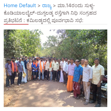
Home Default
>
ರಾಜ್ಯ
>
ಮಾ.14ರಂದು ಸುಳ್ಯ-
ಕೊಡಿಯಾಲಬೈಲ್-ದುಗ್ಗಲಡ್ಕ ರಸ್ತೆಗಾಗಿ ನಿಧಿ ಸಂಗ್ರಹದ
ಪ್ರತಿಭಟನೆ : ಕಮಿಲಡ್ಕದಲ್ಲಿ ಪೂರ್ವಭಾವಿ ಸಭೆ: