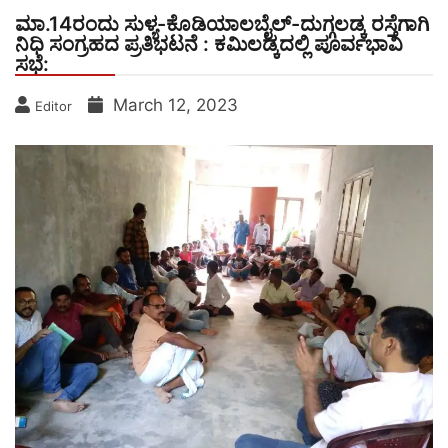
ಮಾ.14ರಂದು ಸುಳ್ಯ-ಕೊಡಿಯಾಲಬೈಲ್-ದುಗ್ಗಲಡ್ಕ ರಸ್ತೆಗಾಗಿ
ನಿಧಿ ಸಂಗ್ರಹದ ಪ್ರತಿಭಟನೆ : ಕಮಿಲಡ್ಕದಲ್ಲಿ ಪೂರ್ವಭಾವಿ
ಸಭೆ:
March 12, 2023
Editor