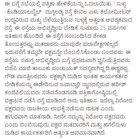
ಈ ಬಗ್ಗೆ ಸಭೆಯಲ್ಲಿ ಪತ್ರಿಕಾ ಹೇಳಿಕೆಯನ್ನು ಓದಲಾಯಿತು ” ಸುಳ್ಯ
-ಕೊಡಿಯಾಲಬೈಲ್ -ದುಗ್ಗಲಡ್ಕ ರಸ್ತೆ ಕೇವಲ ಏಳು ಕಿಲೋಮೀಟರ್
ಉದ್ದವಿರುವ ಮತ್ತು ಬೆಳೆಯುತ್ತಿರುವ ಸುಳ್ಯಕ್ಕೆ ಅತ್ಯಂತ ಅವಶ್ಯಕವಾದ
ರಸ್ತೆ. ಈ ರಸ್ತೆಯ ಅಭಿವೃದ್ಧಿಯ ಬೇಡಿಕೆ ಸುಮಾರು 25 ವರ್ಷಗಳ
ಇತಿಹಾಸ ಹೊಂದಿದೆ. ಈ ರಸ್ತೆಗೆ ಸಂಬಂಧಿಸಿದ ಶೇಕಡ
ತೊಂಬತ್ತರಷ್ಟು ಮತದಾರರು ಯಾವುದೇ ಫಲಾಪೇಕ್ಷಗಳಿಲ್ಲದೆ
ಇದುವರೆಗೆ ತಮ್ಮದೇ ಪಕ್ಷವನ್ನೇ ಬೆಂಬಲಿಸಿಕೊಂಡು ಬಂದವರು. ಈ
ರಸ್ತೆಯ ಸಮಗ್ರ ಅಭಿವೃದ್ಧಿಯ ಬಗ್ಗೆ ಪ್ರಥಮವಾಗಿ ಧ್ವನಿಯೆತ್ತಿದವರು
ಬಿಜೆಪಿ ಮಾಜಿ ತಾಲೂಕು ಪಂಚಾಯತ್ ಸದಸ್ಯರಾಗಿದ್ದ ದಿ.ಈಶ್ವರಪ್ಪ
ಗೌಡ ಪಾನತ್ತಿಲರವರು. ಪಕ್ಷಕ್ಕಾಗಿ ದುಡಿದ ಇಂತಹ ಕಾರ್ಯಕರ್ತರ
ಬೇಡಿಕೆಯನ್ನು ಈಡೇರಿಸುವ ಜವಾಬ್ದಾರಿ ಸ್ಥಾನದಲ್ಲಿರುವ ಹರೀಶ್
ಕಂಜಿಪಿಲಿಯವರು ಸಚಿವರೊಡಗೂಡಿ ಪತ್ರಿಕಾಗೋಷ್ಠಿಯಲ್ಲಿ
ಭಿಕ್ಷಾಟನೆ ನಡೆಸಿ ರಸ್ತೆ ಮಾಡಿದರೆ ಅದು ಇತಿಹಾಸ. ಇದೆಲ್ಲಾ ವಿರೋಧ
ಪಕ್ಷದವರು ರಾಜಕೀಯ ಲಾಭಕ್ಕೆ ನಡೆಸುವ ನಾಟಕ ಎಂದು
ಹಗುರವಾಗಿ ಮಾತನಾಡಿ, ನೀವೇ ನಮ್ಮನ್ನು ವಿರೋಧ ಪಕ್ಷದವರು
ಎಂದು ಬಿಂಬಿಸುವುದು ಪಕ್ಷದ ಮತದಾರರಿಗೆ ಮತ್ತು ಹಗಲಿರುಳು
ದುಡಿದ ಕಾರ್ಯಕರ್ತರಿಗೆ ಅತ್ಯಂತ ಅಪಮಾನವಾಗಿದೆ.