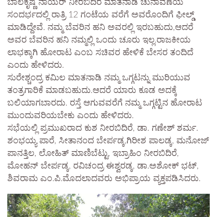
ಬಾಲಕೃಷ್ಣ ನಾಯರ್ ನೀರಬಿದಿರೆ ಮಾತನಾಡಿ ಚುನಾವಣೆಯ
ಸಂದರ್ಭದಲ್ಲಿ ರಾತ್ರಿ 12 ಗಂಟೆಯ ವರೆಗೆ ಅವರೊಂದಿಗೆ ಫೀಲ್ಡ್
ಮಾಡಿದ್ದೇವೆ. ನಮ್ಮ ಬೆವರಿನ ಹನಿ ಅವರಲ್ಲಿ ಇರಬಹುದು,ಆದರೆ
ಅವರ ಬೆವರಿನ ಹನಿ ನಮ್ಮಲ್ಲಿ ಒಂದು ಚೂರು ಇಲ್ಲ.ರಾಜಕೀಯ
ಲಾಭಕ್ಕಾಗಿ ಹೋರಾಟ ಎಂಬ ಸಚಿವರ ಹೇಳಿಕೆ ಬೇಸರ ತಂದಿದೆ
ಎಂದು ಹೇಳಿದರು.
ಸುರೇಶ್ಚಂದ್ರ ಕಮಿಲ ಮಾತನಾಡಿ ನಮ್ಮ ಒಗ್ಗಟನ್ನು ಮುರಿಯುವ
ತಂತ್ರಗಾರಿಕೆ ಮಾಡಬಹುದು.ಆದರೆ ಯಾರು ಕೂಡ ಅದಕ್ಕೆ
ಬಲಿಯಾಗಬಾರದು. ರಸ್ತೆ ಆಗುವವರೆಗೆ ನಮ್ಮ ಒಗ್ಗಟ್ಟಿನ ಹೋರಾಟ
ಮುಂದುವರಿಯಬೇಕು ಎಂದು ಹೇಳಿದರು.
ಸಭೆಯಲ್ಲಿ ಪ್ರಮುಖರಾದ ಕುಶ ನೀರಬಿದಿರೆ, ಡಾ. ಗಣೇಶ್ ಶರ್ಮ.
ಶಂಭಯ್ಯ ಪಾರೆ, ಸೀತಾನಂದ ಬೇರ್ಪಡ್ಕ,ಗಿರೀಶ ಪಾಲಡ್ಕ, ಮನೋಜ್
ಪಾನತ್ತಿಲ, ಲೋಹಿತ್ ಮಾಣಿಬೆಟ್ಟು, ಇಬ್ರಾಹಿಂ ನೀರಬಿದಿರೆ,
ಮೋಹನ್ ಬೇರ್ಪಡ್ಕ, ರವಿಚಂದ್ರ ಈಶ್ವರಡ್ಕ, ಡಾ.ಅಶೋಕ್ ಭಟ್,
ಶಿವರಾಮ ಎಂ.ಪಿ.ಮೊದಲಾದವರು ಅಭಿಪ್ರಾಯ ವ್ಯಕ್ತಪಡಿಸಿದರು.