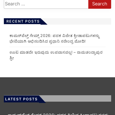
RECENT POSTS
ಕಾಮನ್‌ವೆಲ್ತ್ ಗೇಮ್ಸ್ 2026: ಪದಕ ವಿಜೇತ ಕ್ರೀಡಾಪಟುಗಳನ್ನು
ಭೇಟಿಯಾಗಿ ಅಭಿನಂದಿಸಿದ ಪ್ರಧಾನಿ ನರೇಂದ್ರ ಮೋದಿ!
ಊಟ ಮಾಡದೇ ಇರುವುದು ಉಪವಾಸವಲ್ಲ! – ರಾಮಚಂದ್ರಾಪುರ
ಶ್ರೀ
LATEST POSTS