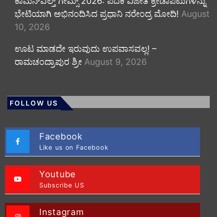
ಕಾಮನ್‌ವೆಲ್ತ್ ಗೇಮ್ಸ್ 2026: ಪದಕ ವಿಜೇತ ಕ್ರೀಡಾಪಟುಗಳನ್ನು
ಭೇಟಿಯಾಗಿ ಅಭಿನಂದಿಸಿದ ಪ್ರಧಾನಿ ನರೇಂದ್ರ ಮೋದಿ!
August
10, 2026
ಊಟ ಮಾಡದೇ ಇರುವುದು ಉಪವಾಸವಲ್ಲ! –
ರಾಮಚಂದ್ರಾಪುರ ಶ್ರೀ
August 9, 2026
FOLLOW US
Facebook
Like us on Facebook
Youtube
Subscribe US
Instagram