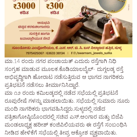
ಮಾ.14 ರಂದು ನಗರ ಪಂಚಾಯತ್ ಎದುರು ರಸ್ತೆಗಾಗಿ ನಿಧಿ
ಸಂಗ್ರಹ ಮಾಡುವ ಮೂಲಕ.ಕೊಡಿಯಾಲಬೈಲ್- ದುಗ್ಗಲಡ್ಕ ರಸ್ತೆ
ಅಭಿವೃದ್ಧಿಗಾಗಿ ಹೋರಾಟ ನಡೆಸುತ್ತಿರುವ ಆ ಭಾಗದ ನಾಗರಿಕರು
ಪ್ರತಿಭಟನೆ ನಡೆಸಲು ತೀರ್ಮಾನಿಸಿದ್ದಾರೆ.
ಮಾ ೧೨ ರಂದು ಕಮಿಲಡ್ಕದಲ್ಲಿ ನಡೆದ ಸಭೆಯಲ್ಲಿ ಪ್ರತಿಭಟನೆ
ರೂಪುರೇಷೆ ಗಳನ್ನು ಮಾಡಲಾಯಿತು. ಸಭೆಯಲ್ಲಿ ಸುಮಾರು ನೂರು
ಮಂದಿ ನಾಗರಿಕರು ಭಾಗವಹಿಸಿದ್ದರು.ಸುಳ್ಯದಲ್ಲಿ ನಡೆದ
ಪತ್ರಿಕಾಗೋಷ್ಠಿಯೊಂದರಲ್ಲಿ ಸಚಿವ ಎಸ್.ಅಂಗಾರ ಮತ್ತು ಬಿಜೆಪಿ
ಮಂಡಲಾಧ್ಯಕ್ಷ ಹರೀಶ್ ಕಂಜಿಪಿಲಿಯವರು ಈ ರಸ್ತೆಗೆ ಸಂಬಂಧಿಸಿ
ನೀಡಿದ ಹೇಳಿಕೆಗೆ ಸಭೆಯಲ್ಲಿ ತೀವ್ರ ಆಕ್ರೋಶ ವ್ಯಕ್ತವಾಯಿತು.