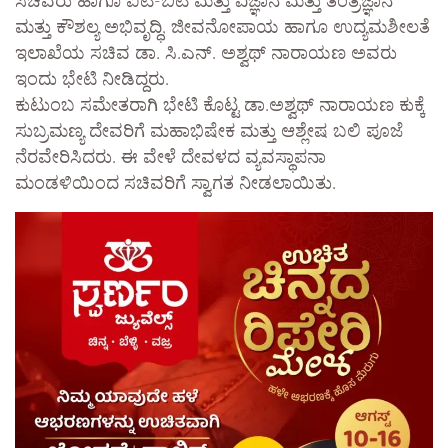
ಸಚಿವರು ಹಾಗೂ ಐಟಿ-ಬಿಟಿ ಮತ್ತು ವಿಜ್ಞಾನ ಮತ್ತು ತಂತ್ರಜ್ಞಾನ
ಮತ್ತು ಕೌಶಲ್ಯ ಅಭಿವೃದ್ಧಿ, ಜೀವನೋಪಾಯ ಹಾಗೂ ಉದ್ಯಮಶೀಲತೆ
ಇಲಾಖೆಯ ಸಚಿವ ಡಾ. ಸಿ.ಎನ್. ಅಶ್ವಥ್ ನಾರಾಯಣ ಅವರು
ಇಂದು ಭೇಟಿ ನೀಡಿದ್ದರು.
ಕುಟುಂಬ ಸಮೇತರಾಗಿ ಭೇಟಿ ಕೊಟ್ಟ ಡಾ.ಅಶ್ವಥ್ ನಾರಾಯಣ ಕುಕ್ಕೆ
ಸುಬ್ರಮಣ್ಯ ದೇವರಿಗೆ ಮಹಾಭಿಷೇಕ ಮತ್ತು ಆಶ್ಲೇಷ ಬಲಿ ಪೂಜೆ
ನೆರವೇರಿಸಿದರು. ಈ ವೇಳೆ ದೇವಳದ ವ್ಯವಸ್ಥಾಪನಾ
ಮಂಡಳಿಯಿಂದ ಸಚಿವರಿಗೆ ಸ್ವಾಗತ ನೀಡಲಾಯಿತು.