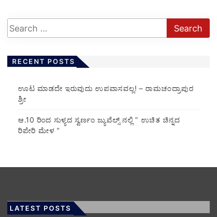
RECENT POSTS
ಊಟ ಮಾಡದೇ ಇರುವುದು ಉಪವಾಸವಲ್ಲ! – ರಾಮಚಂದ್ರಾಪುರ
ಶ್ರೀ
ಆ.10 ರಿಂದ ಸುಳ್ಯದ ಸ್ವರ್ಣಂ ಜ್ಯುವೆಲ್ಸ್ ನಲ್ಲಿ ” ಉಚಿತ ಚಿನ್ನದ
ರಿಪೇರಿ ಮೇಳ “
LATEST POSTS