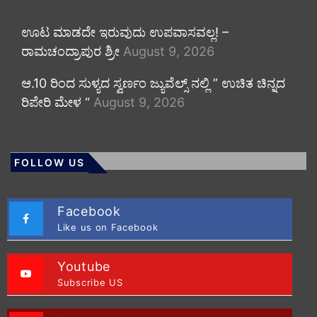
ಊಟ ಮಾಡದೇ ಇರುವುದು ಉಪವಾಸವಲ್ಲ! –
ರಾಮಚಂದ್ರಾಪುರ ಶ್ರೀ
August 9, 2026
ಆ.10 ರಿಂದ ಸುಳ್ಯದ ಸ್ವರ್ಣಂ ಜ್ಯುವೆಲ್ಸ್ ನಲ್ಲಿ ” ಉಚಿತ ಚಿನ್ನದ
ರಿಪೇರಿ ಮೇಳ “
August 9, 2026
FOLLOW US
Facebook
Like us on Facebook
Youtube
Subscribe US