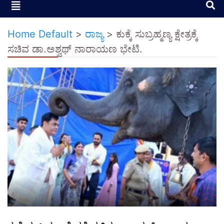
Home Default
>
ರಾಜ್ಯ
>
ಕುಕ್ಕೆ ಸುಬ್ರಹ್ಮಣ್ಯ ಕ್ಷೇತ್ರಕ್ಕೆ
ಸಚಿವ ಡಾ‌.ಅಶ್ವಥ್ ನಾರಾಯಣ ಭೇಟಿ.