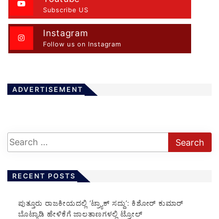
Subscribe US
Instagram
Follow us on Instagram
ADVERTISEMENT
RECENT POSTS
ಪುತ್ತೂರು ರಾಜಕೀಯದಲ್ಲಿ ‘ಟ್ರ್ಯಾಕ್ ಸದ್ದು’: ಕಿಶೋರ್ ಕುಮಾರ್
ಬೊಟ್ಯಾಡಿ ಹೇಳಿಕೆಗೆ ಜಾಲತಾಣಗಳಲ್ಲಿ ಟ್ರೋಲ್