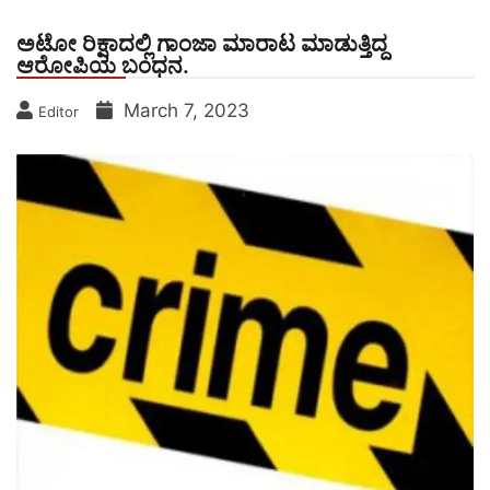
ಅಟೋ ರಿಕ್ಷಾದಲ್ಲಿ ಗಾಂಜಾ ಮಾರಾಟ ಮಾಡುತ್ತಿದ್ದ
ಆರೋಪಿಯ ಬಂಧನ.
March 7, 2023
Editor