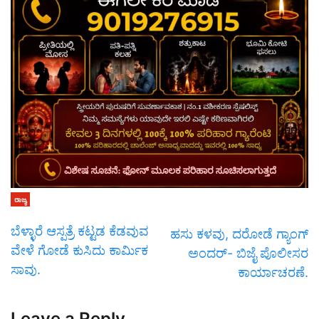
ರಾಜ್ಯ
ಬೆಳ್ಳಾರೆ ಆಸ್ಪತ್ರೆ ಕಟ್ಟಡ ಕೆಡವುವ
ಹಸು ಕಳವು, ದರೋಡೆ ಗ್ಯಾಂಗ್
ವೇಳೆ ಗೋಡೆ ಕುಸಿದು ಕಾರ್ಮಿಕ
ಅಂದರ್- ಬಿಜೈ ಪೊಲೀಸರ
ಸಾವು.
ಕಾರ್ಯಾಚರಣೆ.
Leave a Reply