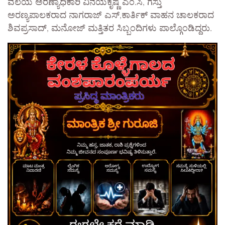
ವಲಯ ಅರಣ್ಯಾಧಿಕಾರಿ ವಿನಯಕೃಷ್ಣ ಎಂ.ಸಿ, ಗಸ್ತು
ಅರಣ್ಯಪಾಲಕರಾದ ನಾಗರಾಜ್ ಎಸ್,ಕಾರ್ತಿಕ್ ವಾಹನ ಚಾಲಕರಾದ
ಶಿವಪ್ರಸಾದ್, ಮನೋಜ್ ಮತ್ತಿತರ ಸಿಬ್ಬಂದಿಗಳು ಪಾಲ್ಗೊಂಡಿದ್ದರು.