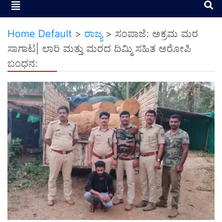
Home Default
>
ರಾಜ್ಯ
>
ಸಂಪಾಜೆ: ಅಕ್ರಮ ಮರ
ಸಾಗಾಟ| ಲಾರಿ ಮತ್ತು ಮರದ ದಿಮ್ಮಿ ಸಹಿತ ಆರೋಪಿ
ಬಂಧನ: