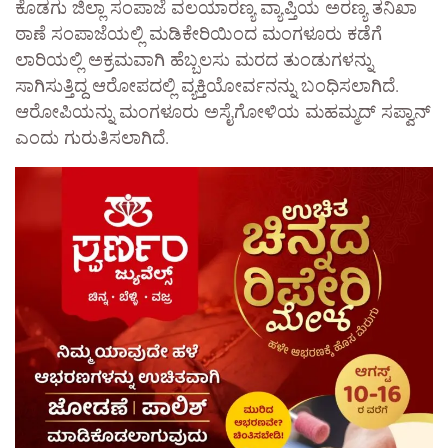
ಕೊಡಗು ಜಿಲ್ಲಾ ಸಂಪಾಜೆ ವಲಯಾರಣ್ಯ ವ್ಯಾಪ್ತಿಯ ಅರಣ್ಯ ತನಿಖಾ
ಠಾಣೆ ಸಂಪಾಜೆಯಲ್ಲಿ ಮಡಿಕೇರಿಯಿಂದ ಮಂಗಳೂರು ಕಡೆಗೆ
ಲಾರಿಯಲ್ಲಿ ಅಕ್ರಮವಾಗಿ ಹೆಬ್ಬಲಸು ಮರದ ತುಂಡುಗಳನ್ನು
ಸಾಗಿಸುತ್ತಿದ್ದ ಆರೋಪದಲ್ಲಿ ವ್ಯಕ್ತಿಯೋರ್ವನನ್ನು ಬಂಧಿಸಲಾಗಿದೆ.
ಆರೋಪಿಯನ್ನು ಮಂಗಳೂರು ಅಸೈಗೋಳಿಯ ಮಹಮ್ಮದ್ ಸಪ್ವಾನ್
ಎಂದು ಗುರುತಿಸಲಾಗಿದೆ.