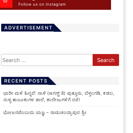
Follow us on Instagram
ADVERTISEMENT
RECENT POSTS
​ಭಾರೀ ಮಳೆ ಹಿನ್ನಲೆ: ನಾಳೆ (ಆಗಸ್ಟ್ 8) ಪುತ್ತೂರು, ಬೆಳ್ತಂಗಡಿ, ಕಡಬ,
ಸುಳ್ಯ ತಾಲೂಕುಗಳ ಶಾಲೆ, ಕಾಲೇಜುಗಳಿಗೆ ರಜೆ!
ಭೋಜನವೆಂಬುದು ಯಜ್ಞ – ರಾಮಚಂದ್ರಾಪುರ ಶ್ರೀ