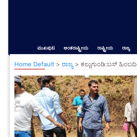
ಮುಖಪುಟ
ಅಂತರಾಷ್ಟ್ರೀಯ
ರಾಷ್ಟ್ರೀಯ
ರಾಜ್ಯ
Home Default
>
ರಾಜ್ಯ
>
ಕಲ್ಲುಗುಂಡಿ:ಬಸ್ ಹಿಂಬದಿ