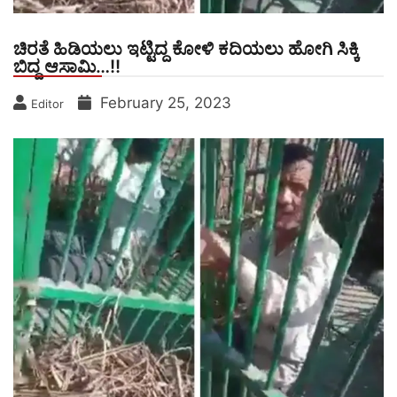
ಚಿರತೆ ಹಿಡಿಯಲು ಇಟ್ಟಿದ್ದ ಕೋಳಿ ಕದಿಯಲು ಹೋಗಿ ಸಿಕ್ಕಿ
ಬಿದ್ದ ಆಸಾಮಿ…!!
February 25, 2023
Editor