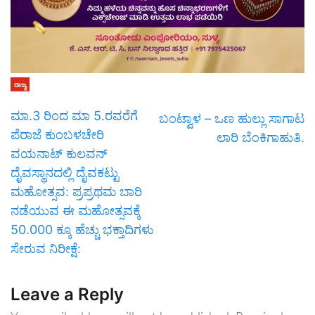
ರಾಜ್ಯ
ಮಾ.3 ರಿಂದ ಮಾ 5.ರವರೆಗೆ
ಬಂಟ್ವಾಳ – ಒಣ ಹುಲ್ಲು ಸಾಗಾಟ
ಪೆರಾಜೆ ಕುಂಬಳಚೇರಿ
ಲಾರಿ ಬೆಂಕಿಗಾಹುತಿ.
ವಯನಾಟ್ ಕುಲವನ್
ದೈವಸ್ಥಾನದಲ್ಲಿ ದೈವಕಟ್ಟು
ಮಹೋತ್ಸವ: ಪ್ರಪ್ರಥಮ ಬಾರಿ
ನಡೆಯುವ ಈ ಮಹೋತ್ಸವಕ್ಕೆ
50.000 ಕ್ಕೂ ಹೆಚ್ಚು ಭಕ್ತಾದಿಗಳು
ಸೇರುವ ನಿರೀಕ್ಷೆ:
Leave a Reply