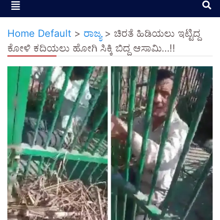
Home Default
>
ರಾಜ್ಯ
>
ಚಿರತೆ ಹಿಡಿಯಲು ಇಟ್ಟಿದ್ದ
ಕೋಳಿ ಕದಿಯಲು ಹೋಗಿ ಸಿಕ್ಕಿ ಬಿದ್ದ ಆಸಾಮಿ…!!