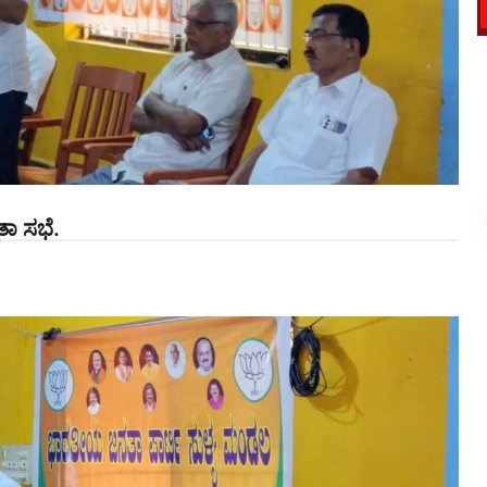
ತಾ ಸಭೆ.