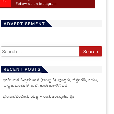
Follow us on Instagram
ADVERTISEMENT
RECENT POSTS
​ಭಾರೀ ಮಳೆ ಹಿನ್ನಲೆ: ನಾಳೆ (ಆಗಸ್ಟ್ 8) ಪುತ್ತೂರು, ಬೆಳ್ತಂಗಡಿ, ಕಡಬ,
ಸುಳ್ಯ ತಾಲೂಕುಗಳ ಶಾಲೆ, ಕಾಲೇಜುಗಳಿಗೆ ರಜೆ!
ಭೋಜನವೆಂಬುದು ಯಜ್ಞ – ರಾಮಚಂದ್ರಾಪುರ ಶ್ರೀ