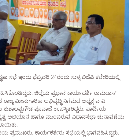
 ಸಭೆ ಇಂದು ಫೆಬ್ರವರಿ 24ರಂದು ಸುಳ್ಯ ಬಿಜೆಪಿ ಕಚೇರಿಯಲ್ಲಿ
ವಹಿಸಿಕೊಂಡಿದ್ದರು. ಜಿಲ್ಲೆಯ ಪ್ರಧಾನ ಕಾರ್ಯದರ್ಶಿ ರಾಮದಾಸ್
ರಾಜ್ಯ ಮೀನುಗಾರಿಕಾ ಅಭಿವೃದ್ಧಿ ನಿಗಮದ ಅಧ್ಯಕ್ಷ ಎ ವಿ
ಿಯ ಕುಶಾಲಪ್ಪಗೌಡ ಪೂವಾಜೆ ಉಪಸ್ಥಿತರಿದ್ದರು. ಪಾರ್ಟಿಯ
ಸ್ಯತ್ವ ಅಭಿಯಾನ ಹಾಗೂ ಮುಂಬರುವ ವಿಧಾನಸಭಾ ಚುನಾವಣೆಯ
ಸಲಾಯಿತು.
ಬ್ದಾರಿಯ ಪ್ರಮುಖರು, ಕಾರ್ಯಕರ್ತರು ಸಭೆಯಲ್ಲಿ ಭಾಗವಹಿಸಿದ್ದರು.