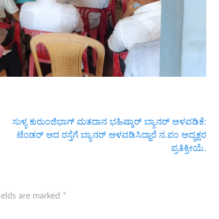
ಸುಳ್ಯ ಕುರುಂಜಿಭಾಗ್ ಮತದಾನ ಭಹಿಷ್ಕಾರ್ ಬ್ಯಾನರ್ ಅಳವಡಿಕೆ:
ಟೆಂಡರ್ ಆದ ರಸ್ತೆಗೆ ಬ್ಯಾನರ್ ಅಳವಡಿಸಿದ್ದಾರೆ ನ.ಪಂ ಅದ್ಯಕ್ಷರ
ಪ್ರತಿಕ್ರೀಯೆ.
ields are marked
*