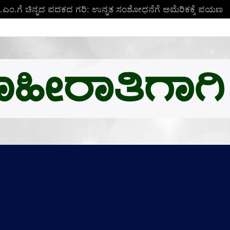
ಬಿ.ಎಂ.ಗೆ ಚಿನ್ನದ ಪದಕದ ಗರಿ: ಉನ್ನತ ಸಂಶೋಧನೆಗೆ ಅಮೆರಿಕಕ್ಕೆ ಪಯಣ