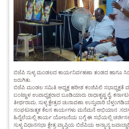
ಬಿಜೆಪಿ ಸುಳ್ಯ ಮಂಡಲದ ಕಾರ್ಯನಿರ್ವಹಣಾ ತಂಡದ ಹಾಗೂ ಸಿದ್ಧತಾ
ಜರುಗಿತು.
ಬಿಜೆಪಿ ಮಂಡಲ ಸಮಿತಿ ಅಧ್ಯಕ್ಷ ಹರೀಶ ಕಂಜಿಪಿಲಿ ಸಭಾಧ್ಯಕ್ಷತೆ 
ಬಂಟ್ವಾಳ ಉಪಾಧ್ಯಕ್ಷರಾದ ಬೂಡಿಯಾರು ರಾಧಾಕೃಷ್ಣ ರೈ, ಕರ್ನಾಟಕ 
ತೀರ್ಥರಾಮ, ಸುಳ್ಯ ಕ್ಷೇತ್ರದ ಚುನಾವಣಾ ಉಸ್ತುವಾರಿ ಬೆಳ್ತಂಗಡ
ಸಂಘಟನಾತ್ಮಕ ಕೆಲಸ ಕಾರ್ಯಗಳು ಮನೆಮನೆ ಅಭಿಯಾನ ,ಸದ
ಹಿನ್ನೆಲೆಯಲ್ಲಿ ಕಾರ್ಯ ಯೋಜನೆಯ ಬಗ್ಗೆ ಈ ಸಭೆಯಲ್ಲಿ ಚರ್ಚಿ
ಸುಳ್ಯ ವಿಧಾನಸಭಾ ಕ್ಷೇತ್ರ ವ್ಯಾಪ್ತಿಯ ಬಿಜೆಪಿಯ ಅನ್ಯಾನ್ಯ ಜವಾ