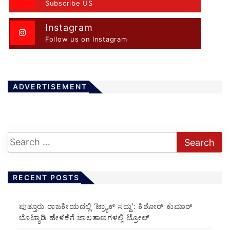
Subscribe US
Instagram
Follow us on Instagram
ADVERTISEMENT
RECENT POSTS
ಪುತ್ತೂರು ರಾಜಕೀಯದಲ್ಲಿ ‘ಟ್ರ್ಯಾಕ್ ಸದ್ದು’: ಕಿಶೋರ್ ಕುಮಾರ್
ಬೊಟ್ಯಾಡಿ ಹೇಳಿಕೆಗೆ ಜಾಲತಾಣಗಳಲ್ಲಿ ಟ್ರೋಲ್