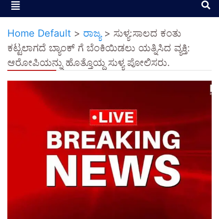
Home Default
>
ರಾಜ್ಯ
>
ಸುಳ್ಯ:ಸಾಲದ ಕಂತು
ಕಟ್ಟಲಾಗದೆ ಬ್ಯಾಂಕ್ ಗೆ ಬೆಂಕಿಯಿಡಲು ಯತ್ನಿಸಿದ ವ್ಯಕ್ತಿ:
ಆರೋಪಿಯನ್ನು ಹೊತ್ತೊಯ್ದ ಸುಳ್ಯ ಪೋಲಿಸರು.