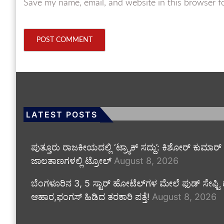
Save my name, email, and website in this browser f
LATEST POSTS
ಪುತ್ತೂರು ರಾಜಕೀಯದಲ್ಲಿ ‘ಟ್ರ್ಯಾಕ್ ಸದ್ದು’: ಕಿಶೋರ್ ಕುಮಾರ್
ಜಾಲತಾಣಗಳಲ್ಲಿ ಟ್ರೋಲ್
August 8, 2026
​ಬೆಂಗಳೂರಿನ 3, 5 ಸ್ಟಾರ್ ಹೋಟೆಲ್‌ಗಳ ಮೇಲೆ ಫುಡ್ ಸೇಫ್ಟ
ಆಹಾರ,ಫಂಗಸ್ ಹಿಡಿದ ತರಕಾರಿ ಪತ್ತೆ!
August 8, 2026