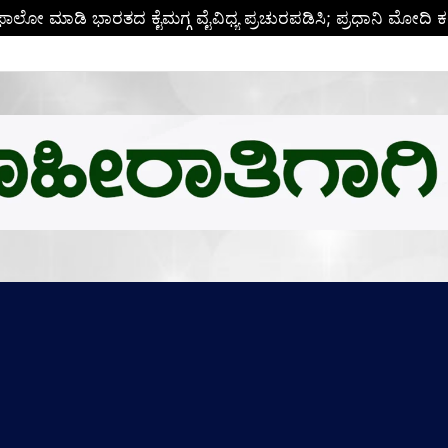
ಬಿ.ಎಂ.ಗೆ ಚಿನ್ನದ ಪದಕದ ಗರಿ: ಉನ್ನತ ಸಂಶೋಧನೆಗೆ ಅಮೆರಿಕಕ್ಕೆ ಪಯಣ