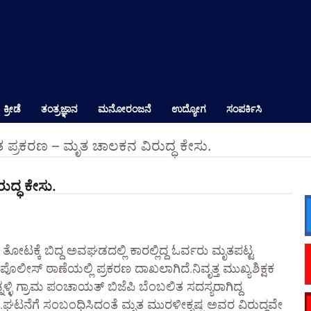
ಕ್ರೀಡೆ
ತಂತ್ರಜ್ಞಾನ
ಮನೋರಂಜನೆ
ಉದ್ಯೋಗ
ಸಂಪರ್ಕಿಸಿ
 ಪ್ರಕರಣ – ಮೃತ ಚಾಲಕನ ವಿರುದ್ಧ ಕೇಸು.
ದ್ಧ ಕೇಸು.
 ತೋಟಕ್ಕೆ ಬಿದ್ದ ಅವಘಡದಲ್ಲಿ ಕಾರಲ್ಲಿದ್ದ ಓರ್ವರು ಮೃತಪಟ್ಟ
ೊಲೀಸ್ ಠಾಣೆಯಲ್ಲಿ ಪ್ರಕರಣ ದಾಖಲಾಗಿದೆ.ನಿವೃತ್ತ ಮುಖ್ಯಶಿಕ್ಷಕ
ನಳ್ಳಿ ಗ್ರಾಮ ಪಂಚಾಯತ್ ಬಿಜೆಪಿ ಬೆಂಬಲಿತ ಸದಸ್ಯರಾಗಿದ್ದ
ು.ಘಟನೆಗೆ ಸಂಬಂಧಿಸಿದಂತೆ ಮೃತ ಮುರಳೀಕೃಷ್ಣ ಅವರ ವಿರುದ್ಧವೇ