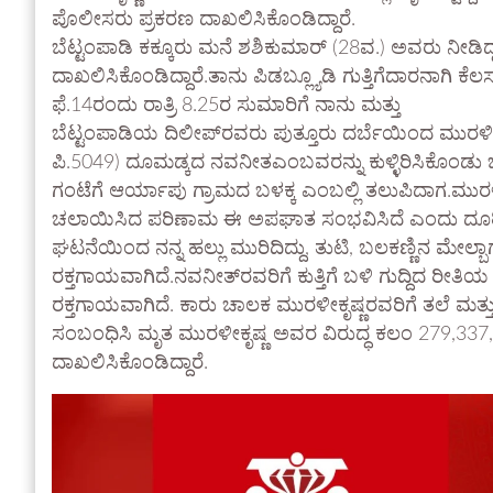
ಪೊಲೀಸರು ಪ್ರಕರಣ ದಾಖಲಿಸಿಕೊಂಡಿದ್ದಾರೆ.
ಬೆಟ್ಟಂಪಾಡಿ ಕಕ್ಕೂರು ಮನೆ ಶಶಿಕುಮಾರ್ (28ವ.) ಅವರು ನೀಡಿ
ದಾಖಲಿಸಿಕೊಂಡಿದ್ದಾರೆ.ತಾನು ಪಿಡಬ್ಲ್ಯೂಡಿ ಗುತ್ತಿಗೆದಾರನಾಗಿ ಕೆ
ಫೆ.14ರಂದು ರಾತ್ರಿ 8.25ರ ಸುಮಾರಿಗೆ ನಾನು ಮತ್ತು
ಬೆಟ್ಟಂಪಾಡಿಯ ದಿಲೀಪ್‌ರವರು ಪುತ್ತೂರು ದರ್ಬೆಯಿಂದ ಮುರಳೀ
ಪಿ.5049) ದೂಮಡ್ಕದ ನವನೀತಎಂಬವರನ್ನು ಕುಳ್ಳಿರಿಸಿಕೊಂಡು ಬರುತ್
ಗಂಟೆಗೆ ಆರ್ಯಾಪು ಗ್ರಾಮದ ಬಳಕ್ಕ ಎಂಬಲ್ಲಿ ತಲುಪಿದಾಗ.ಮುರಳೀ
ಚಲಾಯಿಸಿದ ಪರಿಣಾಮ ಈ ಅಪಘಾತ ಸಂಭವಿಸಿದೆ ಎಂದು ದೂರಿನಲ್
ಘಟನೆಯಿಂದ ನನ್ನ ಹಲ್ಲು ಮುರಿದಿದ್ದು, ತುಟಿ, ಬಲಕಣ್ಣಿನ ಮೇಲ್
ರಕ್ತಗಾಯವಾಗಿದೆ.ನವನೀತ್‌ರವರಿಗೆ ಕುತ್ತಿಗೆ ಬಳಿ ಗುದ್ದಿದ ರ
ರಕ್ತಗಾಯವಾಗಿದೆ. ಕಾರು ಚಾಲಕ ಮುರಳೀಕೃಷ್ಣರವರಿಗೆ ತಲೆ ಮತ್ತು
ಸಂಬಂಧಿಸಿ ಮೃತ ಮುರಳೀಕೃಷ್ಣ ಅವರ ವಿರುದ್ಧ ಕಲಂ 279,33
ದಾಖಲಿಸಿಕೊಂಡಿದ್ದಾರೆ.