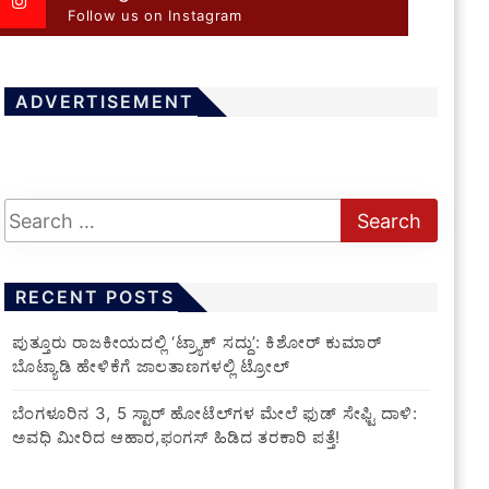
Follow us on Instagram
ADVERTISEMENT
RECENT POSTS
ಪುತ್ತೂರು ರಾಜಕೀಯದಲ್ಲಿ ‘ಟ್ರ್ಯಾಕ್ ಸದ್ದು’: ಕಿಶೋರ್ ಕುಮಾರ್
ಬೊಟ್ಯಾಡಿ ಹೇಳಿಕೆಗೆ ಜಾಲತಾಣಗಳಲ್ಲಿ ಟ್ರೋಲ್
​ಬೆಂಗಳೂರಿನ 3, 5 ಸ್ಟಾರ್ ಹೋಟೆಲ್‌ಗಳ ಮೇಲೆ ಫುಡ್ ಸೇಫ್ಟಿ ದಾಳಿ:
ಅವಧಿ ಮೀರಿದ ಆಹಾರ,ಫಂಗಸ್ ಹಿಡಿದ ತರಕಾರಿ ಪತ್ತೆ!