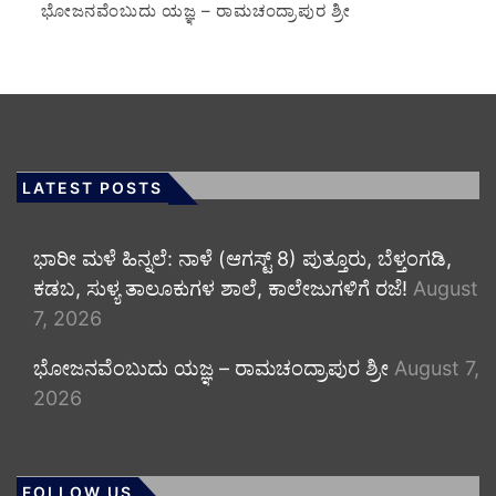
ಭೋಜನವೆಂಬುದು ಯಜ್ಞ – ರಾಮಚಂದ್ರಾಪುರ ಶ್ರೀ
LATEST POSTS
​ಭಾರೀ ಮಳೆ ಹಿನ್ನಲೆ: ನಾಳೆ (ಆಗಸ್ಟ್ 8) ಪುತ್ತೂರು, ಬೆಳ್ತಂಗಡಿ,
ಕಡಬ, ಸುಳ್ಯ ತಾಲೂಕುಗಳ ಶಾಲೆ, ಕಾಲೇಜುಗಳಿಗೆ ರಜೆ!
August
7, 2026
ಭೋಜನವೆಂಬುದು ಯಜ್ಞ – ರಾಮಚಂದ್ರಾಪುರ ಶ್ರೀ
August 7,
2026
FOLLOW US