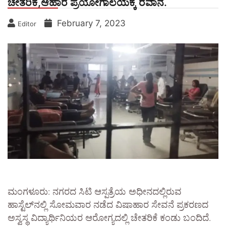
ಚೇತರಿಕೆ,ಆಹಾರ ಪ್ರಯೋಗಾಲಯಕ್ಕೆ ರವಾನೆ.
February 7, 2023
Editor
ಮಂಗಳೂರು: ನಗರದ ಸಿಟಿ ಆಸ್ಪತ್ರೆಯ ಅಧೀನದಲ್ಲಿರುವ
ಹಾಸ್ಟೆಲ್‌ನಲ್ಲಿ ಸೋಮವಾರ ನಡೆದ ವಿಷಾಹಾರ ಸೇವನೆ ಪ್ರಕರಣದ
ಅಸ್ವಸ್ಥ ವಿದ್ಯಾರ್ಥಿನಿಯರ ಆರೋಗ್ಯದಲ್ಲಿ ಚೇತರಿಕೆ ಕಂಡು ಬಂದಿದೆ.