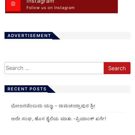
Instagram
Follow us on Instagram
ADVERTISEMENT
RECENT POSTS
ಭೋಜನವೆಂಬುದು ಯಜ್ಞ – ರಾಮಚಂದ್ರಾಪುರ ಶ್ರೀ
ಅದೇ ಸಂಘ, ಹೊಸ ಶೈಲಿಯ ಮಾತು -ಪ್ರಿಯಾಂಕ್ ಖರ್ಗೆ!