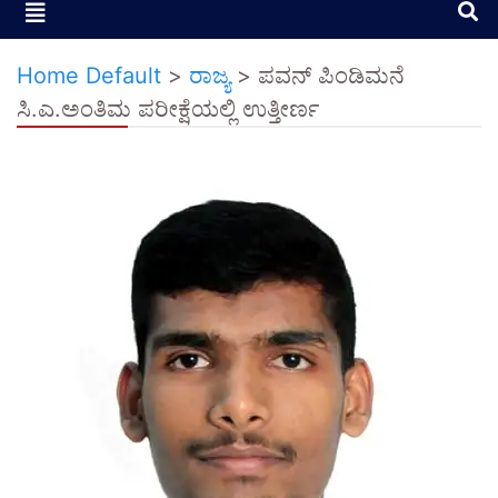
Home Default
>
ರಾಜ್ಯ
>
ಪವನ್ ಪಿಂಡಿಮನೆ
ಸಿ.ಎ.ಅಂತಿಮ ಪರೀಕ್ಷೆಯಲ್ಲಿ ಉತ್ತೀರ್ಣ