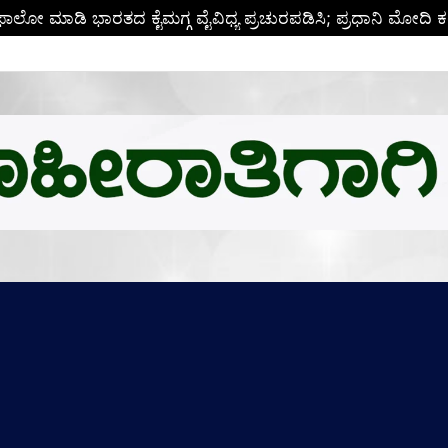
ಬಿ.ಎಂ.ಗೆ ಚಿನ್ನದ ಪದಕದ ಗರಿ: ಉನ್ನತ ಸಂಶೋಧನೆಗೆ ಅಮೆರಿಕಕ್ಕೆ ಪಯಣ