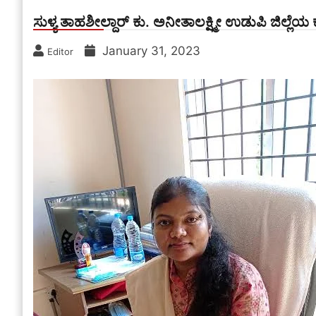
ಸುಳ್ಯ ತಾಹಶೀಲ್ದಾರ್ ಕು. ಅನೀತಾಲಕ್ಷ್ಮೀ ಉಡುಪಿ ಜಿಲ್ಲೆ
January 31, 2023
Editor