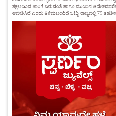
ಮಾರ್ಗಸೂಚಿಯಾಅನ್ವಯ ಕಂದಾಯ ಇಲಾಖೆಯ ಈ ತಹಶೀಲ್ದಾ‌ಗಳನ್
ತಕ್ಷಣದಿಂದ ಜಾರಿಗೆ ಬರುವಂತೆ ಹಾಗೂ ಮುಂದಿನ ಆದೇಶದವರೆಗ
ಆದೇಶಿಸಿದೆ ಎಂದು ತಿಳಿದುಬಂದಿದೆ ಒಟ್ಟು ರಾಜ್ಯದಲ್ಲಿ 75 ತಹಶೀಲ್