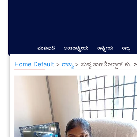
ಮುಖಪುಟ
ಅಂತರಾಷ್ಟ್ರೀಯ
ರಾಷ್ಟ್ರೀಯ
ರಾಜ್ಯ
Home Default
>
ರಾಜ್ಯ
>
ಸುಳ್ಯ ತಾಹಶೀಲ್ದಾರ್ ಕು.