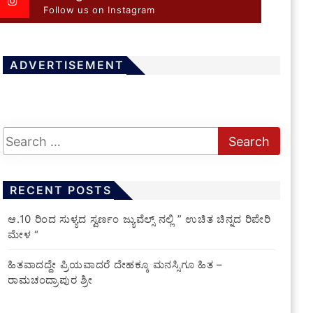
Follow us on Instagram
ADVERTISEMENT
RECENT POSTS
ಆ.10 ರಿಂದ ಸುಳ್ಯದ ಸ್ವರ್ಣಂ ಜ್ಯುವೆಲ್ಸ್ ನಲ್ಲಿ ” ಉಚಿತ ಚಿನ್ನದ ರಿಪೇರಿ
ಮೇಳ “
ಹಿತವಾದದ್ದೇ ಪ್ರಿಯವಾದರೆ ದೇಹಕ್ಕೂ ಮನಸ್ಸಿಗೂ ಹಿತ –
ರಾಮಚಂದ್ರಾಪುರ ಶ್ರೀ