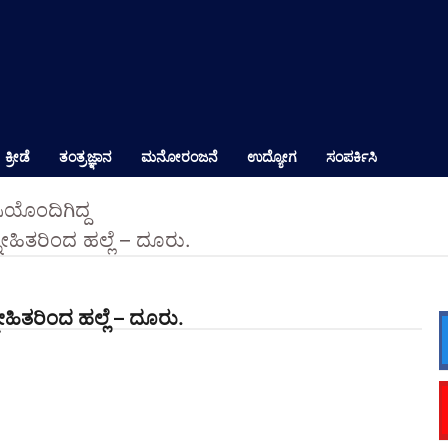
ಕ್ರೀಡೆ
ತಂತ್ರಜ್ಞಾನ
ಮನೋರಂಜನೆ
ಉದ್ಯೋಗ
ಸಂಪರ್ಕಿಸಿ
ಿಯೊಂದಿಗಿದ್ದ
ಹಿತರಿಂದ ಹಲ್ಲೆ – ದೂರು.
ಿತರಿಂದ ಹಲ್ಲೆ – ದೂರು.