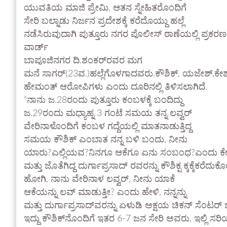
ಯುವತಿಯ ಮಾಜಿ ಪ್ರೇಮಿ, ಆತನ ಸ್ನೇಹಿತರೊಂದಿಗೆ
ಸೇರಿ ಬಲ್ನಾಡು ನಿರ್ಜನ ಪ್ರದೇಶಕ್ಕೆ ಕರೆದೊಯ್ದು ಹಲ್ಲೆ
ನಡೆಸಿರುವುದಾಗಿ ಪುತ್ತೂರು ನಗರ ಪೊಲೀಸ್ ಠಾಣೆಯಲ್ಲಿ ಪ್ರಕ
ವಾರ್ಡ್
ಬಾಪೂಜಿನಗರ ದಿ.ಶಂಕರ್‌ರವರ ಮಗ
ಮನೆ ಸಾಗರ್(23ವ.)ಹಲ್ಲೆಗೊಳಗಾದವರು.ಕೌಶಿಕ್, ಯಜೇಶ್,ಕೇಶವ
ಹೇಮಂತ್ ಆರೋಪಿಗಳು ಎಂದು ದೂರಿನಲ್ಲಿ ತಿಳಿಸಲಾಗಿದೆ.
“ನಾನು ಜ.28ರಂದು ಪುತ್ತೂರು ಕಂಬಳಕ್ಕೆ ಬಂದಿದ್ದು
ಜ.29ರಂದು ಮಧ್ಯಾಹ್ನ 3 ಗಂಟೆ ಸಮಯ ತನ್ನ ಲವ್ವರ್
ವೇರಿನಾಳೊಂದಿಗೆ ಕಂಬಳ ಗದ್ದೆಯಲ್ಲಿ ಮಾತನಾಡುತ್ತಿದ್ದ
ಸಮಯ ಕೌಶಿಕ್ ಎಂಬಾತ ನನ್ನ ಬಳಿ ಬಂದು, ನೀನು
ಯಾರು?ಎಲ್ಲಿಯವ?ನಿನಗೂ ಆಕೆಗೂ ಏನು ಸಂಬಂಧ?ಎಂದು ಕೇಳಿದಾ
ಮತ್ತು ಜೊತೆಗಿದ್ದ ದುರ್ಗಾಪ್ರಸಾದ್‌ ರವರನ್ನು ಕೌಶಿಕ್ಪ ಕ್ಕಕ್ಕೆಕರೆದು
ಹೋಗಿ, ನಾನು ವೇರಿನಾಳ ಲವ್ವರ್, ನೀನು ಯಾಕೆ
ಆಕೆಯನ್ನು ಲವ್ ಮಾಡುತ್ತೀ? ಎಂದು ಹೇಳಿ, ನನ್ನನ್ನು
ಮತ್ತು ದುರ್ಗಾಪ್ರಸಾದ್‌ವರನ್ನು ಏಳುಡಿ ಅಕ್ಷಯ ಚಿಕನ್ ಸೆಂಟರ್ 
ಇದ್ದು ಕೌಶಿಕ್‌ನೊಂದಿಗೆ ಇತರ 6-7 ಜನ ಸೇರಿ ಅವರು, ಇಲ್ಲಿ ಸರ