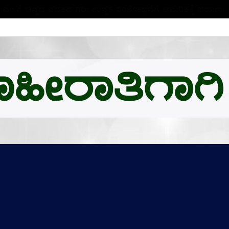
ಬಿ.ಎಂ.ಗೆ ಚಿನ್ನದ ಪದಕದ ಗರಿ: ಉನ್ನತ ಸಂಶೋಧನೆಗೆ ಅಮೆರಿಕಕ್ಕೆ ಪಯಣ