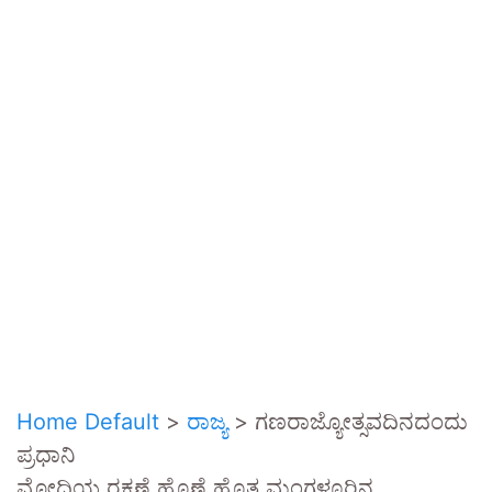
Home Default
>
ರಾಜ್ಯ
>
ಗಣರಾಜ್ಯೋತ್ಸವದಿನದಂದು
ಪ್ರಧಾನಿ
ಮೋದಿಯ ರಕ್ಷಣೆ ಹೊಣೆ ಹೊತ್ತ ಮಂಗಳೂರಿನ