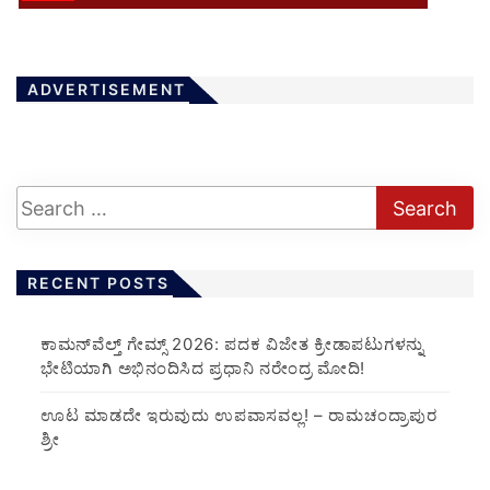
ADVERTISEMENT
RECENT POSTS
ಕಾಮನ್‌ವೆಲ್ತ್ ಗೇಮ್ಸ್ 2026: ಪದಕ ವಿಜೇತ ಕ್ರೀಡಾಪಟುಗಳನ್ನು
ಭೇಟಿಯಾಗಿ ಅಭಿನಂದಿಸಿದ ಪ್ರಧಾನಿ ನರೇಂದ್ರ ಮೋದಿ!
ಊಟ ಮಾಡದೇ ಇರುವುದು ಉಪವಾಸವಲ್ಲ! – ರಾಮಚಂದ್ರಾಪುರ
ಶ್ರೀ