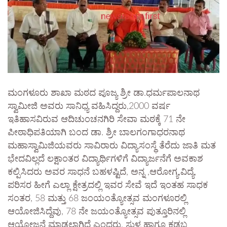
ಮಂಗಳೂರು ಶಾಖಾ ಮಠದ ಪೂಜ್ಯ ಶ್ರೀ ಡಾ.ಧರ್ಮಪಾಲನಾಥ
ಸ್ವಾಮೀಜಿ ಅವರು ಸಾನಿಧ್ಯ ವಹಿಸಿದ್ದರು,2000 ವರ್ಷ
ಇತಿಹಾಸವಿರುವ ಆದಿಚುಂಚನಗಿರಿ ಸೇವಾ ಮಠಕ್ಕೆ 71 ನೇ
ಪೀಠಾಧಿಪತಿಯಾಗಿ ಬಂದ ಡಾ. ಶ್ರೀ ಬಾಲಗಂಗಾಧರನಾಥ
ಮಹಾಸ್ವಾಮಿಜಿಯವರು ಸಾವಿರಾರು ವಿದ್ಯಾಸಂಸ್ಥೆ ತೆರೆದು ಜಾತಿ ಮತ
ಭೇದವಿಲ್ಲದೆ ಲಕ್ಷಾಂತರ ವಿದ್ಯಾರ್ಥಿಗಳಿಗೆ ವಿದ್ಯಾರ್ಜನೆಗೆ ಅವಕಾಶ
ಕಲ್ಪಿಸಿದರು ಅವರ ಸಾಧನೆ ಬಹಳಷ್ಟಿದೆ, ಅನ್ನ ,ಆರೋಗ್ಯ,ವಿದ್ಯೆ,
ಪರಿಸರ ಹೀಗೆ ಎಲ್ಲಾ ಕ್ಷೇತ್ರದಲ್ಲಿ ಇವರ ಸೇವೆ ಇದೆ ಇಂತಹ ಸಾಧಕ
ಸಂತರ, 58 ಮತ್ತು 68 ಜಂಯಂತ್ಯೋತ್ಸವ ಮಂಗಳೂರಲ್ಲಿ
ಆಯೋಜಿಸಿದ್ದೆವು, 78 ನೇ ಜಯಂತ್ಯೋತ್ಸವ ಪುತ್ತೂರಿನಲ್ಲಿ
ಆಯೋಜನೆ ಮಾಡಲಾಗಿದೆ ಎಂದರು, ಸುಳ್ಯ ಹಾಗೂ ಕಡಬ