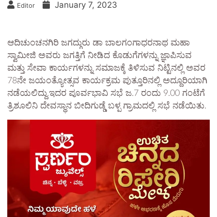
January 7, 2023
Editor
ಆದಿಚುಂಚನಗಿರಿ ಜಗದ್ಗುರು ಡಾ ಬಾಲಗಂಗಾಧರನಾಥ ಮಹಾ
ಸ್ವಾಮೀಜಿ ಅವರು ಜಗತ್ತಿಗೆ ನೀಡಿದ ಕೊಡುಗೆಗಳನ್ನು ಜ್ಞಾಪಿಸುವ
ಮತ್ತು ಸೇವಾ ಕಾರ್ಯಗಳನ್ನು ಸಮಾಜಕ್ಕೆ ತಿಳಿಸುವ ನಿಟ್ಟಿನಲ್ಲಿ ಅವರ
78ನೇ ಜಯಂತ್ಯೋತ್ಸವ ಕಾರ್ಯಕ್ರಮ ಪುತ್ತೂರಿನಲ್ಲಿ ಅದ್ದೂರಿಯಾಗಿ
ನಡೆಯಲಿದ್ದು.ಇದರ ಪೂರ್ವಭಾವಿ ಸಭೆ ಜ.7 ರಂದು 9.00 ಗಂಟೆಗೆ
ತ್ರಿಶೂಲಿನಿ ದೇವಸ್ಥಾನ ಬೀದಿಗುಡ್ಡೆ ಬಳ್ಪ ಗ್ರಾಮದಲ್ಲಿ ಸಭೆ ನಡೆಯಿತು.