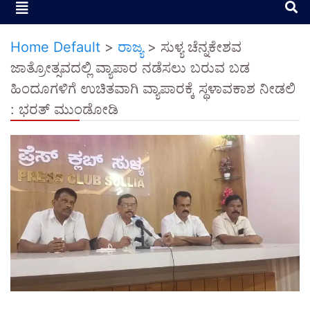
Home Default
>
ರಾಜ್ಯ
>
ಸುಳ್ಯ ಚೆನ್ನಕೇಶವ
ಜಾತ್ರೋತ್ಸವದಲ್ಲಿ ವ್ಯಾಪಾರ ನಡೆಸಲು ಬರುವ ಬಡ
ಹಿಂದೂಗಳಿಗೆ ಉಚಿತವಾಗಿ ವ್ಯಾಪಾರಕ್ಕೆ ಸ್ಥಳಾವಕಾಶ ನೀಡಲಿ
: ಭರತ್ ಮುಂಡೋಡಿ