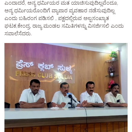
ಎಂದಾದರೆ, ಅನ್ಯ ಧರ್ಮಿಯರ ಮತ ಯಾಚಿಸುವುದಿಲ್ಲವೆಂದೂ,
ಅನ್ಯ ಧರ್ಮಿಯರೊಂದಿಗೆ ವ್ಯಾಪಾರ ವ್ಯವಹಾರ ನಡೆಸುವುದಿಲ್ಲ
ಎಂದು ಬಹಿರಂಗ ಪಡಿಸಲಿ , ಪಕ್ಷದಲ್ಲಿರುವ ಅಲ್ಪಸಂಖ್ಯಾತ
ಘಟಕ,ಕೇಂದ್ರ, ರಾಜ್ಯ ಮಂಡಲ ಸಮಿತಿಗಳನ್ನು ವಿಸರ್ಜಿಸಲಿ ಎಂದು
ಸವಾಲೆಸೆದರು.