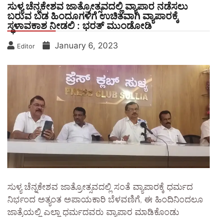
ಸುಳ್ಯ ಚೆನ್ನಕೇಶವ ಜಾತ್ರೋತ್ಸವದಲ್ಲಿ ವ್ಯಾಪಾರ ನಡೆಸಲು
ಬರುವ ಬಡ ಹಿಂದೂಗಳಿಗೆ ಉಚಿತವಾಗಿ ವ್ಯಾಪಾರಕ್ಕೆ
ಸ್ಥಳಾವಕಾಶ ನೀಡಲಿ : ಭರತ್ ಮುಂಡೋಡಿ
January 6, 2023
Editor
ಸುಳ್ಯ ಚೆನ್ನಕೇಶವ ಜಾತ್ರೋತ್ಸವದಲ್ಲಿ ಸಂತೆ ವ್ಯಾಪಾರಕ್ಕೆ ಧರ್ಮದ
ನಿರ್ಭಂದ ಅತ್ಯಂತ ಅಪಾಯಕಾರಿ ಬೆಳವಣಿಗೆ, ಈ ಹಿಂದಿನಿಂದಲೂ
ಜಾತ್ರೆಯಲ್ಲಿ ಎಲ್ಲಾ ಧರ್ಮದವರು ವ್ಯಾಪಾರ ಮಾಡಿಕೊಂಡು