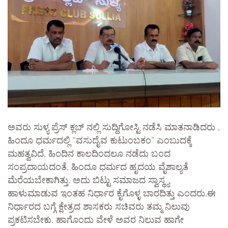
ಅವರು ಸುಳ್ಯ ಪ್ರೆಸ್ ಕ್ಲಬ್ ನಲ್ಲಿ ಸುದ್ದಿಗೋಸ್ಟಿ ನಡೆಸಿ ಮಾತನಾಡಿದರು ,
ಹಿಂದೂ ಧರ್ಮದಲ್ಲಿ “ವಸುದೈವ ಕುಟುಂಬಕಂ” ಎಂಬುದಕ್ಕೆ
ಮಹತ್ವವಿದೆ, ಹಿಂದಿನ ಕಾಲದಿಂದಲೂ ನಡೆದು ಬಂದ
ಸಂಪ್ರದಾಯದಂತೆ, ಹಿಂದೂ ಧರ್ಮದ ಹೃದಯ ವೈಶಾಲ್ಯತೆ
ಮೆರೆಯಬೇಕಾಗಿತ್ತು. ಅದು ಬಿಟ್ಟು ಸಮಾಜದ ಸ್ವಾಸ್ಥ್ಯ
ಹಾಳುಮಾಡುವ ಇಂತಹ ನಿರ್ಧಾರ ಕೈಗೊಳ್ಳ ಬಾರದಿತ್ತು ಎಂದರು.ಈ
ನಿರ್ಧಾರದ ಬಗ್ಗೆ ಕ್ಷೇತ್ರದ ಶಾಸಕರು ಸಚಿವರು ತಮ್ಮ ನಿಲುವು
ಪ್ರಕಟಿಸಬೇಕು. ಹಾಗೊಂದು ವೇಳೆ ಅವರ ನಿಲುವ ಹಾಗೇ