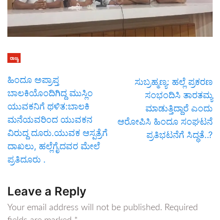
ರಾಜ್ಯ
ಹಿಂದೂ ಅಪ್ರಾಪ್ತ
ಸುಬ್ರಹ್ಮಣ್ಯ: ಹಲ್ಲೆ ಪ್ರಕರಣ
ಬಾಲಕಿಯೊಂದಿಗಿದ್ದ ಮುಸ್ಲಿಂ
ಸಂಭಂದಿಸಿ ತಾರತಮ್ಯ
ಯುವಕನಿಗೆ ಥಳಿತ:ಬಾಲಕಿ
ಮಾಡುತ್ತಿದ್ದಾರೆ ಎಂದು
ಮನೆಯವರಿಂದ ಯುವಕನ
ಆರೋಪಿಸಿ ಹಿಂದೂ ಸಂಘಟನೆ
ವಿರುದ್ದ ದೂರು.ಯುವಕ ಆಸ್ಪತ್ರೆಗೆ
ಪ್ರತಿಭಟನೆಗೆ ಸಿದ್ಧತೆ..?
ದಾಖಲು, ಹಲ್ಲೆಗೈದವರ ಮೇಲೆ
ಪ್ರತಿದೂರು .
Leave a Reply
Your email address will not be published.
Required