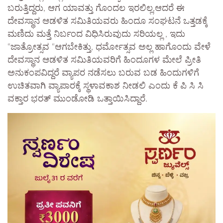
ಬರುತ್ತಿದ್ದರು, ಆಗ ಯಾವತ್ತು ಗೊಂದಲ ಇರಲಿಲ್ಲ,ಆದರೆ ಈ
ದೇವಸ್ಥಾನ ಆಡಳಿತ ಸಮಿತಿಯವರು ಹಿಂದೂ ಸಂಘಟನೆ ಒತ್ತಡಕ್ಕೆ
ಮಣಿದು ಮತ್ತೆ ನಿರ್ಬಂದ ವಿಧಿಸಿರುವುದು ಸರಿಯಲ್ಲ , ಇದು
“ಜಾತ್ರೋತ್ಸವ “ಆಗಬೇಕಿತ್ತು, ಧರ್ಮೋತ್ಸವ ಅಲ್ಲ ಹಾಗೊಂದು ವೇಳೆ
ದೇವಸ್ಥಾನ ಆಡಳಿತ ಸಮಿತಿಯವರಿಗೆ ಹಿಂದೂಗಳ ಮೇಲೆ ಪ್ರೀತಿ
ಅನುಕಂಪವಿದ್ದರೆ ವ್ಯಾಪರ ನಡೆಸಲು ಬರುವ ಬಡ ಹಿಂದುಗಳಿಗೆ
ಉಚಿತವಾಗಿ ವ್ಯಾಪಾರಕ್ಕೆ ಸ್ಥಳಾವಕಾಶ ನೀಡಲಿ ಎಂದು ಕೆ ಪಿ ಸಿ ಸಿ
ವಕ್ತಾರ ಭರತ್ ಮುಂಡೋಡಿ ಒತ್ತಾಯಿಸಿದ್ದಾರೆ.