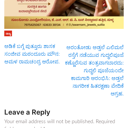
ರಾಜ್ಯ
ಅಡಿಕೆ ಬಗ್ಗೆ ಪುತ್ತೂರು ಶಾಸಕ
ಅರಂತೋಡು ಅಡ್ತಲೆ ಎಲಿಮಲೆ
ಸಂಜೀವ ಮಠಂದೂರು ಮೌನ:
ರಸ್ತೆಗೆ ನಡೆಯುವ ಗುದ್ಧಲಿಪೂಜೆ
ಅಮಳ ರಾಮಚಂದ್ರ ಆರೋಪ.
ಕಣ್ಣೊರೆಸುವ ತಂತ್ರವಾಗಬಾರದು:
ಗುದ್ಧಲಿ ಪೂಜೆಯಂದೇ
ಕಾಮಗಾರಿ ಆರಂಭಿಸಿ: ಅಡ್ತಲೆ
ನಾಗರೀಕ ಹಿತರಕ್ಷಣಾ ವೇದಿಕೆ
ಆಗ್ರಹ.
Leave a Reply
Your email address will not be published.
Required