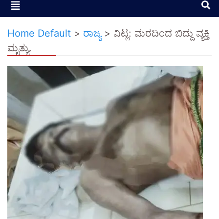
Home Default
>
ರಾಜ್ಯ
>
ವಿಟ್ಲ: ಮರದಿಂದ ಬಿದ್ದು ವ್ಯಕ್ತಿ
ಮೃತ್ಯು.