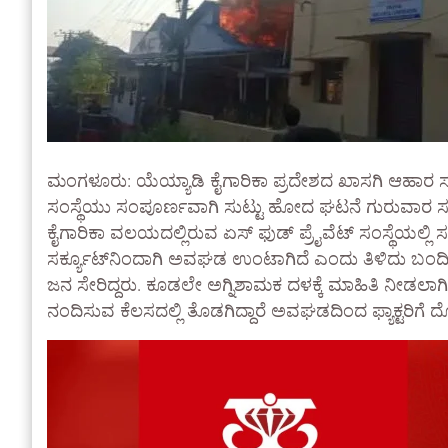
ಮಂಗಳೂರು: ಯೆಯ್ಯಾಡಿ ಕೈಗಾರಿಕಾ ಪ್ರದೇಶದ ಖಾಸಗಿ ಆಹಾರ 
ಸಂಸ್ಥೆಯು ಸಂಪೂರ್ಣವಾಗಿ ಸುಟ್ಟು ಹೋದ ಘಟನೆ ಗುರುವಾರ ಸಂ
ಕೈಗಾರಿಕಾ ವಲಯದಲ್ಲಿರುವ ಏಸ್ ಫುಡ್ ಪ್ರೈವೆಟ್ ಸಂಸ್ಥೆಯಲ್ಲಿ ಸಂ
ಸರ್ಕ್ಯೂಟ್‌ನಿಂದಾಗಿ ಅವಘಡ ಉಂಟಾಗಿದೆ ಎಂದು ತಿಳಿದು ಬಂದಿದೆ. 
ಜನ ಸೇರಿದ್ದರು. ಕೂಡಲೇ ಅಗ್ನಿಶಾಮಕ ದಳಕ್ಕೆ ಮಾಹಿತಿ ನೀಡಲಾಗಿ
ನಂದಿಸುವ ಕೆಲಸದಲ್ಲಿ ತೊಡಗಿದ್ದಾರೆ ಅವಘಡದಿಂದ ಫ್ಯಾಕ್ಟರಿಗೆ ದ