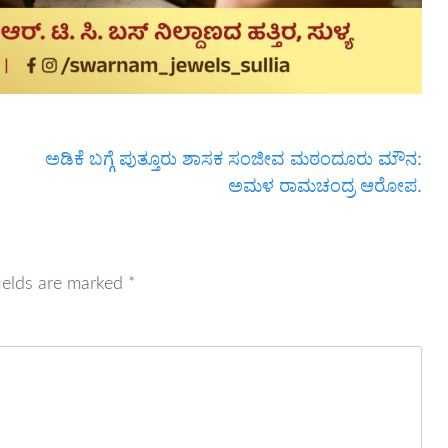
ಅಡಿಕೆ ಬಗ್ಗೆ ಪುತ್ತೂರು ಶಾಸಕ ಸಂಜೀವ ಮಠಂದೂರು ಮೌನ:
ಅಮಳ ರಾಮಚಂದ್ರ ಆರೋಪ.
ields are marked
*