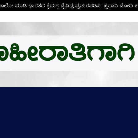
ಬಿ.ಎಂ.ಗೆ ಚಿನ್ನದ ಪದಕದ ಗರಿ: ಉನ್ನತ ಸಂಶೋಧನೆಗೆ ಅಮೆರಿಕಕ್ಕೆ ಪಯಣ