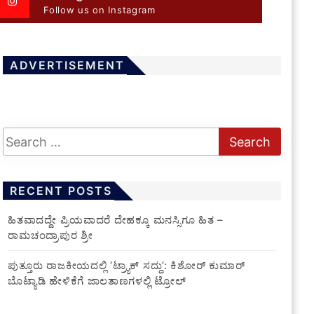
Follow us on Instagram
ADVERTISEMENT
RECENT POSTS
ಹಿತವಾದದ್ದೇ ಪ್ರಿಯವಾದರೆ ದೇಹಕ್ಕೂ ಮನಸ್ಸಿಗೂ ಹಿತ –
ರಾಮಚಂದ್ರಾಪುರ ಶ್ರೀ
ಪುತ್ತೂರು ರಾಜಕೀಯದಲ್ಲಿ ‘ಟ್ರ್ಯಾಕ್ ಸದ್ದು’: ಕಿಶೋರ್ ಕುಮಾರ್
ಬೊಟ್ಯಾಡಿ ಹೇಳಿಕೆಗೆ ಜಾಲತಾಣಗಳಲ್ಲಿ ಟ್ರೋಲ್