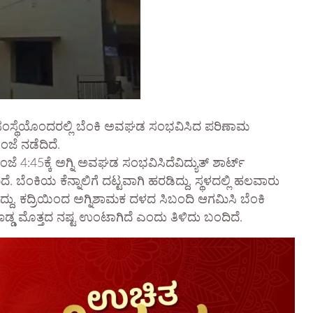
ಸಂಸ್ಥೆಯೊಂದರಲ್ಲಿ ಬೆಂಕಿ ಅವಘಡ ಸಂಭವಿಸಿದ ಪರಿಣಾಮ
ಜೆ ನಡೆದಿದೆ.
ಜೆ 4:45ಕ್ಕೆ ಅಗ್ನಿ ಅವಘಡ ಸಂಭವಿಸಿದೆವಿದ್ಯುತ್ ಶಾರ್ಟ್
ಬೆಂಕಿಯ ಕೆನ್ನಾಲಿಗೆ ದಟ್ಟವಾಗಿ ಹರಡಿದ್ದು, ಸ್ಥಳದಲ್ಲಿ ಹಲವಾರು
ದ್ದು, ಕದ್ರಿಯಿಂದ ಅಗ್ನಿಶಾಮಕ ದಳದ ಸಿಬಂದಿ ಆಗಮಿಸಿ ಬೆಂಕಿ
ೊಡ್ಡ ಮೊತ್ತದ ನಷ್ಟ ಉಂಟಾಗಿದೆ ಎಂದು ತಿಳಿದು ಬಂದಿದೆ.