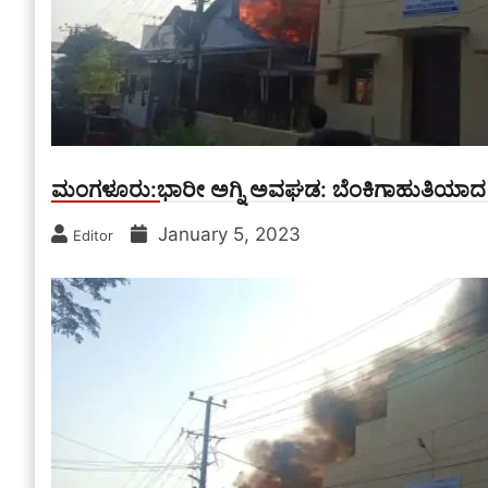
ಮಂಗಳೂರು:ಭಾರೀ ಅಗ್ನಿ ಅವಘಡ: ಬೆಂಕಿಗಾಹುತಿಯಾದ ಏಸ್
January 5, 2023
Editor