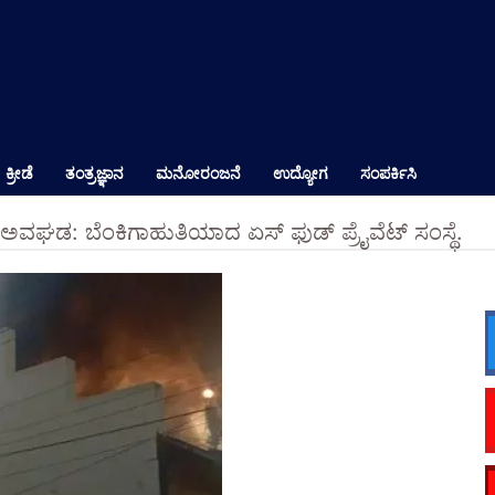
ಕ್ರೀಡೆ
ತಂತ್ರಜ್ಞಾನ
ಮನೋರಂಜನೆ
ಉದ್ಯೋಗ
ಸಂಪರ್ಕಿಸಿ
ಅವಘಡ: ಬೆಂಕಿಗಾಹುತಿಯಾದ ಏಸ್ ಫುಡ್ ಪ್ರೈವೆಟ್ ಸಂಸ್ಥೆ.