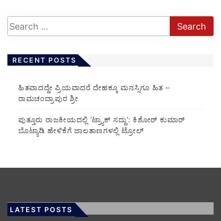
RECENT POSTS
ಹಿತವಾದದ್ದೇ ಪ್ರಿಯವಾದರೆ ದೇಹಕ್ಕೂ ಮನಸ್ಸಿಗೂ ಹಿತ –
ರಾಮಚಂದ್ರಾಪುರ ಶ್ರೀ
ಪುತ್ತೂರು ರಾಜಕೀಯದಲ್ಲಿ ‘ಟ್ರ್ಯಾಕ್ ಸದ್ದು’: ಕಿಶೋರ್ ಕುಮಾರ್
ಬೊಟ್ಯಾಡಿ ಹೇಳಿಕೆಗೆ ಜಾಲತಾಣಗಳಲ್ಲಿ ಟ್ರೋಲ್
LATEST POSTS