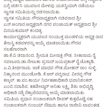
ಬಗ್ಗೆ ಚರ್ಚಿಸಿ ಯುವಜನ ಮೇಳವು ಯಶಸ್ವಿಯಾಗಿ ನಡೆಯಲು
ಸ್ವಾಗತ ಸಮಿತಿಯನ್ನು ರಚಿಸಲಾಯಿತು.
ಸ್ವಾಗತ ಸಮಿತಿಯ ಗೌರವಾಧ್ಯಕ್ಷರಾಗಿ ಸಚಿವರಾದ ಶ್ರೀ
ಎಸ್.ಅಂಗಾರ,ಅಧ್ಯಕ್ಷರಾಗಿ ನಗರ ಪಂಚಾಯತ್ ಅಧ್ಯಕ್ಷರಾದ ಶ್ರೀ
ವಿನಯಕುಮಾರ್ ಕಂದಡ್ಕ,
ಕಾರ್ಯಾಧ್ಯಕ್ಷರಾಗಿ ಯುವಜನ ಸಂಯುಕ್ತ ಮಂಡಳಿಯ ಅಧ್ಯಕ್ಷ ರಾದ
ತೇಜಸ್ವಿ ಕಡಪಳರನ್ನು ಆಯ್ಕೆ ಮಾಡಲಾಯಿತು.ಗೌರವ
ಸಲಹೆಗಾರರಾಗಿ
ಡಾ.ಕೆ.ವಿ ಚಿದಾನಂದ, ಶ್ರೀಮತಿ ಮೀನಾಕ್ಷಿ ಗೌಡ, ಸೀತಾರಾಮ ರೈ
ಸವಣೂರು,ಡಾ.ರೇಣುಕಾ ಪ್ರಸಾದ್,ಜಯಪ್ರಕಾಶ್ ರೈ ಚೊಕ್ಕಾಡಿ,
ಎ.ವಿ.ತೀರ್ಥರಾಮ, ಜಾಕೆ ಮಾಧವ ಗೌಡ,ಮೋಹನ್ ರಾಂ ಸುಳ್ಳಿ,
ನಿತ್ಯಾನಂದ ಮುಂಡೋಡಿ, ಕೆ.ಆರ್ ಪದ್ಮನಾಭ, ವೀರಪ್ಪ ಗೌಡ
ಕಣ್ಕಲ್, ತಾ.ಪಂ.ಕಾರ್ಯ ನಿರ್ವಹಣಾಧಿಕಾರಿ ಭವಾನಿಶಂಕರ್,
ಎಂಬಿ.ಸದಾಶಿವ, ತಹಶೀಲ್ದಾರ್ ಅನಿತಾ ಲಕ್ಷ್ಮಿ, ಶಿಶು ಅಭಿವೃದ್ಧಿ
ಅಧಿಕಾರಿ ರಶ್ಮಿ ನೆಕ್ರಾಜೆರವರನ್ನು ಆಯ್ಕೆ ಮಾಡಲಾಯಿತು.
ಸಮಿತಿಯ ಪ್ರಧಾನ ಸಂಚಾಲಕರಾಗಿ ದೀಪಕ್ ಕುತ್ತಮೊಟ್ಟೆ,ಸಹ
ಸಂಚಾಲಕರಾಗಿ ಸಂಜಯ್ ನೆಟ್ಟಾರು ಹಾಗೂ ರಾಜೀವಿ ಲಾವಂತಡ್ಕ