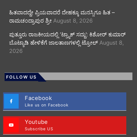
ಹಿತವಾದದ್ದೇ ಪ್ರಿಯವಾದರೆ ದೇಹಕ್ಕೂ ಮನಸ್ಸಿಗೂ ಹಿತ –
ರಾಮಚಂದ್ರಾಪುರ ಶ್ರೀ
August 8, 2026
ಪುತ್ತೂರು ರಾಜಕೀಯದಲ್ಲಿ ‘ಟ್ರ್ಯಾಕ್ ಸದ್ದು’: ಕಿಶೋರ್ ಕುಮಾರ್
ಬೊಟ್ಯಾಡಿ ಹೇಳಿಕೆಗೆ ಜಾಲತಾಣಗಳಲ್ಲಿ ಟ್ರೋಲ್
August 8,
2026
FOLLOW US
Facebook
Like us on Facebook
Youtube
Subscribe US