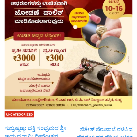
UNCATEGORIZED
ಸುಬ್ರಹ್ಮಣ್ಯ: ಭಕ್ತಿ ಸಂಭ್ರಮದ ಶ್ರೀ
ಜಿತೇಶ್ ಪೆರುವಾಜೆ ರಚಿಸಿದ
ಅಯ್ಯಪ್ಪಸ್ವಾಮಿ ದೀಪೋತ್ಸವ.