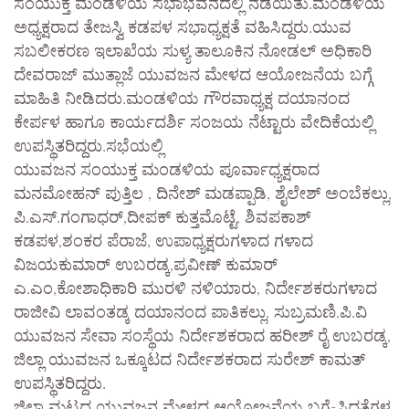
ಸಂಯುಕ್ತ ಮಂಡಳಿಯ ಸಭಾಭವನದಲ್ಲಿ ನಡೆಯಿತು.ಮಂಡಳಿಯ
ಅಧ್ಯಕ್ಷರಾದ ತೇಜಸ್ವಿ ಕಡಪಳ ಸಭಾಧ್ಯಕ್ಷತೆ ವಹಿಸಿದ್ದರು.ಯುವ
ಸಬಲೀಕರಣ ಇಲಾಖೆಯ ಸುಳ್ಯ ತಾಲೂಕಿನ ನೋಡಲ್ ಅಧಿಕಾರಿ
ದೇವರಾಜ್ ಮುತ್ಲಾಜೆ ಯುವಜನ ಮೇಳದ ಆಯೋಜನೆಯ ಬಗ್ಗೆ
ಮಾಹಿತಿ ನೀಡಿದರು.ಮಂಡಳಿಯ ಗೌರವಾಧ್ಯಕ್ಷ ದಯಾನಂದ
ಕೇರ್ಪಳ ಹಾಗೂ ಕಾರ್ಯದರ್ಶಿ ಸಂಜಯ ನೆಟ್ಟಾರು ವೇದಿಕೆಯಲ್ಲಿ
ಉಪಸ್ಥಿತರಿದ್ದರು.ಸಭೆಯಲ್ಲಿ
ಯುವಜನ ಸಂಯುಕ್ತ ಮಂಡಳಿಯ ಪೂರ್ವಾಧ್ಯಕ್ಷರಾದ
ಮನಮೋಹನ್ ಪುತ್ತಿಲ , ದಿನೇಶ್ ಮಡಪ್ಪಾಡಿ, ಶೈಲೇಶ್ ಅಂಬೆಕಲ್ಲು,
ಪಿ.ಎಸ್.ಗಂಗಾಧರ್,ದೀಪಕ್ ಕುತ್ತಮೊಟ್ಟೆ, ಶಿವಪಕಾಶ್
ಕಡಪಳ,ಶಂಕರ ಪೆರಾಜೆ, ಉಪಾಧ್ಯಕ್ಷರುಗಳಾದ ಗಳಾದ
ವಿಜಯಕುಮಾರ್ ಉಬರಡ್ಕ,ಪ್ರವೀಣ್ ಕುಮಾರ್
ಎ.ಎಂ,ಕೋಶಾಧಿಕಾರಿ ಮುರಳಿ ನಳಿಯಾರು, ನಿರ್ದೇಶಕರುಗಳಾದ
ರಾಜೀವಿ ಲಾವಂತಡ್ಕ ದಯಾನಂದ ಪಾತಿಕಲ್ಲು, ಸುಬ್ರಮಣಿ.ಪಿ.ವಿ
ಯುವಜನ ಸೇವಾ ಸಂಸ್ಥೆಯ ನಿರ್ದೇಶಕರಾದ ಹರೀಶ್ ರೈ ಉಬರಡ್ಕ,
ಜಿಲ್ಲಾ ಯುವಜನ ಒಕ್ಕೂಟದ ನಿರ್ದೇಶಕರಾದ ಸುರೇಶ್ ಕಾಮತ್
ಉಪಸ್ಥಿತರಿದ್ದರು.
ಜಿಲ್ಲಾ ಮಟ್ಟದ ಯುವಜನ ಮೇಳದ ಆಯೋಜನೆಯ ಬಗ್ಗೆ-ಸಿದ್ಧತೆಗಳ