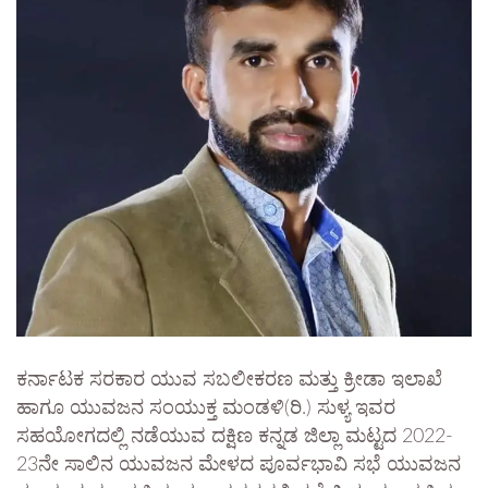
ಕರ್ನಾಟಕ ಸರಕಾರ ಯುವ ಸಬಲೀಕರಣ ಮತ್ತು ಕ್ರೀಡಾ ಇಲಾಖೆ
ಹಾಗೂ ಯುವಜನ ಸಂಯುಕ್ತ ಮಂಡಳಿ(ರಿ.) ಸುಳ್ಯ ಇವರ
ಸಹಯೋಗದಲ್ಲಿ ನಡೆಯುವ ದಕ್ಷಿಣ ಕನ್ನಡ ಜಿಲ್ಲಾ ಮಟ್ಟದ 2022-
23ನೇ ಸಾಲಿನ ಯುವಜನ ಮೇಳದ ಪೂರ್ವಭಾವಿ ಸಭೆ ಯುವಜನ