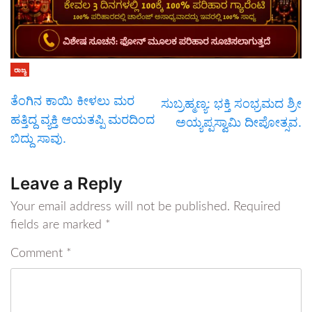
ರಾಜ್ಯ
ತೆಂಗಿನ ಕಾಯಿ ಕೀಳಲು ಮರ
ಸುಬ್ರಹ್ಮಣ್ಯ: ಭಕ್ತಿ ಸಂಭ್ರಮದ ಶ್ರೀ
ಹತ್ತಿದ್ದ ವ್ಯಕ್ತಿ ಆಯತಪ್ಪಿ ಮರದಿಂದ
ಅಯ್ಯಪ್ಪಸ್ವಾಮಿ ದೀಪೋತ್ಸವ.
ಬಿದ್ದು ಸಾವು.
Leave a Reply
Your email address will not be published.
Required
fields are marked
*
Comment
*