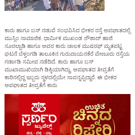
ಕಾರು ಹಾಗೂ ಬಸ್ ನಡುವೆ ಸಂಭವಿಸಿದ ಭೀಕರ ರಸ್ತೆ ಅಪಘಾತದಲ್ಲಿ
ಮುಸ್ಲಿಂ ಸಾಮಾಜಿಕ, ಧಾರ್ಮಿಕ ಮುಖಂಡ ನೌಶಾದ್ ಹಾಜಿ
ಸೂರಲ್ಪಾಡಿ ಹಾಗೂ ಅವರ ಕಾರು ಚಾಲಕ ಮುಷರಫ್ ಮೃತಪಟ್ಟ
ಘಟನೆ ಬೆಳ್ತಂಗಡಿ ತಾಲೂಕಿನ ಗುರುವಾಯನಕೆರೆ ವೇಣೂರು ರಸ್ತೆಯ
ಗರ್ಡಾಡಿ ಸಮೀಪ ನಡೆದಿದೆ. ಕಾರು ಹಾಗೂ ಬಸ್
ಮುಖಾಮುಖಿಯಾಗಿ ಡಿಕ್ಕಿಯಾಗಿದ್ದು, ಅಪಘಾತದ ತೀವ್ರತೆಗೆ
ಕಾರಿನಲ್ಲಿದ್ದ ಇಬ್ಬರು ಸ್ಥಳದಲ್ಲಿಯೇ ಸಾವನ್ನಪ್ಪಿದ್ದಾರೆ. ಈ ಭೀಕರ
ಅಪಘಾತದ ತೀವ್ರತೆಗೆ ಕಾರು