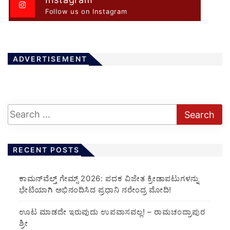
Follow us on Instagram
ADVERTISEMENT
RECENT POSTS
ಕಾಮನ್‌ವೆಲ್ತ್ ಗೇಮ್ಸ್ 2026: ಪದಕ ವಿಜೇತ ಕ್ರೀಡಾಪಟುಗಳನ್ನು
ಭೇಟಿಯಾಗಿ ಅಭಿನಂದಿಸಿದ ಪ್ರಧಾನಿ ನರೇಂದ್ರ ಮೋದಿ!
ಊಟ ಮಾಡದೇ ಇರುವುದು ಉಪವಾಸವಲ್ಲ! – ರಾಮಚಂದ್ರಾಪುರ
ಶ್ರೀ