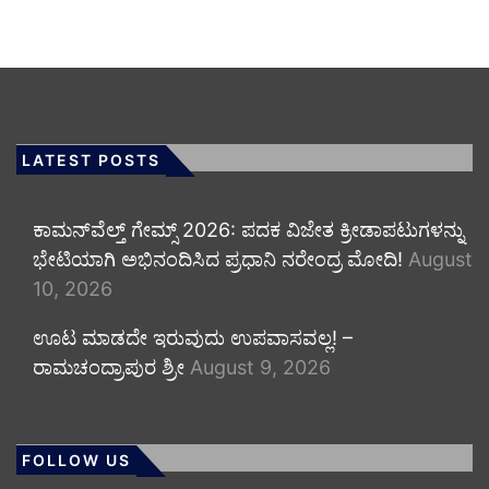
LATEST POSTS
ಕಾಮನ್‌ವೆಲ್ತ್ ಗೇಮ್ಸ್ 2026: ಪದಕ ವಿಜೇತ ಕ್ರೀಡಾಪಟುಗಳನ್ನು
ಭೇಟಿಯಾಗಿ ಅಭಿನಂದಿಸಿದ ಪ್ರಧಾನಿ ನರೇಂದ್ರ ಮೋದಿ!
August
10, 2026
ಊಟ ಮಾಡದೇ ಇರುವುದು ಉಪವಾಸವಲ್ಲ! –
ರಾಮಚಂದ್ರಾಪುರ ಶ್ರೀ
August 9, 2026
FOLLOW US