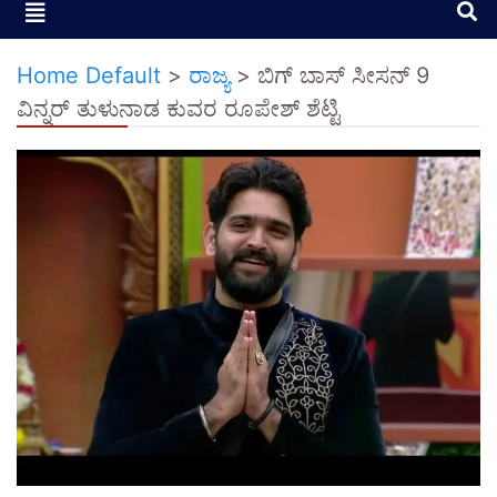
Home Default
>
ರಾಜ್ಯ
>
ಬಿಗ್ ಬಾಸ್ ಸೀಸನ್ 9
ವಿನ್ನರ್ ತುಳುನಾಡ ಕುವರ ರೂಪೇಶ್ ಶೆಟ್ಟಿ