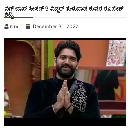
ಬಿಗ್ ಬಾಸ್ ಸೀಸನ್ 9 ವಿನ್ನರ್ ತುಳುನಾಡ ಕುವರ ರೂಪೇಶ್
ಶೆಟ್ಟಿ
December 31, 2022
Editor