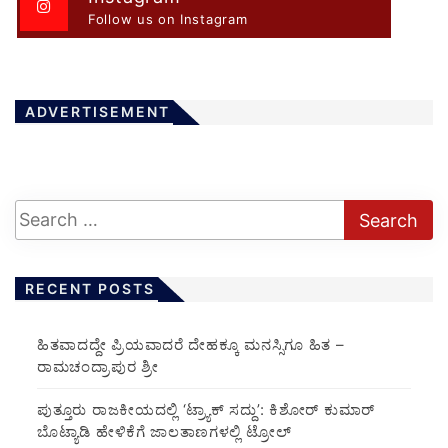
Follow us on Instagram
ADVERTISEMENT
RECENT POSTS
ಹಿತವಾದದ್ದೇ ಪ್ರಿಯವಾದರೆ ದೇಹಕ್ಕೂ ಮನಸ್ಸಿಗೂ ಹಿತ –
ರಾಮಚಂದ್ರಾಪುರ ಶ್ರೀ
ಪುತ್ತೂರು ರಾಜಕೀಯದಲ್ಲಿ ‘ಟ್ರ್ಯಾಕ್ ಸದ್ದು’: ಕಿಶೋರ್ ಕುಮಾರ್
ಬೊಟ್ಯಾಡಿ ಹೇಳಿಕೆಗೆ ಜಾಲತಾಣಗಳಲ್ಲಿ ಟ್ರೋಲ್