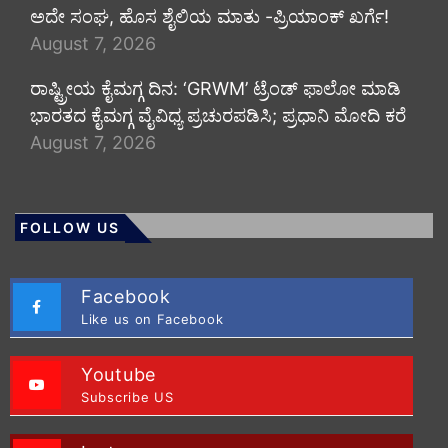
ಅದೇ ಸಂಘ, ಹೊಸ ಶೈಲಿಯ ಮಾತು -ಪ್ರಿಯಾಂಕ್ ಖರ್ಗೆ!
August 7, 2026
ರಾಷ್ಟ್ರೀಯ ಕೈಮಗ್ಗ ದಿನ: ‘GRWM’ ಟ್ರೆಂಡ್ ಫಾಲೋ ಮಾಡಿ
ಭಾರತದ ಕೈಮಗ್ಗ ವೈವಿಧ್ಯ ಪ್ರಚುರಪಡಿಸಿ; ಪ್ರಧಾನಿ ಮೋದಿ ಕರೆ
August 7, 2026
FOLLOW US
Facebook
Like us on Facebook
Youtube
Subscribe US