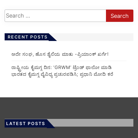
RECENT POSTS
ಅದೇ ಸಂಘ, ಹೊಸ ಶೈಲಿಯ ಮಾತು -ಪ್ರಿಯಾಂಕ್ ಖರ್ಗೆ!
ರಾಷ್ಟ್ರೀಯ ಕೈಮಗ್ಗ ದಿನ: ‘GRWM’ ಟ್ರೆಂಡ್ ಫಾಲೋ ಮಾಡಿ
ಭಾರತದ ಕೈಮಗ್ಗ ವೈವಿಧ್ಯ ಪ್ರಚುರಪಡಿಸಿ; ಪ್ರಧಾನಿ ಮೋದಿ ಕರೆ
LATEST POSTS