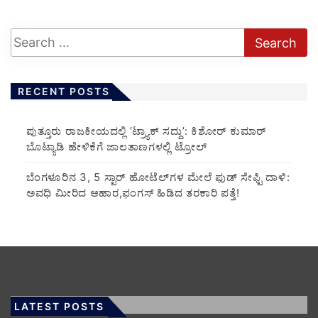
RECENT POSTS
ಪುತ್ತೂರು ರಾಜಕೀಯದಲ್ಲಿ ‘ಟ್ರ್ಯಾಕ್ ಸದ್ದು’: ಕಿಶೋರ್ ಕುಮಾರ್
ಬೊಟ್ಯಾಡಿ ಹೇಳಿಕೆಗೆ ಜಾಲತಾಣಗಳಲ್ಲಿ ಟ್ರೋಲ್
​ಬೆಂಗಳೂರಿನ 3, 5 ಸ್ಟಾರ್ ಹೋಟೆಲ್‌ಗಳ ಮೇಲೆ ಫುಡ್ ಸೇಫ್ಟಿ ದಾಳಿ:
ಅವಧಿ ಮೀರಿದ ಆಹಾರ,ಫಂಗಸ್ ಹಿಡಿದ ತರಕಾರಿ ಪತ್ತೆ!
LATEST POSTS