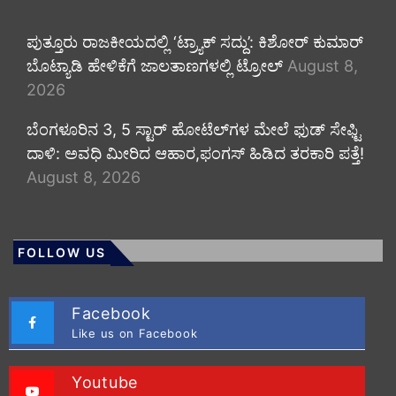
ಪುತ್ತೂರು ರಾಜಕೀಯದಲ್ಲಿ ‘ಟ್ರ್ಯಾಕ್ ಸದ್ದು’: ಕಿಶೋರ್ ಕುಮಾರ್
ಬೊಟ್ಯಾಡಿ ಹೇಳಿಕೆಗೆ ಜಾಲತಾಣಗಳಲ್ಲಿ ಟ್ರೋಲ್
August 8,
2026
​ಬೆಂಗಳೂರಿನ 3, 5 ಸ್ಟಾರ್ ಹೋಟೆಲ್‌ಗಳ ಮೇಲೆ ಫುಡ್ ಸೇಫ್ಟಿ
ದಾಳಿ: ಅವಧಿ ಮೀರಿದ ಆಹಾರ,ಫಂಗಸ್ ಹಿಡಿದ ತರಕಾರಿ ಪತ್ತೆ!
August 8, 2026
FOLLOW US
Facebook
Like us on Facebook
Youtube