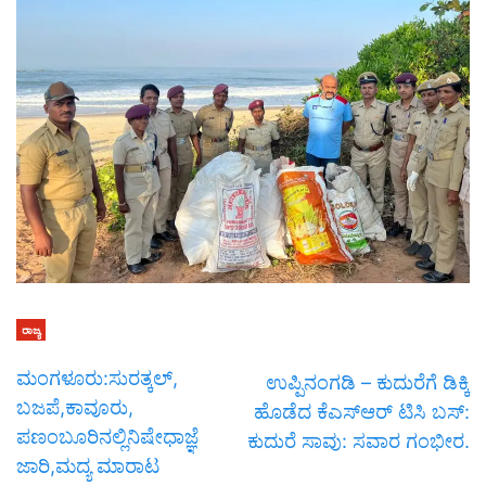
ರಾಜ್ಯ
ಮಂಗಳೂರು:ಸುರತ್ಕಲ್,
ಉಪ್ಪಿನಂಗಡಿ – ಕುದುರೆಗೆ ಡಿಕ್ಕಿ
ಬಜಪೆ,ಕಾವೂರು,
ಹೊಡೆದ ಕೆಎಸ್ಆರ್ ಟಿಸಿ ಬಸ್:
ಪಣಂಬೂರಿನಲ್ಲಿನಿಷೇಧಾಜ್ಞೆ
ಕುದುರೆ ಸಾವು: ಸವಾರ ಗಂಭೀರ.
ಜಾರಿ,ಮದ್ಯ ಮಾರಾಟ