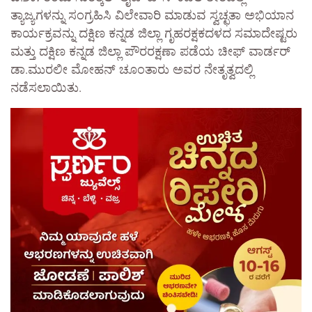
ತ್ಯಾಜ್ಯಗಳನ್ನು ಸಂಗ್ರಹಿಸಿ ವಿಲೇವಾರಿ ಮಾಡುವ ಸ್ವಚ್ಛತಾ ಅಭಿಯಾನ
ಕಾರ್ಯಕ್ರವನ್ನು ದಕ್ಷಿಣ ಕನ್ನಡ ಜಿಲ್ಲಾ ಗೃಹರಕ್ಷಕದಳದ ಸಮಾದೇಷ್ಟರು
ಮತ್ತು ದಕ್ಷಿಣ ಕನ್ನಡ ಜಿಲ್ಲಾ ಪೌರರಕ್ಷಣಾ ಪಡೆಯ ಚೀಫ್ ವಾರ್ಡರ್
ಡಾ.ಮುರಲೀ ಮೋಹನ್ ಚೂಂತಾರು ಅವರ ನೇತೃತ್ವದಲ್ಲಿ
ನಡೆಸಲಾಯಿತು.