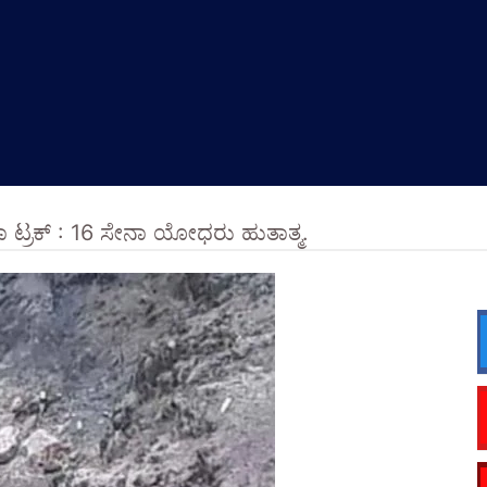
 ಟ್ರಕ್ : 16 ಸೇನಾ ಯೋಧರು ಹುತಾತ್ಮ.