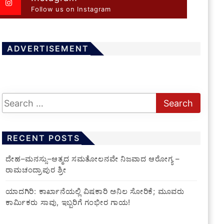
Follow us on Instagram
ADVERTISEMENT
RECENT POSTS
ದೇಹ–ಮನಸ್ಸು–ಆತ್ಮದ ಸಮತೋಲನವೇ ನಿಜವಾದ ಆರೋಗ್ಯ –
ರಾಮಚಂದ್ರಾಪುರ ಶ್ರೀ
ಯಾದಗಿರಿ: ಕಾರ್ಖಾನೆಯಲ್ಲಿ ವಿಷಕಾರಿ ಅನಿಲ ಸೋರಿಕೆ; ಮೂವರು
ಕಾರ್ಮಿಕರು ಸಾವು, ಇಬ್ಬರಿಗೆ ಗಂಭೀರ ಗಾಯ!