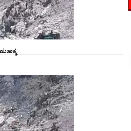
ುತಾತ್ಮ.