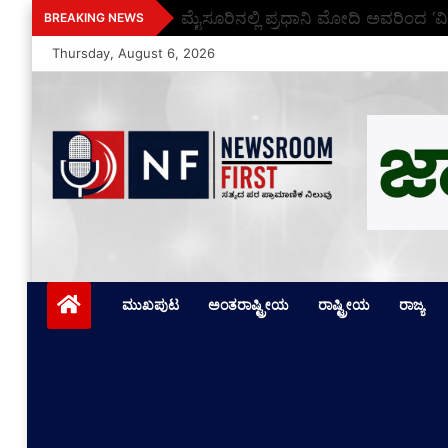
Skip
ಮೈಸೂರಿನಲ್ಲಿ ಪ್ರಧಾನಿ ಮೋದಿ ಅವರಿಂದ ‘ವಿ
BREAKING NEWS
to
Thursday, August 6, 2026
content
Newsroom First
ಸತ್ಯದ ಪರ ಪ್ರಾಮಾಣಿಕ ನಿಲುವು
ಮುಖಪುಟ
ಅಂತರಾಷ್ಟ್ರೀಯ
ರಾಷ್ಟ್ರೀಯ
ರಾಜ್ಯ