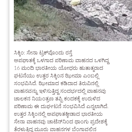
ಸಿಕ್ಕಿಂ: ಸೇನಾ ಟ್ರಕ್‌ವೊಂದು ರಸ್ತೆ
ಅಪಘಾತಕ್ಕೆ ಒಳಗಾದ ಪರಿಣಾಮ ವಾಹನದ ಒಳಗಿದ್ದ
16 ಮಂದಿ ಭಾರತೀಯ ಯೋಧರು ಹುತಾತ್ಮರಾದ
ಘಟನೆಯು ಉತ್ತರ ಸಿಕ್ಕಿಂನ ಝೀಮಾ ಎಂಬಲ್ಲಿ
ಸಂಭವಿಸಿದೆ. ಝೀಮಾದ ಕಡಿದಾದ ತಿರುವಿನಲ್ಲಿ
ವಾಹನವನ್ನು ಇಳಿಸುತ್ತಿದ್ದ ಸಂದರ್ಭದಲ್ಲಿ ವಾಹನವು
ಚಾಲಕನ ನಿಯಂತ್ರಣ ತಪ್ಪಿ ಕಂದಕಕ್ಕೆ ಉರುಳಿದ
ಪರಿಣಾಮ ಈ ದುರ್ಘಟನೆ ಸಂಭವಿಸಿದೆ ಎನ್ನಲಾಗಿದೆ.
ಉತ್ತರ ಸಿಕ್ಕಿಂನಲ್ಲಿ ಅಪಘಾತಕ್ಕೀಡಾದ ಭಾರತೀಯ
ಸೇನಾ ವಾಹನವು ಚಾಟೆನ್‌ನಿಂದ ಥಾಂಗು ಪ್ರದೇಶಕ್ಕೆ
ತೆರಳುತ್ತಿದ್ದ ಮೂರು ವಾಹನಗಳ ಬೆಂಗಾವಲಿನ