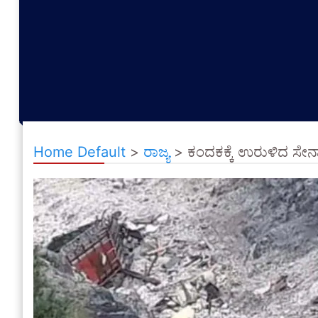
Home Default
>
ರಾಜ್ಯ
>
ಕಂದಕಕ್ಕೆ ಉರುಳಿದ ಸೇನಾ