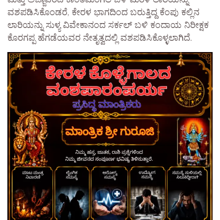
ವಶಪಡಿಸಿಕೊಂಡರೆ, ಕೇರಳ ಭಾಗದಿಂದ ಬರುತ್ತಿದ್ದ ಕೆಂಪು ಕಲ್ಲಿನ
ಲಾರಿಯನ್ನು ಸುಳ್ಯ ವಿವೇಕಾನಂದ ಸರ್ಕಲ್ ಬಳಿ ಕಂದಾಯ ನಿರೀಕ್ಷಕ
ಕೊರಗಪ್ಪ ಹೆಗಡೆಯವರ ನೇತೃತ್ವದಲ್ಲಿ ವಶಪಡಿಸಿಕೊಳ್ಳಲಾಗಿದೆ.