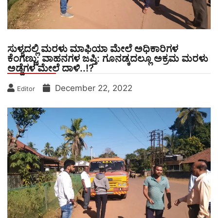
ಸುಳ್ಯದಲ್ಲಿ ಮರಳು ಮಾಫಿಯಾ ಮೇಲೆ ಅಧಿಕಾರಿಗಳ
ಕೆಂಗಣ್ಣು: ವಾಹನಗಳ ಜಪ್ತಿ: ಗೂನಡ್ಕದಲ್ಲೂ ಅಕ್ರಮ ಮರಳು
ಅಡ್ಡೆಗಳ ಮೇಲೆ ದಾಳಿ..!?
December 22, 2022
Editor