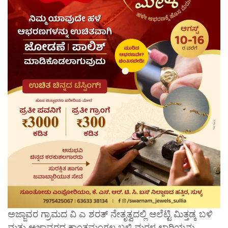
ಅಜ್ಜಾವರ ಗ್ರಾಮದ ವಿ ಎ ಶರತ್ ನೇತೃತ್ವದಲ್ಲಿ ಆಲೆಟ್ಟಿ ಮಿತ್ತಡ್ಕ ಬಳಿ
ಮತ್ತು ಅಜ್ಜಾವರದ ಕಾಂತಮಂಗಲ ಬಳಿ ಮರಳ ಲಾರಿಯನ್ನು