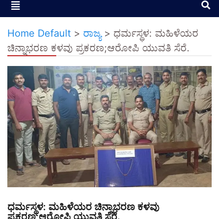
Home Default
>
ರಾಜ್ಯ
>
ಧರ್ಮಸ್ಥಳ: ಮಹಿಳೆಯರ
ಚಿನ್ನಾಭರಣ ಕಳವು ಪ್ರಕರಣ;ಆರೋಪಿ ಯುವತಿ ಸೆರೆ.
ಧರ್ಮಸ್ಥಳ: ಮಹಿಳೆಯರ ಚಿನ್ನಾಭರಣ ಕಳವು
ಪ್ರಕರಣ;ಆರೋಪಿ ಯುವತಿ ಸೆರೆ.