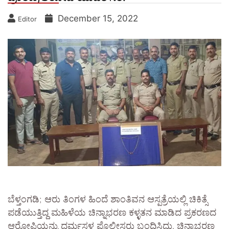
December 15, 2022
Editor
ಬೆಳ್ತಂಗಡಿ; ಆರು ತಿಂಗಳ ಹಿಂದೆ ಶಾಂತಿವನ ಆಸ್ಪತ್ರೆಯಲ್ಲಿ ಚಿಕಿತ್ಸೆ
ಪಡೆಯುತ್ತಿದ್ದ ಮಹಿಳೆಯ ಚಿನ್ನಾಭರಣ ಕಳ್ಳತನ ಮಾಡಿದ ಪ್ರಕರಣದ
ಆರೋಪಿಯನ್ನು ಧರ್ಮಸ್ಥಳ ಪೊಲೀಸರು ಬಂಧಿಸಿದ್ದು, ಚಿನ್ನಾಭರಣ