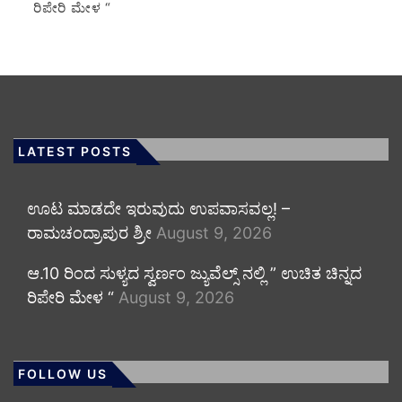
ರಿಪೇರಿ ಮೇಳ “
LATEST POSTS
ಊಟ ಮಾಡದೇ ಇರುವುದು ಉಪವಾಸವಲ್ಲ! –
ರಾಮಚಂದ್ರಾಪುರ ಶ್ರೀ
August 9, 2026
ಆ.10 ರಿಂದ ಸುಳ್ಯದ ಸ್ವರ್ಣಂ ಜ್ಯುವೆಲ್ಸ್ ನಲ್ಲಿ ” ಉಚಿತ ಚಿನ್ನದ
ರಿಪೇರಿ ಮೇಳ “
August 9, 2026
FOLLOW US