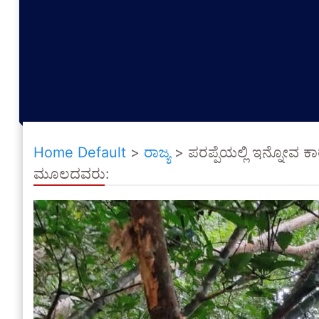
Home Default
>
ರಾಜ್ಯ
>
ಪರಪ್ಪೆಯಲ್ಲಿ ಇನ್ನೋವ 
ಮೂಲದವರು: