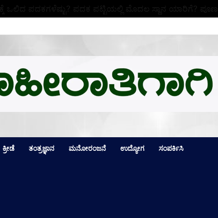
ಕ್ಕೆ ಒಲಿದ ಪದಕಗಳೆಷ್ಟು? ಪದಕ ಪಟ್ಟಿಯಲ್ಲಿ ಮೊದಲ ಸ್ಥಾನ ಯಾರಿಗೆ? ಪೂರ್
ಕ್ರೀಡೆ
ತಂತ್ರಜ್ಞಾನ
ಮನೋರಂಜನೆ
ಉದ್ಯೋಗ
ಸಂಪರ್ಕಿಸಿ