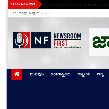
Skip
ಕಾಮನ್‌ವೆಲ್ತ್ ಗೇಮ್ಸ್ 2026 ಅಂತ್ಯ: ಭಾರತ
BREAKING NEWS
to
Thursday, August 6, 2026
content
Newsroom First
ಸತ್ಯದ ಪರ ಪ್ರಾಮಾಣಿಕ ನಿಲುವು
ಮುಖಪುಟ
ಅಂತರಾಷ್ಟ್ರೀಯ
ರಾಷ್ಟ್ರೀಯ
ರಾಜ್ಯ