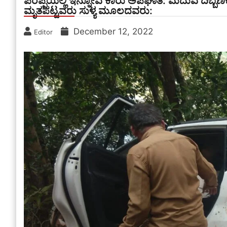
ಪರಪ್ಪೆಯಲ್ಲಿ ಇನ್ನೋವ ಕಾರು ಅಪಘಾತ: ಮದುವೆ ದಿಬ್ಬಣ
ಮೃತಪಟ್ಟವರು ಸುಳ್ಯ ಮೂಲದವರು:
December 12, 2022
Editor