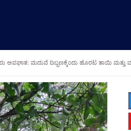
ಕಾರು ಅಪಘಾತ: ಮದುವೆ ದಿಬ್ಬಣಕ್ಕೆಂದು ಹೊರಟ ತಾಯಿ ಮತ್ತು 