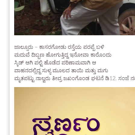
ಜಾಲ್ಸೂರು – ಕಾಸರಗೋಡು ರಸ್ತೆಯ ಪರಪ್ಪೆ ಬಳಿ
ಮದುವೆ ದಿಬ್ಬಣ ಹೋಗುತ್ತಿದ್ದ ಇನೋವಾ ಕಾರೊಂದು
ಸ್ಕಿಡ್ ಆಗಿ ಪಲ್ಟಿ ಹೊಡೆದ ಪರಿಣಾಮವಾಗಿ ಆ
ವಾಹನದಲ್ಲಿದ್ದ ಸುಳ್ಯ ಮೂಲದ ತಾಯಿ ಮತ್ತು ಮಗು
ಮೃತಪಟ್ಟು ನಾಲ್ವರು ತೀವ್ರ ಜಖಂಗೊಂಡ ಘಟನೆ ಡಿ12. ಸಂಜೆ ನಡ