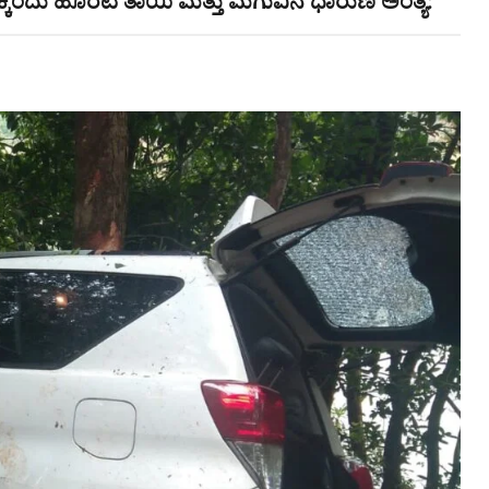
ಕ್ಕೆಂದು ಹೊರಟ ತಾಯಿ ಮತ್ತು ಮಗುವಿನ ಧಾರುಣ ಅಂತ್ಯ: