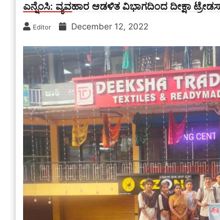
ಎನ್ನೆಂಸಿ: ವ್ಯವಹಾರ ಆಡಳಿತ ವಿಭಾಗದಿಂದ ದೀಕ್ಷಾ ಟ್ರೇಡರ್
December 12, 2022
Editor