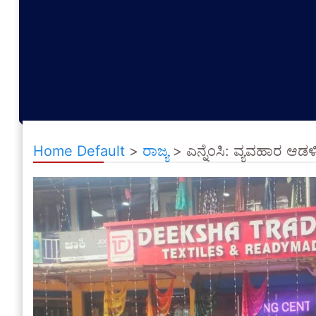
Home Default
>
ರಾಜ್ಯ
>
ಎನ್ನೆಂಸಿ: ವ್ಯವಹಾರ ಆಡಳ