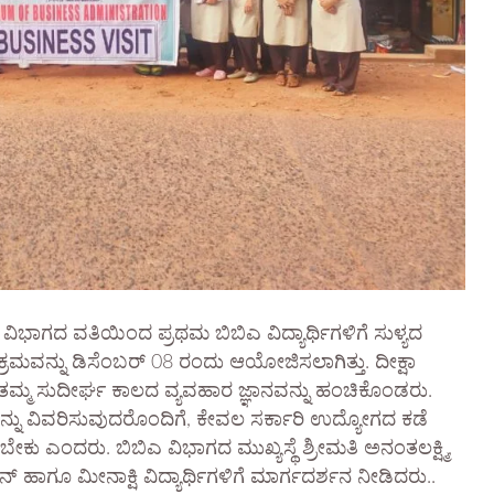
ಾಗದ ವತಿಯಿಂದ ಪ್ರಥಮ ಬಿಬಿಎ ವಿದ್ಯಾರ್ಥಿಗಳಿಗೆ ಸುಳ್ಯದ
್ಯಕ್ರಮವನ್ನು ಡಿಸೆಂಬರ್ 08 ರಂದು ಆಯೋಜಿಸಲಾಗಿತ್ತು. ದೀಕ್ಷಾ
ತಮ್ಮ‌ ಸುದೀರ್ಘ ಕಾಲದ ವ್ಯವಹಾರ ಜ್ಞಾನವನ್ನು ಹಂಚಿಕೊಂಡರು.
ಳನ್ನು ವಿವರಿಸುವುದರೊಂದಿಗೆ, ಕೇವಲ ಸರ್ಕಾರಿ ಉದ್ಯೋಗದ ಕಡೆ
ು ಎಂದರು. ಬಿಬಿಎ ವಿಭಾಗದ ಮುಖ್ಯಸ್ಥೆ ಶ್ರೀಮತಿ ಅನಂತಲಕ್ಷ್ಮಿ,
 ಹಾಗೂ ಮೀನಾಕ್ಷಿ ವಿದ್ಯಾರ್ಥಿಗಳಿಗೆ ಮಾರ್ಗದರ್ಶನ ನೀಡಿದರು..