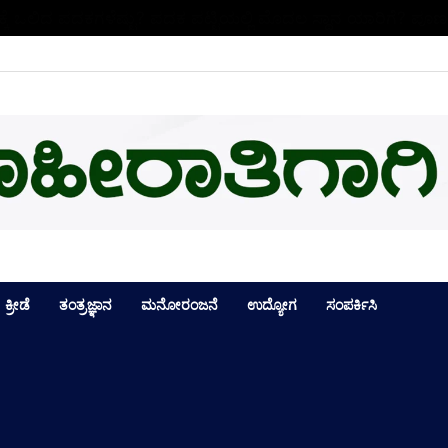
ಕ್ಕೆ ಒಲಿದ ಪದಕಗಳೆಷ್ಟು? ಪದಕ ಪಟ್ಟಿಯಲ್ಲಿ ಮೊದಲ ಸ್ಥಾನ ಯಾರಿಗೆ? ಪೂರ್
ಕ್ರೀಡೆ
ತಂತ್ರಜ್ಞಾನ
ಮನೋರಂಜನೆ
ಉದ್ಯೋಗ
ಸಂಪರ್ಕಿಸಿ