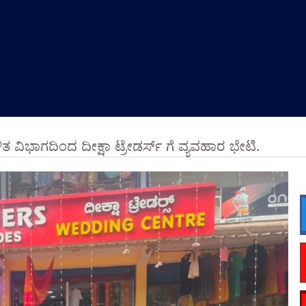
ಿತ ವಿಭಾಗದಿಂದ ದೀಕ್ಷಾ ಟ್ರೇಡರ್ಸ್ ಗೆ ವ್ಯವಹಾರ ಭೇಟಿ.