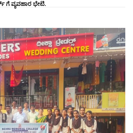
ಸ್ ಗೆ ವ್ಯವಹಾರ ಭೇಟಿ.