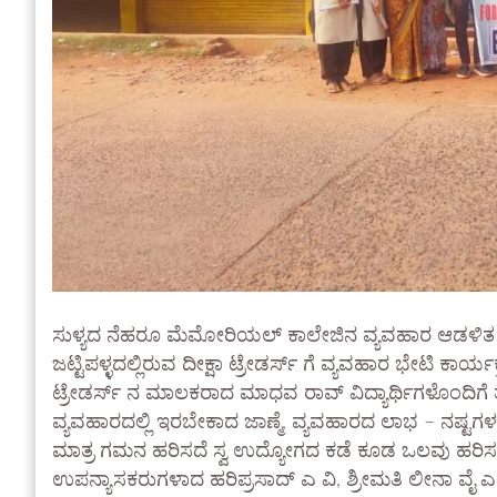
ಸುಳ್ಯದ ನೆಹರೂ ಮೆಮೋರಿಯಲ್ ಕಾಲೇಜಿನ ವ್ಯವಹಾರ ಆಡಳಿತ ವಿಭ
ಜಟ್ಟಿಪಳ್ಳದಲ್ಲಿರುವ ದೀಕ್ಷಾ ಟ್ರೇಡರ್ಸ್ ಗೆ ವ್ಯವಹಾರ ಭೇಟಿ ಕಾರ
ಟ್ರೇಡರ್ಸ್ ನ ಮಾಲಕರಾದ ಮಾಧವ ರಾವ್ ವಿದ್ಯಾರ್ಥಿಗಳೊಂದಿಗೆ 
ವ್ಯವಹಾರದಲ್ಲಿ ಇರಬೇಕಾದ ಜಾಣ್ಮೆ, ವ್ಯವಹಾರದ ಲಾಭ – ನಷ್ಟಗ
ಮಾತ್ರ ಗಮನ ಹರಿಸದೆ ಸ್ವ ಉದ್ಯೋಗದ ಕಡೆ ಕೂಡ ಒಲವು ಹರಿಸಬೇಕ
ಉಪನ್ಯಾಸಕರುಗಳಾದ ಹರಿಪ್ರಸಾದ್ ಎ ವಿ, ಶ್ರೀಮತಿ ಲೀನಾ ವೈ ಎನ್