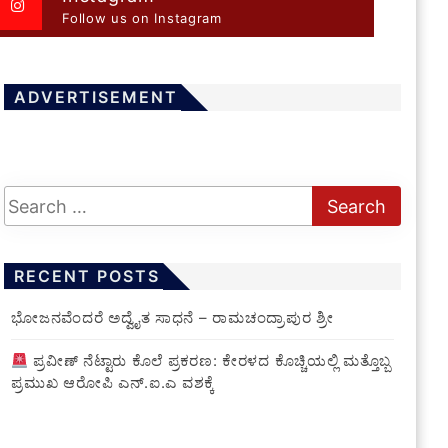
Follow us on Instagram
ADVERTISEMENT
RECENT POSTS
ಭೋಜನವೆಂದರೆ ಅದ್ವೈತ ಸಾಧನೆ – ರಾಮಚಂದ್ರಾಪುರ ಶ್ರೀ
ಪ್ರವೀಣ್ ನೆಟ್ಟಾರು ಕೊಲೆ ಪ್ರಕರಣ: ಕೇರಳದ ಕೊಚ್ಚಿಯಲ್ಲಿ ಮತ್ತೊಬ್ಬ
ಪ್ರಮುಖ ಆರೋಪಿ ಎನ್.ಐ.ಎ ವಶಕ್ಕೆ