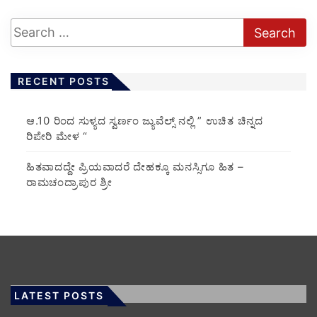
RECENT POSTS
ಆ.10 ರಿಂದ ಸುಳ್ಯದ ಸ್ವರ್ಣಂ ಜ್ಯುವೆಲ್ಸ್ ನಲ್ಲಿ ” ಉಚಿತ ಚಿನ್ನದ
ರಿಪೇರಿ ಮೇಳ “
ಹಿತವಾದದ್ದೇ ಪ್ರಿಯವಾದರೆ ದೇಹಕ್ಕೂ ಮನಸ್ಸಿಗೂ ಹಿತ –
ರಾಮಚಂದ್ರಾಪುರ ಶ್ರೀ
LATEST POSTS