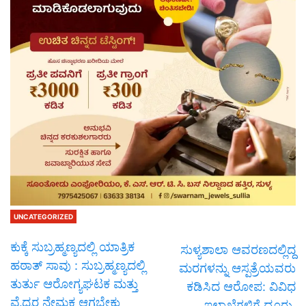
UNCATEGORIZED
ಕುಕ್ಕೆ ಸುಬ್ರಹ್ಮಣ್ಯದಲ್ಲಿ ಯಾತ್ರಿಕ
ಸುಳ್ಯಶಾಲಾ ಆವರಣದಲ್ಲಿದ್ದ
ಹಠಾತ್ ಸಾವು : ಸುಬ್ರಹ್ಮಣ್ಯದಲ್ಲಿ
ಮರಗಳನ್ನು ಆಸ್ಪತ್ರೆಯವರು
ತುರ್ತು ಆರೋಗ್ಯಘಟಕ ಮತ್ತು
ಕಡಿಸಿದ ಆರೋಪ: ವಿವಿಧ
ವೈದ್ಯರ ನೇಮಕ ಆಗಬೇಕು
ಇಲಾಖೆಗಳಿಗೆ ದೂರು.