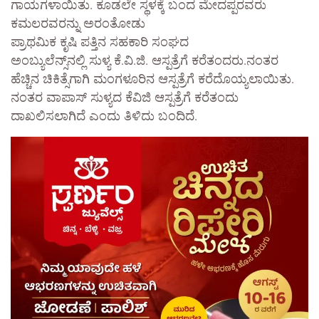
ಗಾಯಗಳಾಯಿತು. ಕೂಡಲೇ ಸ್ಥಳಕ್ಕೆ ಬಂದ ಮೇದಪ್ಪರವರು
ಕಮಲರವರನ್ನು ಅರಂತೋಡು
ಪ್ರಾಥಮಿಕ ಕೃಷಿ ಪತ್ತಿನ ಸಹಕಾರಿ ಸಂಘದ
ಅಂಬ್ಯುಲೆನ್ಸ್‌ನಲ್ಲಿ ಸುಳ್ಯ ಕೆ.ವಿ.ಜಿ. ಆಸ್ಪತ್ರೆಗೆ ಕರೆತಂದರು.ನಂತರ
ಹೆಚ್ಚಿನ ಚಿಕಿತ್ಸೆಗಾಗಿ ಮಂಗಳೂರಿನ ಆಸ್ಪತ್ರೆಗೆ ಕರೆದೊಯ್ಯಲಾಯಿತು.
ನಂತರ ವಾಪಾಸ್ ಸುಳ್ಯದ ಕೆವಿಜಿ ಆಸ್ಪತ್ರೆಗೆ ಕರೆತಂದು
ದಾಖಲಿಸಲಾಗಿದೆ ಎಂದು ತಿಳಿದು ಬಂದಿದೆ.