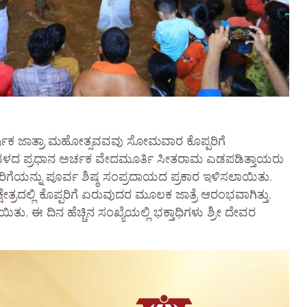
ವಾರ್ಷಿಕ ಜಾತ್ರಾ ಮಹೋತ್ಸವವವು ಸೋಮವಾರ ಕೊಪ್ಪರಿಗೆ
ೇವಳದ ಪ್ರಧಾನ ಅರ್ಚಕ ವೇದಮೂರ್ತಿ ಸೀತರಾಮ ಎಡಪಡಿತ್ತಾಯರು
ಪರಿಗೆಯನ್ನು ಪೂರ್ವ ಶಿಷ್ಠ ಸಂಪ್ರದಾಯದ ಪ್ರಕಾರ ಇಳಿಸಲಾಯಿತು.
ಷೇತ್ರದಲ್ಲಿ ಕೊಪ್ಪರಿಗೆ ಏರುವುದರ ಮೂಲಕ ಜಾತ್ರೆ ಆರಂಭವಾಗಿತ್ತು.
ು. ಈ ದಿನ ಹೆಚ್ಚಿನ ಸಂಖ್ಯೆಯಲ್ಲಿ ಭಕ್ತಾಧಿಗಳು ಶ್ರೀ ದೇವರ