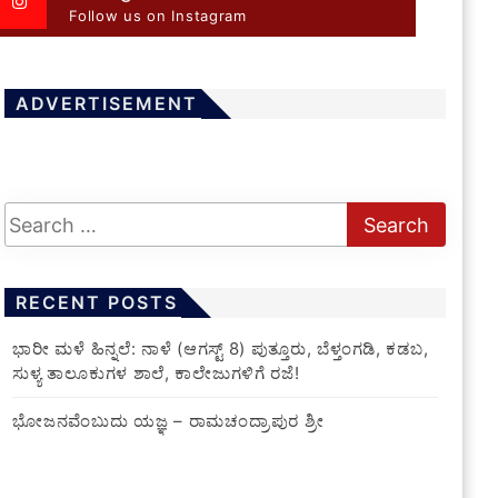
Follow us on Instagram
ADVERTISEMENT
RECENT POSTS
​ಭಾರೀ ಮಳೆ ಹಿನ್ನಲೆ: ನಾಳೆ (ಆಗಸ್ಟ್ 8) ಪುತ್ತೂರು, ಬೆಳ್ತಂಗಡಿ, ಕಡಬ,
ಸುಳ್ಯ ತಾಲೂಕುಗಳ ಶಾಲೆ, ಕಾಲೇಜುಗಳಿಗೆ ರಜೆ!
ಭೋಜನವೆಂಬುದು ಯಜ್ಞ – ರಾಮಚಂದ್ರಾಪುರ ಶ್ರೀ