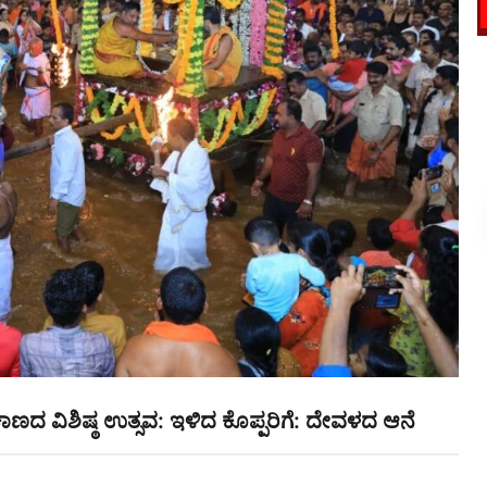
ಲೂ ಕಾಣದ ವಿಶಿಷ್ಠ ಉತ್ಸವ: ಇಳಿದ ಕೊಪ್ಪರಿಗೆ: ದೇವಳದ ಆನೆ