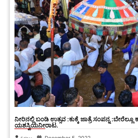
ನೀರಿನಲ್ಲಿ ಬಂಡಿ ಉತ್ಸವ :ಕುಕ್ಕೆ ಜಾತ್ರೆ ಸಂಪನ್ನ :ಬೇರೆಲ್
ಯಶಸ್ವಿಯನೀರಾಟ.