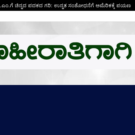
ಳದ ಕೊಚ್ಚಿಯಲ್ಲಿ ಮತ್ತೊಬ್ಬ ಪ್ರಮುಖ ಆರೋಪಿ ಎನ್.ಐ.ಎ ವಶಕ್ಕೆ