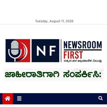
Tuesday, August 11, 2026
Newsroom First
ಸತ್ಯದ ಪರ ಪ್ರಾಮಾಣಿಕ ನಿಲುವು