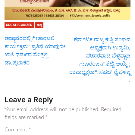
UNCATEGORIZED
ರಾಜ್ಯ
ಅಜ್ಜಾವರದಲ್ಲಿ ಗೀತಾಂಜಲಿ
ಕರ್ನಾಟಕ ರಾಜ್ಯ ಕುಸ್ತಿ ಸಂಘದ
ಕಾರ್ಯಕ್ರಮ: ಪ್ರತಿಭೆ ಯಾವುದೇ
ಅಧ್ಯಕ್ಷರಾಗಿ ಉದ್ಯಮಿ,
ಜಾತಿ ಧರ್ಮದ ಸೊತ್ತಲ್ಲ :
ಪರಿಸರವಾದಿ ಬೆಳ್ಳಿಪ್ಪಾಡಿ
ಡಾ.ಪ್ರಭಾಕರ
ಗುಣರಂಜನ್ ಶೆಟ್ಟಿ ಆಯ್ಕೆ ;
ಉಪಾಧ್ಯಕ್ಷರಾಗಿ ಸಹಜ್ ರೈ ಬಳಜ್ಜ
.
Leave a Reply
Your email address will not be published.
Required
fields are marked
*
Comment
*