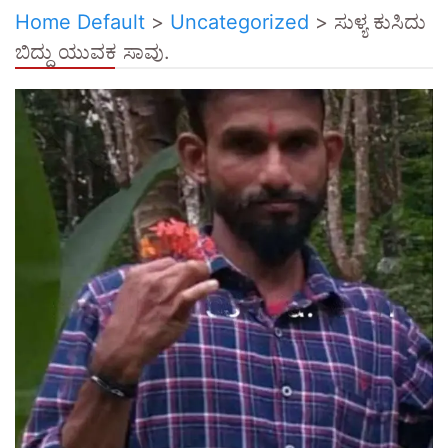
Home Default
>
Uncategorized
>
ಸುಳ್ಯ ಕುಸಿದು
ಬಿದ್ದು ಯುವಕ ಸಾವು.