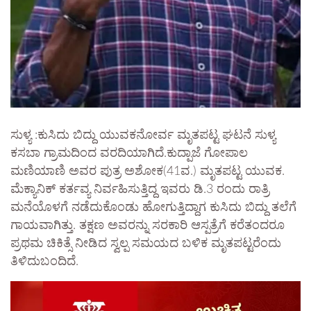
ಸುಳ್ಯ :ಕುಸಿದು ಬಿದ್ದು ಯುವಕನೋರ್ವ ಮೃತಪಟ್ಟ ಘಟನೆ ಸುಳ್ಯ
ಕಸಬಾ ಗ್ರಾಮದಿಂದ ವರದಿಯಾಗಿದೆ.ಕುದ್ಪಾಜೆ ಗೋಪಾಲ
ಮಣಿಯಾಣಿ ಅವರ ಪುತ್ರ ಅಶೋಕ(41ವ.) ಮೃತಪಟ್ಟ ಯುವಕ.
ಮೆಕ್ಯಾನಿಕ್ ಕರ್ತವ್ಯ ನಿರ್ವಹಿಸುತ್ತಿದ್ದ ಇವರು ಡಿ.3 ರಂದು ರಾತ್ರಿ
ಮನೆಯೊಳಗೆ ನಡೆದುಕೊಂಡು ಹೋಗುತ್ತಿದ್ದಾಗ ಕುಸಿದು ಬಿದ್ದು ತಲೆಗೆ
ಗಾಯವಾಗಿತ್ತು. ತಕ್ಷಣ ಅವರನ್ನು ಸರಕಾರಿ ಆಸ್ಪತ್ರೆಗೆ ಕರೆತಂದರೂ
ಪ್ರಥಮ ಚಿಕಿತ್ಸೆ ನೀಡಿದ ಸ್ವಲ್ಪ ಸಮಯದ ಬಳಿಕ ಮೃತಪಟ್ಟರೆಂದು
ತಿಳಿದುಬಂದಿದೆ.