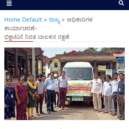
Home Default
>
ರಾಜ್ಯ
>
ಅಧಿಕಾರಿಗಳ
ಕಾರ್ಯಾಚರಣೆ-
ಭಿಕ್ಷಾಟನೆ ನಿರತ ಬಾಲಕನ ರಕ್ಷಣೆ