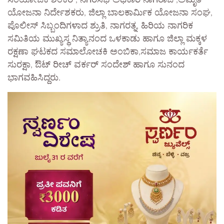
ಸಂಯೋಜಕ ಶಂಕರ್, ನಗರಸಭೆ ಅಧಿಕಾರಿ ನಾಗರಾಜ್,ಅಮೃತ
ಯೋಜನಾ ನಿರ್ದೇಶಕರು, ಜಿಲ್ಲಾ ಬಾಲಕಾರ್ಮಿಕ ಯೋಜನಾ ಸಂಘ,
ಪೊಲೀಸ್ ಸಿಬ್ಬಂದಿಗಳಾದ ಶ್ರುತಿ, ನಾಗರತ್ನ, ಹಿರಿಯ ನಾಗರಿಕ
ಸಮಿತಿಯ ಮುಖ್ಯಸ್ಥ ನಿತ್ಯಾನಂದ ಒಳಕಾಡು ಹಾಗೂ ಜಿಲ್ಲಾ ಮಕ್ಕಳ
ರಕ್ಷಣಾ ಘಟಕದ ಸಮಾಲೋಚಕಿ ಅಂಬಿಕಾ,ಸಮಾಜ ಕಾರ್ಯಕರ್ತೆ
ಸುರಕ್ಷಾ, ಔಟ್ ರೀಚ್ ವರ್ಕರ್ ಸಂದೇಶ್ ಹಾಗೂ ಸುನಂದ
ಭಾಗವಹಿಸಿದ್ದರು.