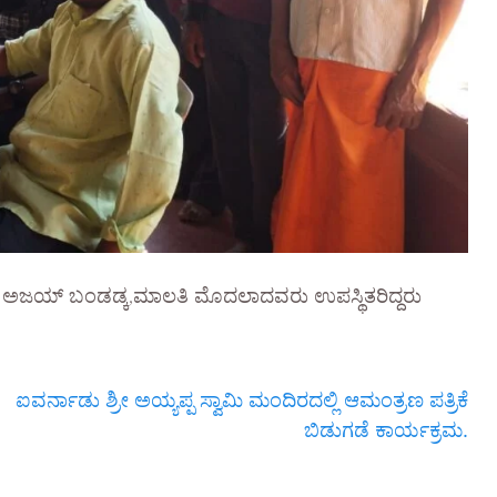
 ಅಜಯ್ ಬಂಡಡ್ಕ,ಮಾಲತಿ ಮೊದಲಾದವರು ಉಪಸ್ಥಿತರಿದ್ದರು
ಐವರ್ನಾಡು ಶ್ರೀ ಅಯ್ಯಪ್ಪ ಸ್ವಾಮಿ ಮಂದಿರದಲ್ಲಿ ಆಮಂತ್ರಣ ಪತ್ರಿಕೆ
ಬಿಡುಗಡೆ ಕಾರ್ಯಕ್ರಮ.