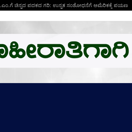
ಬಿ.ಎಂ.ಗೆ ಚಿನ್ನದ ಪದಕದ ಗರಿ: ಉನ್ನತ ಸಂಶೋಧನೆಗೆ ಅಮೆರಿಕಕ್ಕೆ ಪಯಣ