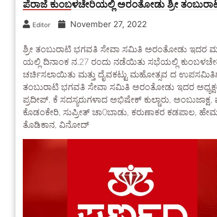
ಪೆರಾಜೆ ಕುಂಬಳಚೇರಿಯಲ್ಲಿ ಅರಂತೋಡು ಶ್ರೀ ತಂಬುರಾ
November 27, 2022
Editor
ಶ್ರೀ ತಂಬುರಾಟಿ ಭಗವತಿ ಸೇವಾ ಸಮಿತಿ ಅರಂತೋಡು ಇದರ ಮಾ
ಯಲ್ಲಿ ದಿನಾಂಕ ನ.27 ರಂದು ನಡೆಯಿತು ಸಭೆಯಲ್ಲಿ ಕುಂಬಳಚೇರ
ಚರ್ಚಿಸಲಾಯಿತು ಮತ್ತು ದೈವಕಟ್ಟು ಮಹೋತ್ಸವ ದ ಉಪಸಮಿತಿ
ತಂಬುರಾಟಿ ಭಗವತಿ ಸೇವಾ ಸಮಿತಿ ಅರಂತೋಡು ಇದರ ಅಧ್ಯಕ್ಷರಾದ 
ಪ್ರದೀಪ್. ಕೆ ಸದಸ್ಯರುಗಳಾದ ಅಭಿಷೇಕ್ ಕುಲ್ಚಾರು, ಅಂಬುಜಾಕ್ಷ
ಕೊಡಂಕೇರಿ, ಸುಪ್ರೀತ್ ಚಾ0ಬಾಡು, ಕರುಣಾಕರ ಕಡಪಾಲ, ಹೇಮಚಂದ್
ತೊಡಿಕಾನ, ವಿನೋದ್