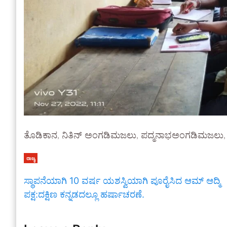
ತೊಡಿಕಾನ, ನಿತಿನ್ ಅಂಗಡಿಮಜಲು, ಪದ್ಮನಾಭಅಂಗಡಿಮಜಲು,
ರಾಜ್ಯ
ಸ್ಥಾಪನೆಯಾಗಿ 10 ವರ್ಷ ಯಶಸ್ವಿಯಾಗಿ ಪೂರೈಸಿದ ಆಮ್ ಆದ್ಮಿ
ಪಕ್ಷ:ದಕ್ಷಿಣ ಕನ್ನಡದಲ್ಲೂ ಹರ್ಷಾಚರಣೆ.