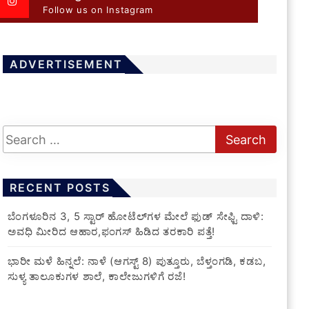
Follow us on Instagram
ADVERTISEMENT
RECENT POSTS
​ಬೆಂಗಳೂರಿನ 3, 5 ಸ್ಟಾರ್ ಹೋಟೆಲ್‌ಗಳ ಮೇಲೆ ಫುಡ್ ಸೇಫ್ಟಿ ದಾಳಿ:
ಅವಧಿ ಮೀರಿದ ಆಹಾರ,ಫಂಗಸ್ ಹಿಡಿದ ತರಕಾರಿ ಪತ್ತೆ!
​ಭಾರೀ ಮಳೆ ಹಿನ್ನಲೆ: ನಾಳೆ (ಆಗಸ್ಟ್ 8) ಪುತ್ತೂರು, ಬೆಳ್ತಂಗಡಿ, ಕಡಬ,
ಸುಳ್ಯ ತಾಲೂಕುಗಳ ಶಾಲೆ, ಕಾಲೇಜುಗಳಿಗೆ ರಜೆ!