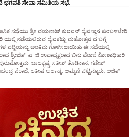
ಟಿ ಭಗವತಿ ಸೇವಾ ಸಮಿತಿಯ ಸಭೆ.
ಸಿಕ ಸಭೆಯು ಶ್ರೀ ವಯನಾಟ್ ಕುಲವನ್ ದೈವಸ್ಥಾನ ಕುಂಬಳಚೇರಿ
ಿ ಯಲ್ಲಿ ನಡೆಯಲಿರುವ ದೈವಕಟ್ಟು ಮಹೋತ್ಸವ ದ ಬಗ್ಗೆ
ಗಳ ಪಟ್ಟಿಯನ್ನು ಅಂತಿಮ ಗೊಳಿಸಲಾಯಿತು ಈ ಸಭೆಯಲ್ಲಿ
ಶ್ರೀಜಿತ್. ಎ. ಜಿ ಉಪಾಧ್ಯಕ್ಷರಾದ ಬಿನು ಪೆರಾಜೆ ಕೋಶಾಧಿಕಾರಿ
, ಪುರುಷೋತ್ತಮ, ಬಾಲಕೃಷ್ಣ, ಸತೀಶ್ ತೊಡಿಕಾನ, ಗಣೇಶ್
ರ ಪೆರಾಜೆ, ಲತೀಷ ಅರ್ಲಡ್ಕ, ಅಮ್ಮಣಿ ಚಿಟ್ಟನ್ನೂರು, ಅಜಿತ್