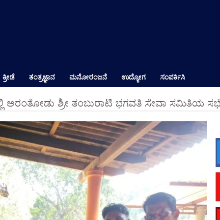
ಕ್ರೀಡೆ
ತಂತ್ರಜ್ಞಾನ
ಮನೋರಂಜನೆ
ಉದ್ಯೋಗ
ಸಂಪರ್ಕಿಸಿ
್ಲಿ ಅರಂತೋಡು ಶ್ರೀ ತಂಬುರಾಟಿ ಭಗವತಿ ಸೇವಾ ಸಮಿತಿಯ ಸಭೆ