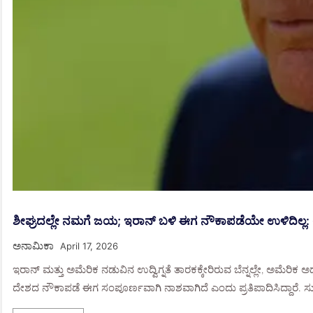
ಶೀಘ್ರದಲ್ಲೇ ನಮಗೆ ಜಯ; ಇರಾನ್ ಬಳಿ ಈಗ ನೌಕಾಪಡೆಯೇ ಉಳಿದಿಲ್ಲ: ಅಮೆ
ಅನಾಮಿಕಾ
April 17, 2026
ಇರಾನ್ ಮತ್ತು ಅಮೆರಿಕ ನಡುವಿನ ಉದ್ವಿಗ್ನತೆ ತಾರಕಕ್ಕೇರಿರುವ ಬೆನ್ನಲ್ಲೇ, ಅಮೆರಿಕ 
ದೇಶದ ನೌಕಾಪಡೆ ಈಗ ಸಂಪೂರ್ಣವಾಗಿ ನಾಶವಾಗಿದೆ ಎಂದು ಪ್ರತಿಪಾದಿಸಿದ್ದಾರೆ. ಸುದ್