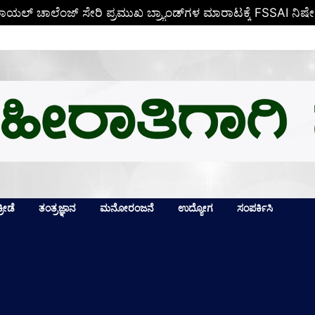
, ರಾಯಲ್ ಚಾಲೆಂಜ್ ಸೇರಿ ಪ್ರಮುಖ ಬ್ರ್ಯಾಂಡ್‌ಗಳ ಮಾರಾಟಕ್ಕೆ FSSAI ನಿಷ
ಕ್ರೀಡೆ
ತಂತ್ರಜ್ಞಾನ
ಮನೋರಂಜನೆ
ಉದ್ಯೋಗ
ಸಂಪರ್ಕಿಸಿ