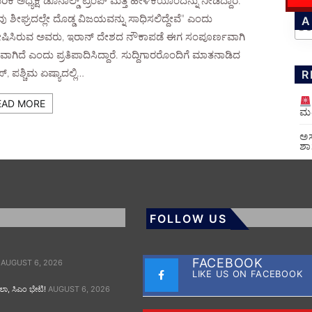
ಿಕ ಅಧ್ಯಕ್ಷ ಡೊನಾಲ್ಡ್ ಟ್ರಂಪ್ ಮತ್ತೆ ಹೇಳಿಕೆಯೊಂದನ್ನು ನೀಡಿದ್ದಾರೆ.
ು ಶೀಘ್ರದಲ್ಲೇ ದೊಡ್ಡ ವಿಜಯವನ್ನು ಸಾಧಿಸಲಿದ್ದೇವೆ" ಎಂದು
A
ಿಸಿರುವ ಅವರು, ಇರಾನ್ ದೇಶದ ನೌಕಾಪಡೆ ಈಗ ಸಂಪೂರ್ಣವಾಗಿ
ಾಗಿದೆ ಎಂದು ಪ್ರತಿಪಾದಿಸಿದ್ದಾರೆ. ಸುದ್ದಿಗಾರರೊಂದಿಗೆ ಮಾತನಾಡಿದ
R
ಪ್, ಪಶ್ಚಿಮ ಏಷ್ಯಾದಲ್ಲಿ…
EAD MORE
ಮತ
ಅಸ
ಶಾ
FOLLOW US
FACEBOOK
AUGUST 6, 2026
LIKE US ON FACEBOOK
ಾಲಾ, ಸಿಎಂ ಭೇಟಿ!
AUGUST 6, 2026