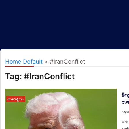
Home Default
>
#IranConflict
Tag:
#IranConflict
ಶೀಘ
ಅಂತರಾಷ್ಟ್ರೀಯ
ಉಳಿ
ಅನಾ
ಇರಾನ