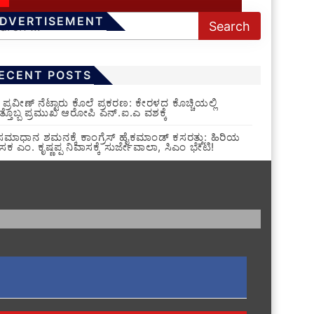
DVERTISEMENT
ECENT POSTS
ಪ್ರವೀಣ್ ನೆಟ್ಟಾರು ಕೊಲೆ ಪ್ರಕರಣ: ಕೇರಳದ ಕೊಚ್ಚಿಯಲ್ಲಿ
್ತೊಬ್ಬ ಪ್ರಮುಖ ಆರೋಪಿ ಎನ್.ಐ.ಎ ವಶಕ್ಕೆ
ಮಾಧಾನ ಶಮನಕ್ಕೆ ಕಾಂಗ್ರೆಸ್ ಹೈಕಮಾಂಡ್ ಕಸರತ್ತು: ಹಿರಿಯ
ಸಕ ಎಂ. ಕೃಷ್ಣಪ್ಪ ನಿವಾಸಕ್ಕೆ ಸುರ್ಜೇವಾಲಾ, ಸಿಎಂ ಭೇಟಿ!