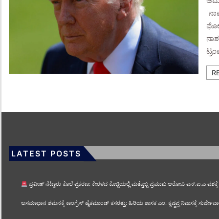
ಅಮೆರ
"ನಾವ
ಘೋಷ
ನಾಶವ
ಟ್ರಂ
R
LATEST POSTS
ಪ್ರವೀಣ್ ನೆಟ್ಟಾರು ಕೊಲೆ ಪ್ರಕರಣ: ಕೇರಳದ ಕೊಚ್ಚಿಯಲ್ಲಿ ಮತ್ತೊಬ್ಬ ಪ್ರಮುಖ ಆರೋಪಿ ಎನ್.ಐ.ಎ ವಶಕ್ಕೆ
ಅಸಮಾಧಾನ ಶಮನಕ್ಕೆ ಕಾಂಗ್ರೆಸ್ ಹೈಕಮಾಂಡ್ ಕಸರತ್ತು: ಹಿರಿಯ ಶಾಸಕ ಎಂ. ಕೃಷ್ಣಪ್ಪ ನಿವಾಸಕ್ಕೆ ಸುರ್ಜೇವ