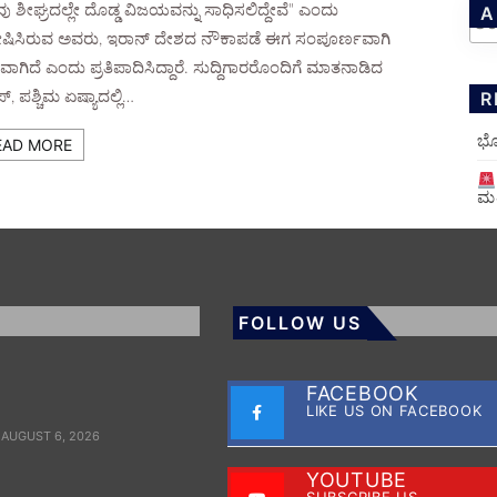
ು ಶೀಘ್ರದಲ್ಲೇ ದೊಡ್ಡ ವಿಜಯವನ್ನು ಸಾಧಿಸಲಿದ್ದೇವೆ" ಎಂದು
A
ಿಸಿರುವ ಅವರು, ಇರಾನ್ ದೇಶದ ನೌಕಾಪಡೆ ಈಗ ಸಂಪೂರ್ಣವಾಗಿ
ಾಗಿದೆ ಎಂದು ಪ್ರತಿಪಾದಿಸಿದ್ದಾರೆ. ಸುದ್ದಿಗಾರರೊಂದಿಗೆ ಮಾತನಾಡಿದ
R
ಪ್, ಪಶ್ಚಿಮ ಏಷ್ಯಾದಲ್ಲಿ…
ಭೋ
EAD MORE
ಮತ
FOLLOW US
FACEBOOK
LIKE US ON FACEBOOK
AUGUST 6, 2026
YOUTUBE