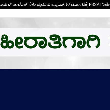
ೆ ಒಲಿದ ಪದಕಗಳೆಷ್ಟು? ಪದಕ ಪಟ್ಟಿಯಲ್ಲಿ ಮೊದಲ ಸ್ಥಾನ ಯಾರಿಗೆ? ಪೂರ್ಣ ವಿ