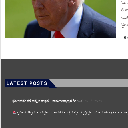
"ನಾವ
ಘೋಷ
ನಾಶವ
ಟ್ರಂ
R
LATEST POSTS
ಭೋಜನವೆಂದರೆ ಅದ್ವೈತ ಸಾಧನೆ – ರಾಮಚಂದ್ರಾಪುರ ಶ್ರೀ
AUGUST 6, 2026
ಪ್ರವೀಣ್ ನೆಟ್ಟಾರು ಕೊಲೆ ಪ್ರಕರಣ: ಕೇರಳದ ಕೊಚ್ಚಿಯಲ್ಲಿ ಮತ್ತೊಬ್ಬ ಪ್ರಮುಖ ಆರೋಪಿ ಎನ್.ಐ.ಎ ವಶಕ್ಕೆ