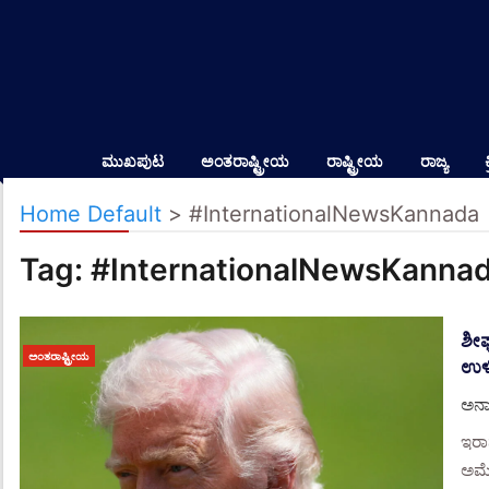
ಮುಖಪುಟ
ಅಂತರಾಷ್ಟ್ರೀಯ
ರಾಷ್ಟ್ರೀಯ
ರಾಜ್ಯ
Home Default
>
#InternationalNewsKannada
Tag:
#InternationalNewsKanna
ಶೀಘ
ಅಂತರಾಷ್ಟ್ರೀಯ
ಉಳಿ
ಅನಾ
ಇರಾನ
ಅಮೆರ