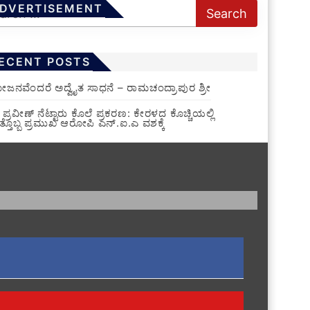
DVERTISEMENT
ECENT POSTS
ಜನವೆಂದರೆ ಅದ್ವೈತ ಸಾಧನೆ – ರಾಮಚಂದ್ರಾಪುರ ಶ್ರೀ
ಪ್ರವೀಣ್ ನೆಟ್ಟಾರು ಕೊಲೆ ಪ್ರಕರಣ: ಕೇರಳದ ಕೊಚ್ಚಿಯಲ್ಲಿ
್ತೊಬ್ಬ ಪ್ರಮುಖ ಆರೋಪಿ ಎನ್.ಐ.ಎ ವಶಕ್ಕೆ