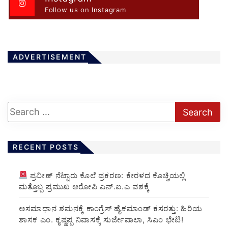
Follow us on Instagram
ADVERTISEMENT
RECENT POSTS
ಪ್ರವೀಣ್ ನೆಟ್ಟಾರು ಕೊಲೆ ಪ್ರಕರಣ: ಕೇರಳದ ಕೊಚ್ಚಿಯಲ್ಲಿ
ಮತ್ತೊಬ್ಬ ಪ್ರಮುಖ ಆರೋಪಿ ಎನ್.ಐ.ಎ ವಶಕ್ಕೆ
ಅಸಮಾಧಾನ ಶಮನಕ್ಕೆ ಕಾಂಗ್ರೆಸ್ ಹೈಕಮಾಂಡ್ ಕಸರತ್ತು: ಹಿರಿಯ
ಶಾಸಕ ಎಂ. ಕೃಷ್ಣಪ್ಪ ನಿವಾಸಕ್ಕೆ ಸುರ್ಜೇವಾಲಾ, ಸಿಎಂ ಭೇಟಿ!