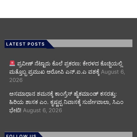
LATEST POSTS
ಪ್ರವೀಣ್ ನೆಟ್ಟಾರು ಕೊಲೆ ಪ್ರಕರಣ: ಕೇರಳದ ಕೊಚ್ಚಿಯಲ್ಲಿ
ಮತ್ತೊಬ್ಬ ಪ್ರಮುಖ ಆರೋಪಿ ಎನ್.ಐ.ಎ ವಶಕ್ಕೆ
August 6,
2026
ಅಸಮಾಧಾನ ಶಮನಕ್ಕೆ ಕಾಂಗ್ರೆಸ್ ಹೈಕಮಾಂಡ್ ಕಸರತ್ತು:
ಹಿರಿಯ ಶಾಸಕ ಎಂ. ಕೃಷ್ಣಪ್ಪ ನಿವಾಸಕ್ಕೆ ಸುರ್ಜೇವಾಲಾ, ಸಿಎಂ
ಭೇಟಿ!
August 6, 2026
FOLLOW US