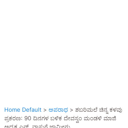
Home Default
>
ಅಪರಾಧ
>
ಶಬರಿಮಲೆ ಚಿನ್ನ ಕಳವು
ಪ್ರಕರಣ: 90 ದಿನಗಳ ಬಳಿಕ ದೇವಸ್ವಂ ಮಂಡಳಿ ಮಾಜಿ
ಅಧ್ಯಕ್ಷ ಎನ್. ವಾಸುಗೆ ಜಾಮೀನು