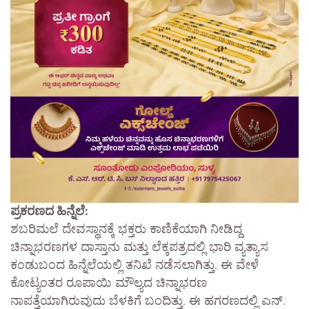
ಪ್ರಕರಣದ ಹಿನ್ನೆಲೆ:
ಶಬರಿಮಲೆ ದೇವಸ್ಥಾನಕ್ಕೆ ಭಕ್ತರು ಕಾಣಿಕೆಯಾಗಿ ನೀಡಿದ್ದ
ಚಿನ್ನಾಭರಣಗಳ ದಾಸ್ತಾನು ಮತ್ತು ಲೆಕ್ಕಪತ್ರದಲ್ಲಿ ಭಾರಿ ವ್ಯತ್ಯಾಸ
ಕಂಡುಬಂದ ಹಿನ್ನೆಲೆಯಲ್ಲಿ ತನಿಖೆ ನಡೆಸಲಾಗಿತ್ತು. ಈ ವೇಳೆ
ಕೋಟ್ಯಂತರ ರೂಪಾಯಿ ಮೌಲ್ಯದ ಚಿನ್ನಾಭರಣ
ನಾಪತ್ತೆಯಾಗಿರುವುದು ಬೆಳಕಿಗೆ ಬಂದಿತ್ತು. ಈ ಹಗರಣದಲ್ಲಿ ಎನ್.