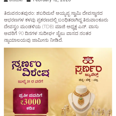
ಅನಾಮಿಕಾ
ತಿರುವನಂತಪುರಂ: ಶಬರಿಮಲೆ ಅಯ್ಯಪ್ಪ ಸ್ವಾಮಿ ದೇವಸ್ಥಾನದ
ಆಭರಣಗಳ ಕಳವು ಪ್ರಕರಣದಲ್ಲಿ ಬಂಧಿತರಾಗಿದ್ದ ತಿರುವಾಂಕೂರು
ದೇವಸ್ವಂ ಮಂಡಳಿಯ (TDB) ಮಾಜಿ ಅಧ್ಯಕ್ಷ ಎನ್. ವಾಸು
ಅವರಿಗೆ 90 ದಿನಗಳ ಸುದೀರ್ಘ ಜೈಲು ವಾಸದ ನಂತರ
ನ್ಯಾಯಾಲಯವು ಜಾಮೀನು ನೀಡಿದೆ.