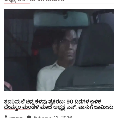
ಶಬರಿಮಲೆ ಚಿನ್ನ ಕಳವು ಪ್ರಕರಣ: 90 ದಿನಗಳ ಬಳಿಕ
ದೇವಸ್ವಂ ಮಂಡಳಿ ಮಾಜಿ ಅಧ್ಯಕ್ಷ ಎನ್. ವಾಸುಗೆ ಜಾಮೀನು
February 12, 2026