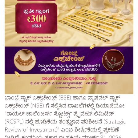
ಬಾಂಬೆ ಸ್ಟಾಕ್ ಎಕ್ಸ್‌ಚೇಂಜ್ (BSE) ಹಾಗೂ ನ್ಯಾಷನಲ್ ಸ್ಟಾಕ್
ಎಕ್ಸ್‌ಚೇಂಜ್ (NSE) ಗೆ ಸಲ್ಲಿಸಿದ ದಾಖಲೆಗಳಲ್ಲಿ ಡಿಯಾಜಿಯೋ
“ರಾಯಲ್ ಚಾಲೆಂಜರ್ಸ್ ಸ್ಪೋರ್ಟ್ಸ್ ಪ್ರೈವೇಟ್ ಲಿಮಿಟೆಡ್
(RCSPL) ನಲ್ಲಿ ಹೂಡಿಕೆಯ ತಂತ್ರಜ್ಞಾನ ಪರಿಶೀಲನೆ (Strategic
Review of Investment)” ಎಂಬ ಶೀರ್ಷಿಕೆಯಲ್ಲಿ ಪ್ರಕಟಣೆ