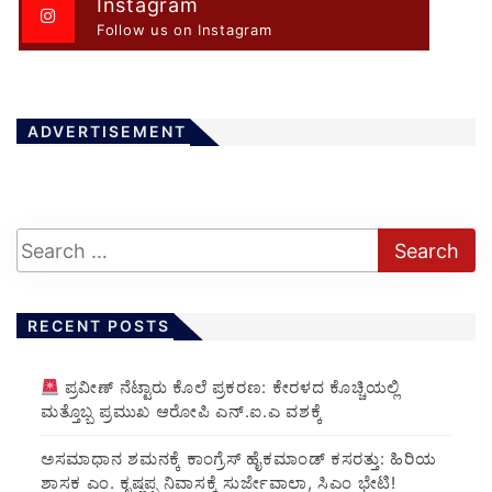
Instagram
Follow us on Instagram
ADVERTISEMENT
RECENT POSTS
ಪ್ರವೀಣ್ ನೆಟ್ಟಾರು ಕೊಲೆ ಪ್ರಕರಣ: ಕೇರಳದ ಕೊಚ್ಚಿಯಲ್ಲಿ
ಮತ್ತೊಬ್ಬ ಪ್ರಮುಖ ಆರೋಪಿ ಎನ್.ಐ.ಎ ವಶಕ್ಕೆ
ಅಸಮಾಧಾನ ಶಮನಕ್ಕೆ ಕಾಂಗ್ರೆಸ್ ಹೈಕಮಾಂಡ್ ಕಸರತ್ತು: ಹಿರಿಯ
ಶಾಸಕ ಎಂ. ಕೃಷ್ಣಪ್ಪ ನಿವಾಸಕ್ಕೆ ಸುರ್ಜೇವಾಲಾ, ಸಿಎಂ ಭೇಟಿ!