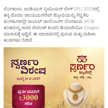
ಬೆಂಗಳೂರು: ಇಂಡಿಯನ್ ಪ್ರೀಮಿಯರ್ ಲೀಗ್ (IPL) 2025ರಲ್ಲಿ
ತನ್ನ ಮೊದಲ ಚಾಂಪಿಯನ್‌ಶಿಪ್ ಟ್ರೋಫಿಯನ್ನು ಗೆದ್ದ ಕೆಲ
ತಿಂಗಳುಗಳಲ್ಲೇ ರಾಯಲ್ ಚಾಲೆಂಜರ್ಸ್ ಬೆಂಗಳೂರು (RCB)
ತಂಡವನ್ನು ಅದರ ಪೇರಂಟ್ ಕಂಪನಿ ಡಿಯಾಜಿಯೋ (Diageo)
ಮಾರಾಟಕ್ಕೆ ಇಟ್ಟಿದೆ. ಈ ಮಾರಾಟದಲ್ಲಿ ಪುರುಷ ಮತ್ತು ಮಹಿಳಾ
ತಂಡಗಳೂ ಸೇರಿವೆ.