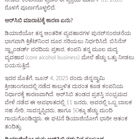
ನೀಡಿದೆ. ಕಂಪನಿಯ ಪ್ರಕಾರ ಈ ಪ್ರಕ್ರಿಯೆ ಮಾರ್ಚ್ 31, 2026
ರೊಳಗೆ ಪೂರ್ಣಗೊಳ್ಳಲಿದೆ.
ಆರ್‌ಸಿಬಿ ಮಾರಾಟಕ್ಕೆ ಕಾರಣ ಏನು?
ಡಿಯಾಜಿಯೋ ತನ್ನ ಆಂತರಿಕ ವ್ಯವಹಾರಗಳ ಪುನರ್‌ಸಂರಚನೆಯ
ಭಾಗವಾಗಿ ಕ್ರಿಕೆಟ್‌ನಿಂದ ದೂರ ಸರಿಯಲು ನಿರ್ಧರಿಸಿದೆ. ಬಿಸಿನೆಸ್
ಸ್ಟ್ಯಾಂಡರ್ಡ್ ವರದಿಯ ಪ್ರಕಾರ, ಕಂಪನಿ ತನ್ನ ಮೂಲ ಮದ್ಯ
ವ್ಯವಹಾರ (core alcohol business) ಮೇಲೆ ಹೆಚ್ಚು ಒತ್ತು ನೀಡಲು
ಬಯಸುತ್ತಿದೆ.
ಇದರ ಜೊತೆಗೆ, ಜೂನ್ 4, 2025 ರಂದು ಚಿನ್ನಸ್ವಾಮಿ
ಕ್ರೀಡಾಂಗಣದಲ್ಲಿ ನಡೆದ ಕಾಲ್ತುಳಿತ ದುರಂತ ಕೂಡ ಕಂಪನಿಯ
ನಿರ್ಧಾರಕ್ಕೆ ಕಾರಣವಾಗಿದೆ. ಆರ್‌ಸಿಬಿ ತಂಡದ ಪ್ರಶಸ್ತಿ ಸಂಭ್ರಮದ
ವೇಳೆ ನಡೆದ ಈ ಅಪಘಾತದಲ್ಲಿ 11 ಜನರು, ಅವರಲ್ಲಿ ಒಬ್ಬ ಬಾಲಕ
ಸಹ ಸೇರಿ, ಸಾವನ್ನಪ್ಪಿದರು, ಹಾಗೂ 50ಕ್ಕೂ ಹೆಚ್ಚು ಮಂದಿ
ಗಾಯಗೊಂಡಿದ್ದರು. ಈ ಘಟನೆ ಡಿಯಾಜಿಯೋಗೆ ಭಾರೀ ಆತಂಕ
ತಂದಿತ್ತು.