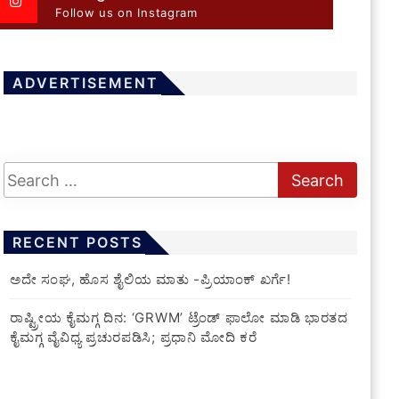
Follow us on Instagram
ADVERTISEMENT
RECENT POSTS
ಅದೇ ಸಂಘ, ಹೊಸ ಶೈಲಿಯ ಮಾತು -ಪ್ರಿಯಾಂಕ್ ಖರ್ಗೆ!
ರಾಷ್ಟ್ರೀಯ ಕೈಮಗ್ಗ ದಿನ: ‘GRWM’ ಟ್ರೆಂಡ್ ಫಾಲೋ ಮಾಡಿ ಭಾರತದ
ಕೈಮಗ್ಗ ವೈವಿಧ್ಯ ಪ್ರಚುರಪಡಿಸಿ; ಪ್ರಧಾನಿ ಮೋದಿ ಕರೆ