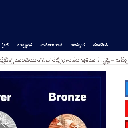
ಕ್ರೀಡೆ
ತಂತ್ರಜ್ಞಾನ
ಮನೋರಂಜನೆ
ಉದ್ಯೋಗ
ಸಂಪರ್ಕಿಸಿ
 ಅಥ್ಲೆಟಿಕ್ಸ್ ಚಾಂಪಿಯನ್‌ಷಿಪ್‌ನಲ್ಲಿ ಭಾರತದ ಇತಿಹಾಸ ಸೃಷ್ಟಿ – 