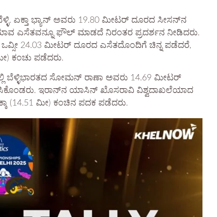
ೆಳ್ಳಿ. ಏಕ್ತಾ ಭ್ಯಾನ್ ಅವರು 19.80 ಮೀಟರ್ ದೂರದ ಸೀಸನ್‌ನ
ಯಾವ ಎಸೆತವನ್ನೂ ಫೌಲ್ ಮಾಡದೆ ನಿರಂತರ ಪ್ರದರ್ಶನ ನೀಡಿದರು.
ಒವ್ಸೀ 24.03 ಮೀಟರ್ ದೂರದ ಎಸೆತದೊಂದಿಗೆ ಚಿನ್ನ ಪಡೆದರೆ,
 ಮೀ) ಕಂಚು ಪಡೆದರು.
್ಲಿ ಬೆಳ್ಳಿಭಾರತದ ಸೋಮನ್ ರಾಣಾ ಅವರು 14.69 ಮೀಟರ್
ೈಸೇರಿಸಿಕೊಂಡರು. ಇರಾನ್‌ನ ಯಾಸಿನ್ ಖೊಸರಾವಿ ವಿಶ್ವದಾಖಲೆಯಾದ
ಪಿಕ್ಕಾ (14.51 ಮೀ) ಕಂಚಿನ ಪದಕ ಪಡೆದರು.