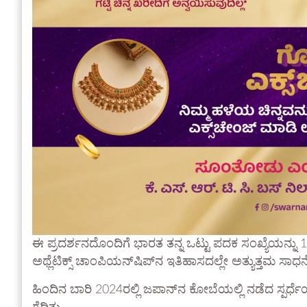
ಈ ಪ್ರದರ್ಶನದೊಂದಿಗೆ ಭಾರತ ತನ್ನ ಒಟ್ಟು ಪದಕ ಸಂಖ್ಯೆಯನ್ನು 18ಕ್ಕೆ 
ಅಥ್ಲೆಟಿಕ್ಸ್ ಚಾಂಪಿಯನ್‌ಷಿಪ್‌ನ ಇತಿಹಾಸದಲ್ಲೇ ಅತ್ಯುತ್ತಮ ಸಾಧನೆ
ಹಿಂದಿನ ಬಾರಿ 2024ರಲ್ಲಿ ಜಪಾನ್‌ನ ಕೋಬೆಯಲ್ಲಿ ನಡೆದ ಸ್ಪರ್ಧೆಯಲ