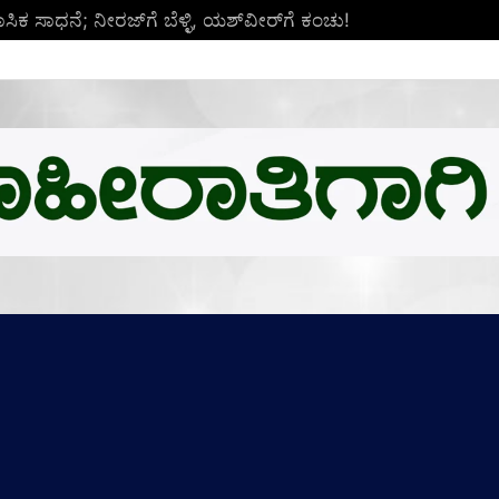
ಿಕ ಸಾಧನೆ; ನೀರಜ್‌ಗೆ ಬೆಳ್ಳಿ, ಯಶ್‌ವೀರ್‌ಗೆ ಕಂಚು!