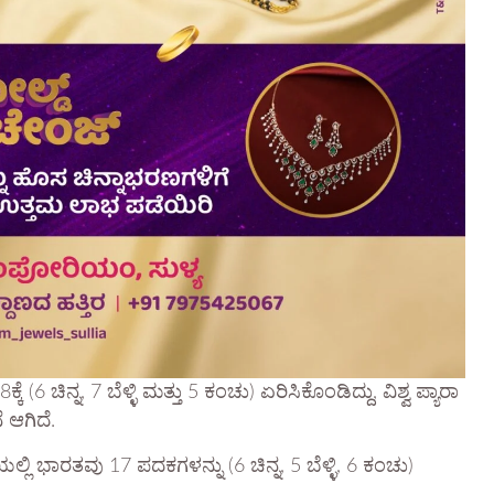
(6 ಚಿನ್ನ, 7 ಬೆಳ್ಳಿ ಮತ್ತು 5 ಕಂಚು) ಏರಿಸಿಕೊಂಡಿದ್ದು, ವಿಶ್ವ ಪ್ಯಾರಾ
 ಆಗಿದೆ.
್ಲಿ ಭಾರತವು 17 ಪದಕಗಳನ್ನು (6 ಚಿನ್ನ, 5 ಬೆಳ್ಳಿ, 6 ಕಂಚು)