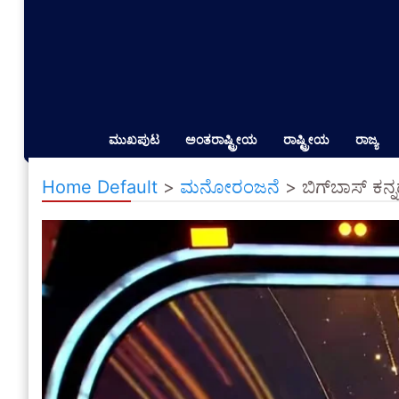
ಮುಖಪುಟ
ಅಂತರಾಷ್ಟ್ರೀಯ
ರಾಷ್ಟ್ರೀಯ
ರಾಜ್ಯ
Home Default
>
ಮನೋರಂಜನೆ
>
ಬಿಗ್‌ಬಾಸ್ ಕನ್