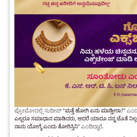
ಪ್ರೋಮೋದಲ್ಲಿ ಸುದೀಪ್
“ಮತ್ತೆ ಹೋಗಿ ಏನು ಮಾಡ್ತೀರಾ?”
ಎಂದು
ಎಲ್ಲರೂ ಸಮಾಧಾನ ಮಾಡಿದರು, ಆದರೆ ಯಾರೂ ನನ್ನ ಜೊತೆ ನಿಲ್ಲಲಿ
ನಾನು ಯೋಗ್ಯೆ ಎಂದು ತೋರಿಸ್ತಿನಿ”
ಎಂದಿದ್ದಾರೆ
.