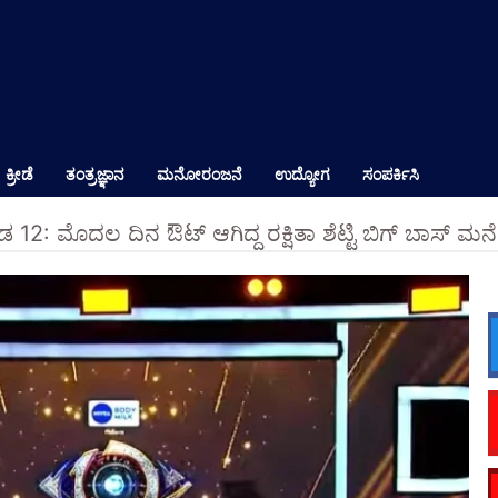
ಕ್ರೀಡೆ
ತಂತ್ರಜ್ಞಾನ
ಮನೋರಂಜನೆ
ಉದ್ಯೋಗ
ಸಂಪರ್ಕಿಸಿ
ನಡ 12: ಮೊದಲ ದಿನ ಔಟ್ ಆಗಿದ್ದ ರಕ್ಷಿತಾ ಶೆಟ್ಟಿ ಬಿಗ್ ಬಾಸ್ ಮನೆಗ