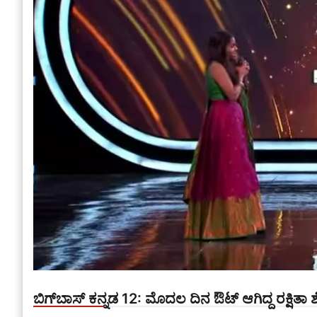
ಬಿಗ್‌ಬಾಸ್ ಕನ್ನಡ 12: ಮೊದಲ ದಿನ ಔಟ್ ಆಗಿದ್ದ ರಕ್ಷಿತಾ ಶೆಟ