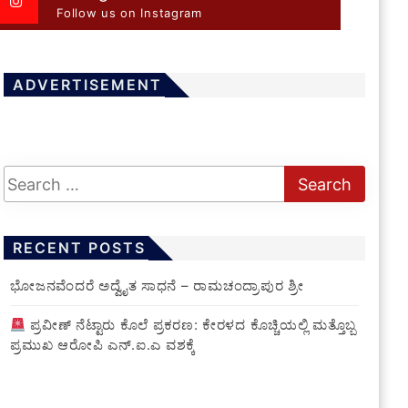
Follow us on Instagram
ADVERTISEMENT
RECENT POSTS
ಭೋಜನವೆಂದರೆ ಅದ್ವೈತ ಸಾಧನೆ – ರಾಮಚಂದ್ರಾಪುರ ಶ್ರೀ
ಪ್ರವೀಣ್ ನೆಟ್ಟಾರು ಕೊಲೆ ಪ್ರಕರಣ: ಕೇರಳದ ಕೊಚ್ಚಿಯಲ್ಲಿ ಮತ್ತೊಬ್ಬ
ಪ್ರಮುಖ ಆರೋಪಿ ಎನ್.ಐ.ಎ ವಶಕ್ಕೆ