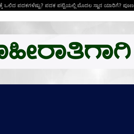
ಕ್ಕೆ ಒಲಿದ ಪದಕಗಳೆಷ್ಟು? ಪದಕ ಪಟ್ಟಿಯಲ್ಲಿ ಮೊದಲ ಸ್ಥಾನ ಯಾರಿಗೆ? ಪೂರ್