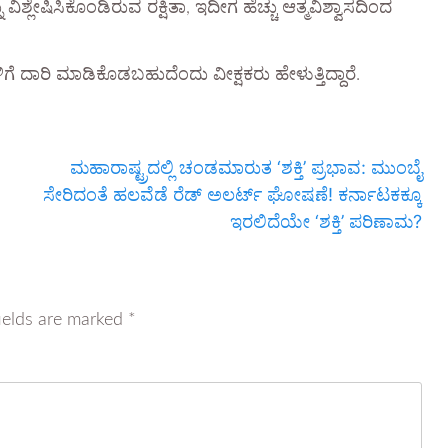
ಶ್ಲೇಷಿಸಿಕೊಂಡಿರುವ ರಕ್ಷಿತಾ, ಇದೀಗ ಹೆಚ್ಚು ಆತ್ಮವಿಶ್ವಾಸದಿಂದ
ಿಗೆ ದಾರಿ ಮಾಡಿಕೊಡಬಹುದೆಂದು ವೀಕ್ಷಕರು ಹೇಳುತ್ತಿದ್ದಾರೆ.
ಮಹಾರಾಷ್ಟ್ರದಲ್ಲಿ ಚಂಡಮಾರುತ ‘ಶಕ್ತಿ’ ಪ್ರಭಾವ: ಮುಂಬೈ
ಸೇರಿದಂತೆ ಹಲವೆಡೆ ರೆಡ್ ಅಲರ್ಟ್ ಘೋಷಣೆ! ಕರ್ನಾಟಕಕ್ಕೂ
ಇರಲಿದೆಯೇ ‘ಶಕ್ತಿ’ ಪರಿಣಾಮ?
ields are marked
*