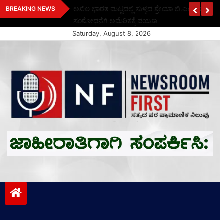
Skip
ಾರತದ ಕೈಮಗ್ಗ ವೈವಿಧ್ಯ
ಅಖಿಲ ಭಾರತ ಮಟ್ಟದಲ್ಲಿ ಸುಳ್ಯದ ಶ್ರೇಯಾ ಬಿ.ಎಂ.ಗೆ ಚಿನ್ನ
BREAKING NEWS
to
ಸಂಶೋಧನೆಗೆ ಅಮೆರಿಕಕ್ಕೆ ಪಯಣ
content
Saturday, August 8, 2026
Newsroom First
ಸತ್ಯದ ಪರ ಪ್ರಾಮಾಣಿಕ ನಿಲುವು