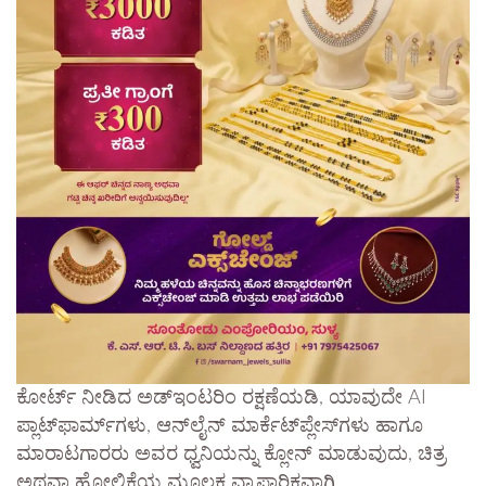
ಕೋರ್ಟ್ ನೀಡಿದ ಅಡ್ಇಂಟರಿಂ ರಕ್ಷಣೆಯಡಿ, ಯಾವುದೇ AI
ಪ್ಲಾಟ್‌ಫಾರ್ಮ್‌ಗಳು, ಆನ್‌ಲೈನ್ ಮಾರ್ಕೆಟ್‌ಪ್ಲೇಸ್‌ಗಳು ಹಾಗೂ
ಮಾರಾಟಗಾರರು ಅವರ ಧ್ವನಿಯನ್ನು ಕ್ಲೋನ್ ಮಾಡುವುದು, ಚಿತ್ರ
ಅಥವಾ ಹೋಲಿಕೆಯ ಮೂಲಕ ವ್ಯಾಪಾರಿಕವಾಗಿ