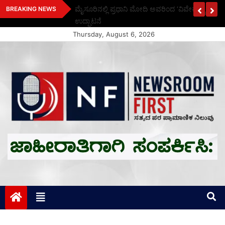
Skip
ಗಳೆಷ್ಟು? ಪದಕ
ಮೈಸೂರಿನಲ್ಲಿ ಪ್ರಧಾನಿ ಮೋದಿ ಅವರಿಂದ ‘ವಿವೇಕ ಸ್ಮಾರಕ’ ಸಾ
BREAKING NEWS
to
ಉದ್ಘಾಟನೆ
content
Thursday, August 6, 2026
Newsroom First
ಸತ್ಯದ ಪರ ಪ್ರಾಮಾಣಿಕ ನಿಲುವು