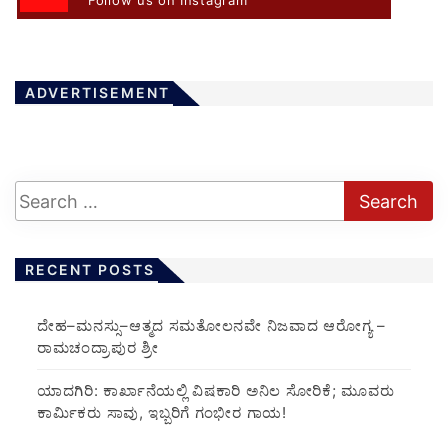
Follow us on Instagram
ADVERTISEMENT
RECENT POSTS
ದೇಹ–ಮನಸ್ಸು–ಆತ್ಮದ ಸಮತೋಲನವೇ ನಿಜವಾದ ಆರೋಗ್ಯ –
ರಾಮಚಂದ್ರಾಪುರ ಶ್ರೀ
ಯಾದಗಿರಿ: ಕಾರ್ಖಾನೆಯಲ್ಲಿ ವಿಷಕಾರಿ ಅನಿಲ ಸೋರಿಕೆ; ಮೂವರು
ಕಾರ್ಮಿಕರು ಸಾವು, ಇಬ್ಬರಿಗೆ ಗಂಭೀರ ಗಾಯ!