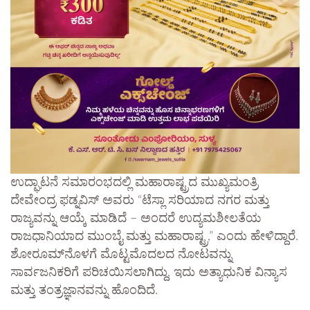
ಉದ್ಘಾಟನೆ ಸಮಾರಂಭದಲ್ಲಿ ಮಹಾರಾಷ್ಟ್ರದ ಮುಖ್ಯಮಂತ್ರಿ
ದೇವೇಂದ್ರ ಫಡ್ನವಿಸ್ ಅವರು “ಟೆಸ್ಲಾ ಸರಿಯಾದ ನಗರ ಮತ್ತು
ರಾಜ್ಯವನ್ನು ಆಯ್ಕೆ ಮಾಡಿದೆ – ಅಂದರೆ ಉದ್ಯಮಶೀಲತೆಯ
ರಾಜಧಾನಿಯಾದ ಮುಂಬೈ ಮತ್ತು ಮಹಾರಾಷ್ಟ್ರ,” ಎಂದು ಹೇಳಿದ್ದಾರೆ.
ಶೋರೂಮ್‌ನೊಳಗೆ ಮೊಟ್ಟಮೊದಲದ ನೋಟವನ್ನು
ಸಾರ್ವಜನಿಕರಿಗೆ ಪರಿಚಯಿಸಲಾಗಿದ್ದು, ಇದು ಅತ್ಯಾಧುನಿಕ ವಿನ್ಯಾಸ
ಮತ್ತು ತಂತ್ರಜ್ಞಾನವನ್ನು ಹೊಂದಿದೆ.