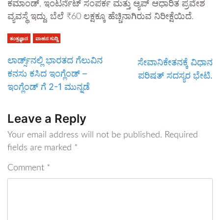
ಕಮಾಂಡ್, ಇಂಟರ್ನೆಟ್ ಸಂಪರ್ಕ ಮತ್ತು ಆ್ಯಪ್ ಆಧಾರಿತ ಪ್ರವೇಶ
ವ್ಯವಸ್ಥೆ ಇದ್ದು, ಬೆಲೆ ₹60 ಲಕ್ಷಕ್ಕೂ ಹೆಚ್ಚಿನಾಗಿರುವ ನಿರೀಕ್ಷೆಯಿದೆ.
ತಂತ್ರಜ್ಞಾನ
ವಾಹನ ಸುದ್ದಿ
ಲಾರ್ಡ್ಸ್‌ನಲ್ಲಿ ಭಾರತದ ಗೆಲುವಿನ
ಸೇವಾನಿಕೇತನಕ್ಕೆ ವಿಧಾನ
ಕನಸು ಕಸಿದ ಇಂಗ್ಲೆಂಡ್ –
ಪರಿಷತ್ ಸದಸ್ಯರ ಭೇಟಿ.
ಇಂಗ್ಲೆಂಡ್ ಗೆ 2-1 ಮುನ್ನಡೆ
Leave a Reply
Your email address will not be published.
Required
fields are marked
*
Comment
*