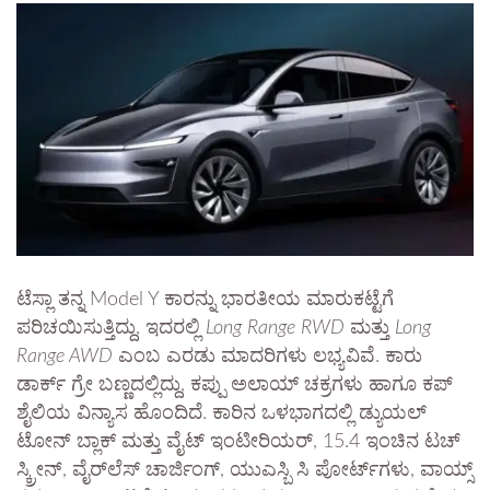
ಟೆಸ್ಲಾ ತನ್ನ Model Y ಕಾರನ್ನು ಭಾರತೀಯ ಮಾರುಕಟ್ಟೆಗೆ
ಪರಿಚಯಿಸುತ್ತಿದ್ದು, ಇದರಲ್ಲಿ
Long Range RWD
ಮತ್ತು
Long
Range AWD
ಎಂಬ ಎರಡು ಮಾದರಿಗಳು ಲಭ್ಯವಿವೆ. ಕಾರು
ಡಾರ್ಕ್ ಗ್ರೇ ಬಣ್ಣದಲ್ಲಿದ್ದು, ಕಪ್ಪು ಅಲಾಯ್ ಚಕ್ರಗಳು ಹಾಗೂ ಕಪ್
ಶೈಲಿಯ ವಿನ್ಯಾಸ ಹೊಂದಿದೆ. ಕಾರಿನ ಒಳಭಾಗದಲ್ಲಿ ಡ್ಯುಯಲ್
ಟೋನ್ ಬ್ಲಾಕ್ ಮತ್ತು ವೈಟ್ ಇಂಟೀರಿಯರ್, 15.4 ಇಂಚಿನ ಟಚ್
ಸ್ಕ್ರೀನ್, ವೈರ್‌ಲೆಸ್ ಚಾರ್ಜಿಂಗ್, ಯುಎಸ್ಬಿ ಸಿ ಪೋರ್ಟ್‌ಗಳು, ವಾಯ್ಸ್