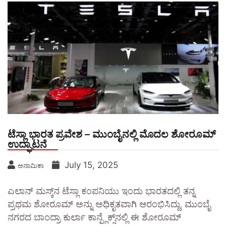
ಟೆಸ್ಲಾ ಭಾರತ ಪ್ರವೇಶ – ಮುಂಬೈನಲ್ಲಿ ಮೊದಲ ಶೋರೂಮ್
ಉದ್ಘಾಟನೆ
July 15, 2025
ಅನಾಮಿಕಾ
ಎಲಾನ್ ಮಸ್ಕ್‌ನ ಟೆಸ್ಲಾ ಕಂಪನಿಯು ಇಂದು ಭಾರತದಲ್ಲಿ ತನ್ನ
ಪ್ರಥಮ ಶೋರೂಮ್‌ ಅನ್ನು ಅಧಿಕೃತವಾಗಿ ಆರಂಭಿಸಿದ್ದು, ಮುಂಬೈ
ನಗರದ ಬಾಂದ್ರಾ ಕುರ್ಲಾ ಕಾನ್ಪ್ಲೆಕ್ಸ್‌ನಲ್ಲಿ ಈ ಶೋರೂಮ್‌