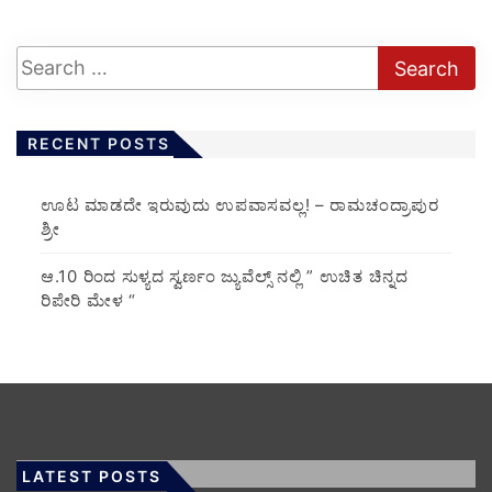
RECENT POSTS
ಊಟ ಮಾಡದೇ ಇರುವುದು ಉಪವಾಸವಲ್ಲ! – ರಾಮಚಂದ್ರಾಪುರ
ಶ್ರೀ
ಆ.10 ರಿಂದ ಸುಳ್ಯದ ಸ್ವರ್ಣಂ ಜ್ಯುವೆಲ್ಸ್ ನಲ್ಲಿ ” ಉಚಿತ ಚಿನ್ನದ
ರಿಪೇರಿ ಮೇಳ “
LATEST POSTS