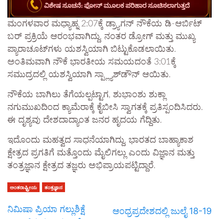
ಮಂಗಳವಾರ ಮಧ್ಯಾಹ್ನ 2:07ಕ್ಕೆ ಡ್ರ್ಯಾಗನ್ ನೌಕೆಯ ಡಿ-ಆರ್ಬಿಟ್‌
ಬರ್ ಪ್ರಕ್ರಿಯೆ ಆರಂಭವಾಗಿದ್ದು, ನಂತರ ಡ್ರೋಗ್ ಮತ್ತು ಮುಖ್ಯ
ಪ್ಯಾರಾಚೂಟ್‌ಗಳು ಯಶಸ್ವಿಯಾಗಿ ಬಿಟ್ಟುಕೊಡಲಾಯಿತು.
ಅಂತಿಮವಾಗಿ ನೌಕೆ ಭಾರತೀಯ ಸಮಯದಂತೆ 3:01ಕ್ಕೆ
ಸಮುದ್ರದಲ್ಲಿ ಯಶಸ್ವಿಯಾಗಿ ಸ್ಪ್ಲ್ಯಾಶ್‌ಡೌನ್ ಆಯಿತು.
ನೌಕೆಯ ಬಾಗಿಲು ತೆಗೆಯಲ್ಪಟ್ಟಾಗ, ಶುಭಾಂಶು ಶುಕ್ಲಾ
ನಗುಮುಖದಿಂದ ಕ್ಯಾಮೆರಾಕ್ಕೆ ಕೈಬೀಸಿ ಸ್ವಾಗತಕ್ಕೆ ಪ್ರತಿಸ್ಪಂದಿಸಿದರು.
ಈ ದೃಶ್ಯವು ದೇಶದಾದ್ಯಾಂತ ಜನರ ಹೃದಯ ಗೆದ್ದಿತು.
ಇದೊಂದು ಮಹತ್ವದ ಸಾಧನೆಯಾಗಿದ್ದು, ಭಾರತದ ಬಾಹ್ಯಾಕಾಶ
ಕ್ಷೇತ್ರದ ಪ್ರಗತಿಗೆ ಮತ್ತೊಂದು ಮೈಲಿಗಲ್ಲು ಎಂದು ವಿಜ್ಞಾನ ಮತ್ತು
ತಂತ್ರಜ್ಞಾನ ಕ್ಷೇತ್ರದ ತಜ್ಞರು ಅಭಿಪ್ರಾಯಪಟ್ಟಿದ್ದಾರೆ.
ಅಂತರಾಷ್ಟ್ರೀಯ
ತಂತ್ರಜ್ಞಾನ
ನಿಮಿಷಾ ಪ್ರಿಯಾ ಗಲ್ಲುಶಿಕ್ಷೆ
ಆಂಧ್ರಪ್ರದೇಶದಲ್ಲಿ ಜುಲೈ 18-19