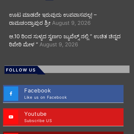
ಊಟ ಮಾಡದೇ ಇರುವುದು ಉಪವಾಸವಲ್ಲ! –
ರಾಮಚಂದ್ರಾಪುರ ಶ್ರೀ
August 9, 2026
ಆ.10 ರಿಂದ ಸುಳ್ಯದ ಸ್ವರ್ಣಂ ಜ್ಯುವೆಲ್ಸ್ ನಲ್ಲಿ ” ಉಚಿತ ಚಿನ್ನದ
ರಿಪೇರಿ ಮೇಳ “
August 9, 2026
FOLLOW US
Facebook
Like us on Facebook
Youtube
Subscribe US