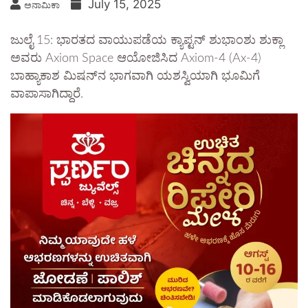
July 15, 2025
ಅನಾಮಿಕಾ
ಜುಲೈ 15: ಭಾರತದ ವಾಯುಪಡೆಯ ಕ್ಯಾಪ್ಟನ್ ಶುಭಾಂಶು ಶುಕ್ಲಾ
ಅವರು Axiom Space ಆಯೋಜಿಸಿದ Axiom-4 (Ax-4)
ಬಾಹ್ಯಾಕಾಶ ಮಿಷನ್‌ನ ಭಾಗವಾಗಿ ಯಶಸ್ವಿಯಾಗಿ ಭೂಮಿಗೆ
ವಾಪಾಸಾಗಿದ್ದಾರೆ.