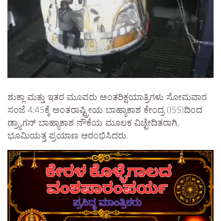
ಶುಕ್ಲಾ ಮತ್ತು ಇತರ ಮೂವರು ಅಂತರಿಕ್ಷಯಾತ್ರಿಗಳು ಸೋಮವಾರ
ಸಂಜೆ 4:45ಕ್ಕೆ ಅಂತರಾಷ್ಟ್ರೀಯ ಬಾಹ್ಯಾಕಾಶ ಕೇಂದ್ರ (ISS)ದಿಂದ
ಡ್ರ್ಯಾಗನ್ ಬಾಹ್ಯಾಕಾಶ ನೌಕೆಯ ಮೂಲಕ ವಿಚ್ಛೇದಿತರಾಗಿ,
ಭೂಮಿಯತ್ತ ಪ್ರಯಾಣ ಆರಂಭಿಸಿದರು.