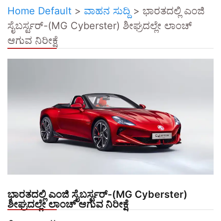
Home Default
>
ವಾಹನ ಸುದ್ದಿ
>
ಭಾರತದಲ್ಲಿ ಎಂಜಿ
ಸೈಬರ್ಸ್ಟರ್-(MG Cyberster) ಶೀಘ್ರದಲ್ಲೇ ಲಾಂಚ್
ಆಗುವ ನಿರೀಕ್ಷೆ
ಭಾರತದಲ್ಲಿ ಎಂಜಿ ಸೈಬರ್ಸ್ಟರ್-(MG Cyberster)
ಶೀಘ್ರದಲ್ಲೇ ಲಾಂಚ್ ಆಗುವ ನಿರೀಕ್ಷೆ