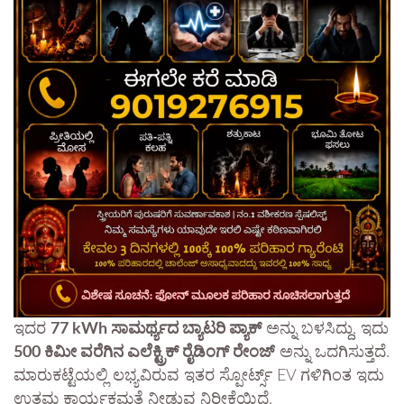
ಇದರ
77 kWh ಸಾಮರ್ಥ್ಯದ ಬ್ಯಾಟರಿ ಪ್ಯಾಕ್
ಅನ್ನು ಬಳಸಿದ್ದು, ಇದು
500 ಕಿಮೀ ವರೆಗಿನ ಎಲೆಕ್ಟ್ರಿಕ್ ರೈಡಿಂಗ್ ರೇಂಜ್
ಅನ್ನು ಒದಗಿಸುತ್ತದೆ.
ಮಾರುಕಟ್ಟೆಯಲ್ಲಿ ಲಭ್ಯವಿರುವ ಇತರ ಸ್ಪೋರ್ಟ್ಸ್ EV ಗಳಿಗಿಂತ ಇದು
ಉತ್ತಮ ಕಾರ್ಯಕ್ಷಮತೆ ನೀಡುವ ನಿರೀಕ್ಷೆಯಿದೆ.