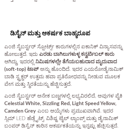
ಡಿಸೈನ್ ಮತ್ತು ಆಕರ್ಷಕ ಬಾಹ್ಯರೂಪ
ಎಂಜಿ ಸೈಬರ್ಸ್ಟರ್ ಸ್ಪೋರ್ಟ್ಸ್ ಕಾರುಗಳಲ್ಲಿನ ಐಕಾನಿಕ್ ವಿನ್ಯಾಸವನ್ನು
ಹೋಲುತ್ತದೆ. ಇದು
ಎರಡು ಬಾಗಿಲುಗಳುಳ್ಳ ಕನ್ವರ್ಟಿಬಲ್ ಕಾರು
ಆಗಿದ್ದು, ಇದರಲ್ಲಿ
ನಿಮಿಷಗಳಲ್ಲೇ ತೆಗೆಯಬಹುದಾದ ಮೃದುವಾದ
(soft-top) ಟಾಪ್
ಅನ್ನು ಹೊಂದಿದೆ. ಇದರ ಎಯರೋಡೈನಾಮಿಕ್
ಬಾಡಿ ಸ್ಟ್ರಕ್ಚರ್ ಉತ್ತಮ ಹವಾ ಪ್ರತಿರೋಧವನ್ನು ನೀಡುವ ಮೂಲಕ
ವೇಗ ಮತ್ತು ಸ್ಥಿರತೆಯನ್ನು ಹೆಚ್ಚಿಸುತ್ತದೆ.
ಎಂಜಿ ಸೈಬರ್ಸ್ಟರ್ ಅನೇಕ ಬಣ್ಣಗಳಲ್ಲಿ ಲಭ್ಯವಿರಲಿದೆ, ಅವುಗಳ ಪೈಕಿ
Celestial White, Sizzling Red, Light Speed Yellow,
Camden Grey
ಎಂಬ ಆಯ್ಕೆಗಳು ಪ್ರಮುಖವಾಗಿವೆ. ಇದರ
ಸ್ಲಿಮ್ LED ಹೆಡ್ಲೈಟ್ಸ್, ವಿಶಿಷ್ಟ ಟೈಲ್ ಲ್ಯಾಂಪ್ಸ್ ಮತ್ತು ಡೈನಾಮಿಕ್
ಬಂಪರ್ ಡಿಸೈನ್ ಕಾರಿನ ಆಕರ್ಷಕತೆಯನ್ನು ಇನ್ನಷ್ಟು ಹೆಚ್ಚಿಸುತ್ತದೆ.