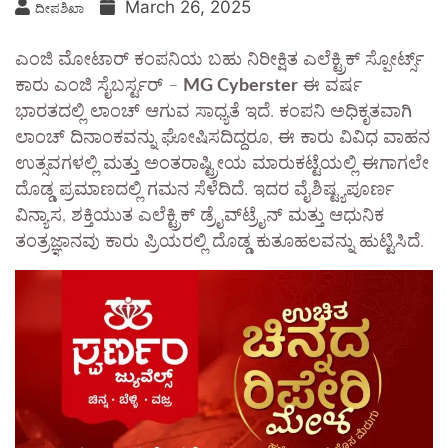
March 26, 2025
ದೀಪಶಿಖಾ
ಎಂಜಿ ಮೋಟಾರ್ ಕಂಪನಿಯ ಬಹು ನಿರೀಕ್ಷಿತ ಎಲೆಕ್ಟ್ರಿಕ್ ಸ್ಪೋರ್ಟ್ಸ್
ಕಾರು ಎಂಜಿ ಸೈಬರ್ಸ್ಟರ್ –
MG Cyberster
ಈ ವರ್ಷ
ಭಾರತದಲ್ಲಿ ಲಾಂಚ್ ಆಗುವ ಸಾಧ್ಯತೆ ಇದೆ. ಕಂಪನಿ ಅಧಿಕೃತವಾಗಿ
ಲಾಂಚ್ ದಿನಾಂಕವನ್ನು ಘೋಷಿಸದಿದ್ದರೂ, ಈ ಕಾರು ವಿವಿಧ ವಾಹನ
ಉತ್ಸವಗಳಲ್ಲಿ ಮತ್ತು ಅಂತರಾಷ್ಟ್ರೀಯ ಮಾರುಕಟ್ಟೆಯಲ್ಲಿ ಈಗಾಗಲೇ
ದೊಡ್ಡ ಪ್ರಮಾಣದಲ್ಲಿ ಗಮನ ಸೆಳೆದಿದೆ. ಇದರ ವೈಶಿಷ್ಟ್ಯಪೂರ್ಣ
ವಿನ್ಯಾಸ, ಶಕ್ತಿಯುತ ಎಲೆಕ್ಟ್ರಿಕ್ ಡ್ರೈವ್‌ಟ್ರೈನ್ ಮತ್ತು ಆಧುನಿಕ
ತಂತ್ರಜ್ಞಾನವು ಕಾರು ಪ್ರಿಯರಲ್ಲಿ ದೊಡ್ಡ ಕುತೂಹಲವನ್ನು ಹುಟ್ಟಿಸಿದೆ.