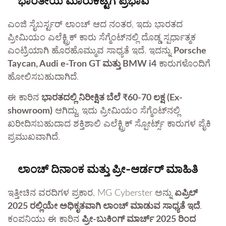
ಭಾರತೀಯ ಮಾರುಕಟ್ಟೆಗೆ ಪ್ರಭಾವ
ಎಂಜಿ ಸೈಬರ್ಸ್ಟರ್ ಲಾಂಚ್ ಆದ ನಂತರ, ಇದು ಭಾರತದ
ಪ್ರೀಮಿಯಂ ಎಲೆಕ್ಟ್ರಿಕ್ ಕಾರು ಸೆಗ್ಮೆಂಟ್‌ನಲ್ಲಿ ದೊಡ್ಡ ಸ್ಪರ್ಧಾತ್ಮಕ
ಎಂಟ್ರಿಯಾಗಿ ಹೊರಹೊಮ್ಮುವ ಸಾಧ್ಯತೆ ಇದೆ. ಇದನ್ನು
Porsche
Taycan, Audi e-Tron GT ಮತ್ತು BMW i4
ಕಾರುಗಳೊಂದಿಗೆ
ಹೋಲಿಸಬಹುದಾಗಿದೆ.
ಈ ಕಾರಿನ
ಭಾರತದಲ್ಲಿ ನಿರೀಕ್ಷಿತ ಬೆಲೆ ₹60-70 ಲಕ್ಷ (Ex-
showroom)
ಆಗಿದ್ದು, ಇದು ಪ್ರೀಮಿಯಂ ಸೆಗ್ಮೆಂಟ್‌ನಲ್ಲಿ
ಖರೀದಿಸಬಹುದಾದ ಶಕ್ತಿಶಾಲಿ ಎಲೆಕ್ಟ್ರಿಕ್ ಸ್ಪೋರ್ಟ್ಸ್ ಕಾರುಗಳ ಪೈಕಿ
ಪ್ರಮುಖವಾಗಿದೆ.
ಲಾಂಚ್ ದಿನಾಂಕ ಮತ್ತು ಪ್ರೀ-ಆರ್ಡರ್ ಮಾಹಿತಿ
ಇತ್ತೀಚಿನ ವರದಿಗಳ ಪ್ರಕಾರ, MG Cyberster ಅನ್ನು
ಏಪ್ರಿಲ್
2025 ರಲ್ಲಿಯೇ ಅಧಿಕೃತವಾಗಿ ಲಾಂಚ್ ಮಾಡುವ ಸಾಧ್ಯತೆ ಇದೆ
.
ಕಂಪನಿಯು ಈ ಕಾರಿನ
ಪ್ರೀ-ಬುಕಿಂಗ್ ಮಾರ್ಚ್ 2025 ರಿಂದ