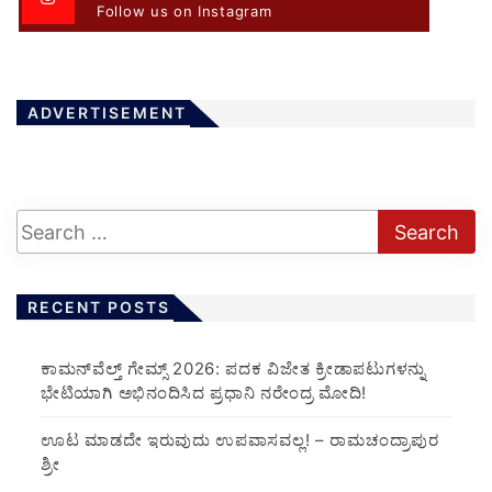
Follow us on Instagram
ADVERTISEMENT
RECENT POSTS
ಕಾಮನ್‌ವೆಲ್ತ್ ಗೇಮ್ಸ್ 2026: ಪದಕ ವಿಜೇತ ಕ್ರೀಡಾಪಟುಗಳನ್ನು
ಭೇಟಿಯಾಗಿ ಅಭಿನಂದಿಸಿದ ಪ್ರಧಾನಿ ನರೇಂದ್ರ ಮೋದಿ!
ಊಟ ಮಾಡದೇ ಇರುವುದು ಉಪವಾಸವಲ್ಲ! – ರಾಮಚಂದ್ರಾಪುರ
ಶ್ರೀ