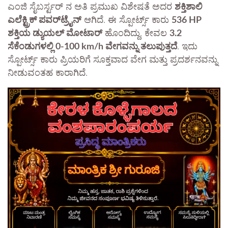
ಎಂಜಿ ಸೈಬರ್ಸ್ಟರ್ ನ ಅತಿ ಪ್ರಮುಖ ವಿಶೇಷತೆ ಅದರ
ಶಕ್ತಿಶಾಲಿ
ಎಲೆಕ್ಟ್ರಿಕ್ ಪವರ್‌ಟ್ರೈನ್
ಆಗಿದೆ. ಈ ಸ್ಪೋರ್ಟ್ಸ್ ಕಾರು
536 HP
ಶಕ್ತಿಯ ಡ್ಯುಯಲ್ ಮೋಟಾರ್
ಹೊಂದಿದ್ದು, ಕೇವಲ
3.2
ಸೆಕೆಂಡುಗಳಲ್ಲಿ 0-100 km/h ವೇಗವನ್ನು ತಲುಪುತ್ತದೆ
. ಇದು
ಸ್ಪೋರ್ಟ್ಸ್ ಕಾರು ಪ್ರಿಯರಿಗೆ ಸೂಕ್ತವಾದ ವೇಗ ಮತ್ತು ಪ್ರದರ್ಶನವನ್ನು
ನೀಡುವಂತಹ ಕಾರಾಗಿದೆ.