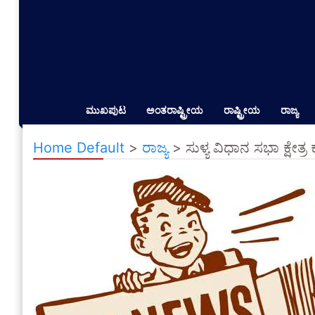
ಮುಖಪುಟ
ಅಂತರಾಷ್ಟ್ರೀಯ
ರಾಷ್ಟ್ರೀಯ
ರಾಜ್ಯ
Home Default
>
ರಾಜ್ಯ
>
ಸುಳ್ಯ ವಿಧಾನ ಸಭಾ ಕ್ಷೇತ್ರ 