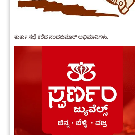
ತುರ್ತು ಸಭೆ ಕರೆದ ನಂದಕುಮಾರ್ ಅಭಿಮಾನಿಗಳು.