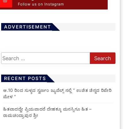
Follow us on Instagram
ADVERTISEMENT
RECENT POSTS
ಆ.10 ರಿಂದ ಸುಳ್ಯದ ಸ್ವರ್ಣಂ ಜ್ಯುವೆಲ್ಸ್ ನಲ್ಲಿ ” ಉಚಿತ ಚಿನ್ನದ ರಿಪೇರಿ
ಮೇಳ “
ಹಿತವಾದದ್ದೇ ಪ್ರಿಯವಾದರೆ ದೇಹಕ್ಕೂ ಮನಸ್ಸಿಗೂ ಹಿತ –
ರಾಮಚಂದ್ರಾಪುರ ಶ್ರೀ