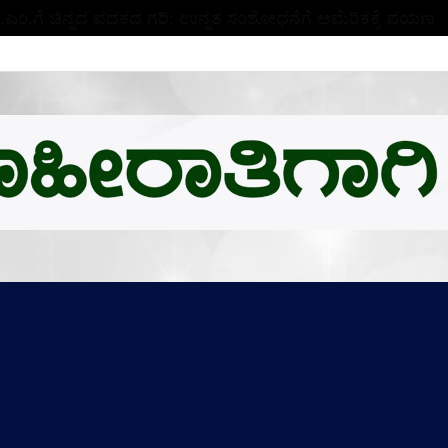
ಬಿ.ಎಂ.ಗೆ ಚಿನ್ನದ ಪದಕದ ಗರಿ: ಉನ್ನತ ಸಂಶೋಧನೆಗೆ ಅಮೆರಿಕಕ್ಕೆ ಪಯಣ