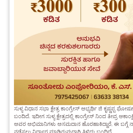
ಸುಳ್ಯ ವಿಧಾನ ಸಭಾ ಕ್ಷೇತ್ರ ಕಾಂಗ್ರೇಸ್ ಅಭ್ಯರ್ಥಿ ಜಿ ಕೃಷ್ಣಪ್ಪ ಘೋ
ಬಂದಿದೆ. ಇದೀಗ ಸುಳ್ಯ ಕ್ಷೇತ್ರದಲ್ಲಿ ಕಾಂಗ್ರೇಸ್ ನಿಂದ ತೀವ್ರ ಆಕಾಂ
ಅವರ ಅಭಿಮಾನಿಗಳು ಅಸಮದಾನ ಹೊರಹಾಕಿದ್ದಾರೆ, ಈ ಬಗ್ಗೆ ನ
ನಡೆಸಲು ನಿರ್ಧಾರ ಮಾಡಿರುವುದಾಗಿ ತಿಳಿದು ಬಂದಿದೆ.