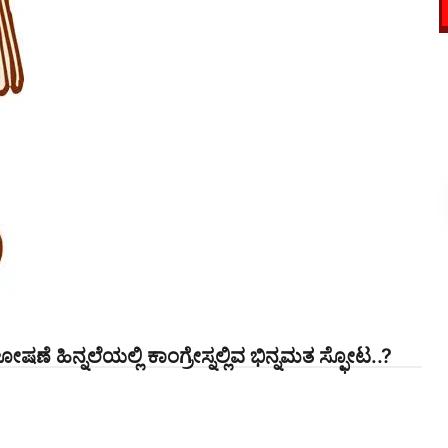
ಪ ಘೋಷಣೆ ಹಿನ್ನಲೆಯಲ್ಲಿ ಕಾಂಗ್ರೇಸ್ನಲ್ಲಿವ ಭಿನ್ನಮತ ಸ್ಫೋಟ..?