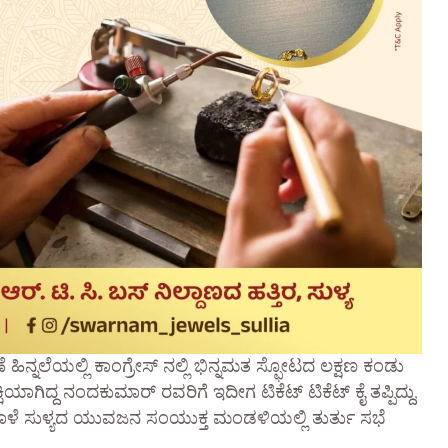
ಷಣೆ ಹಿನ್ನಲೆಯಲ್ಲಿ ಕಾಂಗ್ರೇಸ್ ನಲ್ಲಿ ಭಿನ್ನಮತ ಸ್ಫೋಟದ ಲಕ್ಷಣ ಕಂಡು
ಕ್ಷಿಯಾಗಿದ್ದ ನಂದಕುಮಾರ್ ರವರಿಗೆ ಇದೀಗ ಟಿಕೆಟ್ ಟಿಕೆಟ್ ಕೈ ತಪ್ಪಿದ್ದು,
ಾಳೆ ಸುಳ್ಯದ ಯುವಜನ ಸಂಯುಕ್ತ ಮಂಡಳಿಯಲ್ಲಿ ತುರ್ತು ಸಭೆ