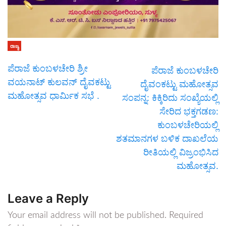
ರಾಜ್ಯ
ಪೆರಾಜೆ ಕುಂಬಳಚೇರಿ ಶ್ರೀ
ಪೆರಾಜೆ ಕುಂಬಳಚೇರಿ
ವಯನಾಟ್ ಕುಲವನ್ ದೈವಕಟ್ಟು
ದೈವಂಕಟ್ಟು ಮಹೋತ್ಸವ
ಮಹೋತ್ಸವ ಧಾರ್ಮಿಕ ಸಭೆ .
ಸಂಪನ್ನ: ಕಿಕ್ಕಿರಿದು ಸಂಖ್ಯೆಯಲ್ಲಿ
ಸೇರಿದ ಭಕ್ತಗಡಣ:
ಕುಂಬಳಚೇರಿಯಲ್ಲಿ
ಶತಮಾನಗಳ ಬಳಿಕ ದಾಖಲೆಯ
ರೀತಿಯಲ್ಲಿ ವಿಜ್ರಂಭಿಸಿದ
ಮಹೋತ್ಸವ.
Leave a Reply
Your email address will not be published.
Required