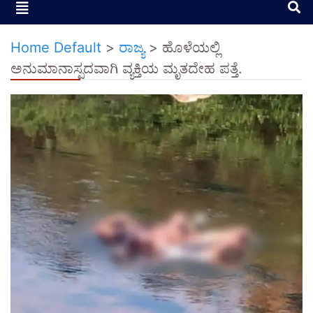
Home Default
>
ರಾಜ್ಯ
>
ಹೊಳೆಯಲ್ಲಿ
ಅನುಮಾನಾಸ್ಪದವಾಗಿ ವ್ಯಕ್ತಿಯ ಮೃತದೇಹ ಪತ್ತೆ.