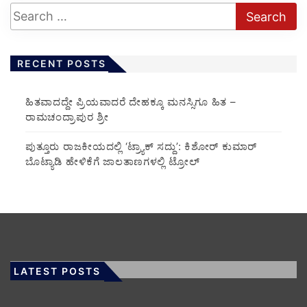
RECENT POSTS
ಹಿತವಾದದ್ದೇ ಪ್ರಿಯವಾದರೆ ದೇಹಕ್ಕೂ ಮನಸ್ಸಿಗೂ ಹಿತ –
ರಾಮಚಂದ್ರಾಪುರ ಶ್ರೀ
ಪುತ್ತೂರು ರಾಜಕೀಯದಲ್ಲಿ ‘ಟ್ರ್ಯಾಕ್ ಸದ್ದು’: ಕಿಶೋರ್ ಕುಮಾರ್
ಬೊಟ್ಯಾಡಿ ಹೇಳಿಕೆಗೆ ಜಾಲತಾಣಗಳಲ್ಲಿ ಟ್ರೋಲ್
LATEST POSTS