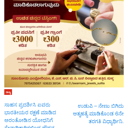
ರಾಜ್ಯ
ಸಾಹಸ ಪ್ರದರ್ಶಿಸಿ ಐವರು
ಉಡುಪಿ – ನೇಣು ಬಿಗಿದು
ಭಾರತೀಯರ ರಕ್ಷಣೆ ಮಾಡಿದ
ಆತ್ಮಹತ್ಯೆ ಮಾಡಿಕೊಂಡ 6ನೇ
ಅರಂತೋಡಿನ ಯೋಧನಿಗೆ
ತರಗತಿ ವಿಧ್ಯಾರ್ಥಿನಿ.
ಸೇನಾಧಿಕಾರಿಗಳಿಂದ ಗೌರವ.