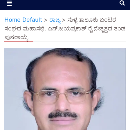
Home Default
>
ರಾಜ್ಯ
>
ಸುಳ್ಯ ತಾಲೂಕು ಬಂಟರ
ಸಂಘದ ಮಹಾಸಭೆ. ಎನ್.ಜಯಪ್ರಕಾಶ್ ರೈ ನೇತೃತ್ವದ ತಂಡ
ಪುನರಾಯ್ಕೆ.