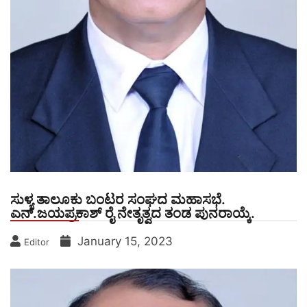
ಸುಳ್ಯ ತಾಲೂಕು ಬಂಟರ ಸಂಘದ ಮಹಾಸಭೆ.
ಎನ್.ಜಯಪ್ರಕಾಶ್ ರೈ ನೇತೃತ್ವದ ತಂಡ ಪುನರಾಯ್ಕೆ.
January 15, 2023
Editor