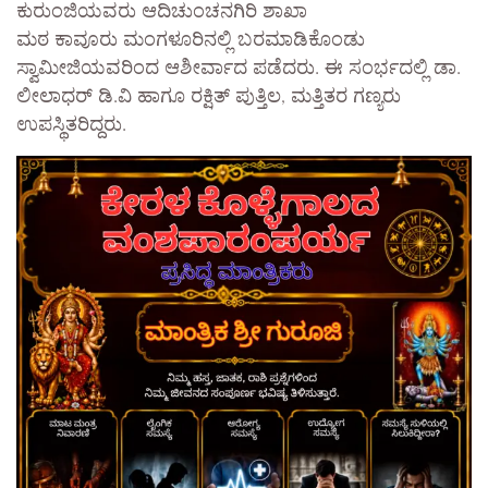
ಕುರುಂಜಿಯವರು ಆದಿಚುಂಚನಗಿರಿ ಶಾಖಾ
ಮಠ ಕಾವೂರು ಮಂಗಳೂರಿನಲ್ಲಿ ಬರಮಾಡಿಕೊಂಡು
ಸ್ವಾಮೀಜಿಯವರಿಂದ ಆಶೀರ್ವಾದ ಪಡೆದರು. ಈ ಸಂರ್ಭದಲ್ಲಿ ಡಾ.
ಲೀಲಾಧರ್ ಡಿ.ವಿ ಹಾಗೂ ರಕ್ಷಿತ್ ಪುತ್ತಿಲ, ಮತ್ತಿತರ ಗಣ್ಯರು
ಉಪಸ್ಥಿತರಿದ್ದರು.