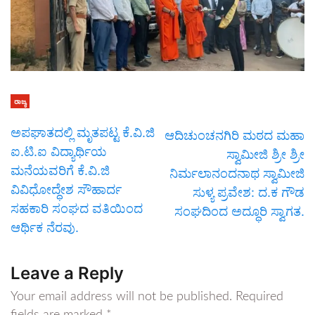
ರಾಜ್ಯ
ಅಪಘಾತದಲ್ಲಿ ಮೃತಪಟ್ಟ ಕೆ.ವಿ.ಜಿ
ಆದಿಚುಂಚನಗಿರಿ ಮಠದ ಮಹಾ
ಐ.ಟಿ.ಐ ವಿದ್ಯಾರ್ಥಿಯ
ಸ್ವಾಮೀಜಿ ಶ್ರೀ ಶ್ರೀ
ಮನೆಯವರಿಗೆ ಕೆ.ವಿ.ಜಿ
ನಿರ್ಮಲಾನಂದನಾಥ ಸ್ವಾಮೀಜಿ
ವಿವಿಧೋದ್ಧೇಶ ಸೌಹಾರ್ದ
ಸುಳ್ಯ ಪ್ರವೇಶ: ದ.ಕ ಗೌಡ
ಸಹಕಾರಿ ಸಂಘದ ವತಿಯಿಂದ
ಸಂಘದಿಂದ ಅದ್ಧೂರಿ ಸ್ವಾಗತ.
ಆರ್ಥಿಕ ನೆರವು.
Leave a Reply
Your email address will not be published.
Required