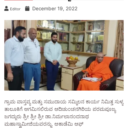
December 19, 2022
Editor
ಗ್ರಾಮ ವಾಸ್ತವ್ಯ ಮತ್ತು ಸಮುದಾಯ ಸಮ್ಮಿಲನ ಕಾರ್ಯ ನಿಮಿತ್ತ ಸುಳ್ಯ
ತಾಲೂಕಿಗೆ ಆಗಮಿಸಲಿರುವ ಆದಿಚುಂಚನಗಿರಿಯ ಪರಮಪೂಜ್ಯ
ಜಗದ್ಗುರು ಶ್ರೀ ಶ್ರೀ ಶ್ರೀ ಡಾ.ನಿರ್ಮಲಾನಂದನಾಥ
ಮಹಾಸ್ವಾಮೀಜಿಯವರನ್ನು, ಅಕಾಡೆಮಿ ಆಫ್