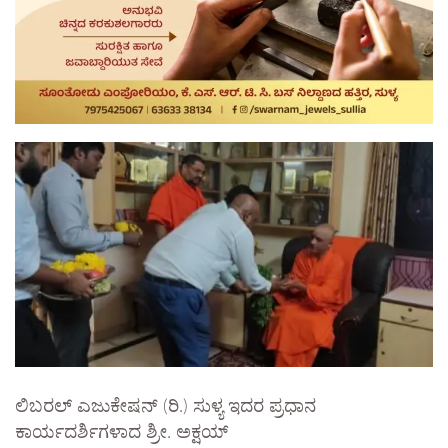
ಲಿಬರಲ್ ಎಜುಕೇಷನ್ (ರಿ.) ಸುಳ್ಯ ಇದರ ಪ್ರಧಾನ
ಕಾರ್ಯದರ್ಶಿಗಳಾದ ಶ್ರೀ. ಅಕ್ಷಯ್